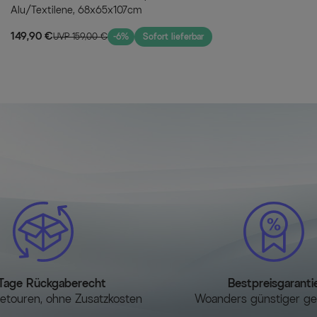
Alu/Textilene, 68x65x107cm
149,90 €
UVP 159,00 €
-6%
Sofort lieferbar
Tage Rückgaberecht
Bestpreisgaranti
etouren, ohne Zusatzkosten
Woanders günstiger g