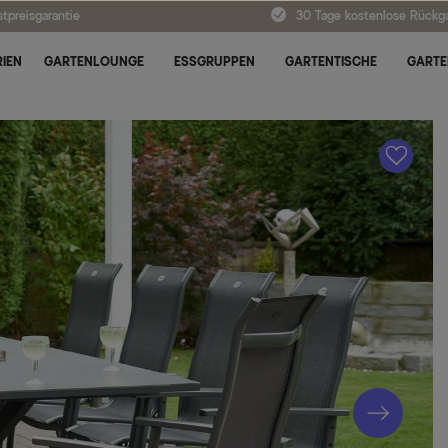
tpreisgarantie
30 Tage kostenlose Rückg
IEN
GARTENLOUNGE
ESSGRUPPEN
GARTENTISCHE
GARTE
A