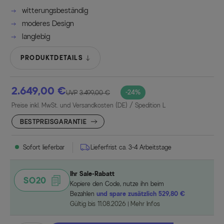
witterungsbeständig
moderes Design
langlebig
PRODUKTDETAILS
2.649,00 €
-24%
UVP
3.499,00 €
Preise inkl. MwSt. und Versandkosten (DE)
/ Spedition L
BESTPREISGARANTIE
Sofort lieferbar
Lieferfrist ca. 3-4 Arbeitstage
Ihr Sale-Rabatt
SO20
Kopiere den Code, nutze ihn beim
Bezahlen
und spare zusätzlich 529,80 €
Gültig bis 11.08.2026
Mehr Infos