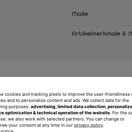
Textilenbespannung (70% Polyvi
UV-Strahlung, sodass die Farbe
Maße
einem kurzen Schauer sehr schn
sollen, können sie schnell und 
Schutz Ihrer Terrasse sind die 
Artikelmerkmale & M
unschöne Kratzer auf dem Bod
Zögern Sie nicht und gewähren 
Garten! So machen Sie Ihren Ga
Lieblingsplatz - sicher auch für
Ihre Vorteile
Pflegeleicht und wetter
Für die Gartenmöbel von 
e cookies and tracking pixels to improve the user-friendliness 
durch Ihre Haltbarkeit ü
ces and to personalize content and ads. We collect data for the
diesen hohen Standard si
Frost geschützt.
wing purposes:
advertising, limited data collection, personaliz
ce optimization & technical operation of the website.
For the 
Stapelbare Sessel
se, we also work with selected partners. You can change or
Die Sessel lassen sich sc
platzsparend verstauen.
raw your consent at any time in our
privacy policy
.
 notice