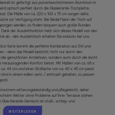
estell ist gefertigt aus pulverbeschichtetem Aluminium in
wird optisch perfekt durch die Glaskeramik-Tischplatte,
gänzt. Die Maße von ca. 220 x 100 x 75 cm sorgen dafür,
äche zur Verfügung steht. Bei Bedarf kann der Tisch auf
sgezogen werden, so finden bequem auch große Runden
. Dank der Ausziehfunktion hebt sich dieses Modell von den
ie ab - den Ausziehtisch erhalten Sie exklusiv bei uns.
lice Serie kommt die perfekte Kombination aus Stil und
en - denn das Modell besticht nicht nur durch den
die gemütlichen Armlehnen, sondern auch durch die leicht
 herausragenden Komfort bietet. Mit Maßen von ca. 68 x
 ca. 44 cm und einer Sitzfläche von ca. 40 x 45 cm passt
 sind in einem edlen xerix / anthrazit gehalten, so passen
sstil.
nd extrem witterungsbeständig und pflegeleicht, daher
lechtem Wetter ohne Probleme auf Ihrer Terrasse stehen
m Glas-Keramik-Gemisch ist stoß-, schlag- und
dealer Begleiter im Familienalltag. Die Trägerplatte ist eine
WEITERLESEN
ünne Keramikschicht aufgetragen wird. Die