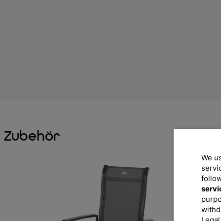
Zubehör
We us
servi
follo
servi
purpo
withd
Legal