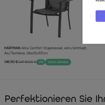
HARTMAN
Alice Comfort Stapelsessel, xerix/anthrazit,
Alu/Textilene, 68x65x107cm
149,90 €
UVP 159,00 €
-6%
Sofort lieferbar
Perfektionieren Sie I