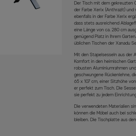
Der Tisch mit dem gekreuzten G
der Farbe Xerix (Anthrazit) und 
ebenfalls in der Farbe Xerix er
dass stets ausreichend Ablagefl
eine Länge von ca. 280 cm au
genügend Platz in Ihrem Garten
üblichen Tischen der Xanadu Ser
Mit den Stapelsesseln aus der A
Komfort in den heimischen Gart
robusten Aluminiumrahmen und 
geschwungene Rückenlehne, die
65 x 107 cm, einer Sitzhöhe von
er perfekt zum Tisch. Die Sessel
sie perfekt zu jedem Einrichtung
Die verwendeten Materialien si
können die Möbel auch bei sch
bleiben. Die Tischplatte aus de
schnittbeständig und somit ein i
Platte aus Glas, auf die eine d