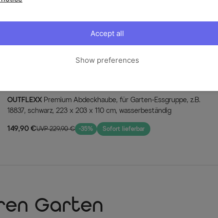
Bodenschoner
Die Möbel verfügen über 
vor Kratzern geschützt ist
Accept all
Preis / Leistung
Die Möbel von Hartman bi
das zu einem Top-Preis.
Show preferences
Perfekt ausgestattet - 
Bei dieser tollen Esstisch
statten Sie Ihren Garten 
noch mit weiteren Artikel
OUTFLEXX
Premium Abdeckhaube, für Garten-Essgruppe, z.B.
18837, schwarz, 223 x 203 x 110 cm, wasserbeständig
Textil Material:
70% Polyvinylch
149,90 €
UVP 229,90 €
-35%
Sofort lieferbar
Lieferumfang
1x Esstisch Xanadu, ca. 220/2
10x Stapelsessel Alice Comfort,
hren Garten