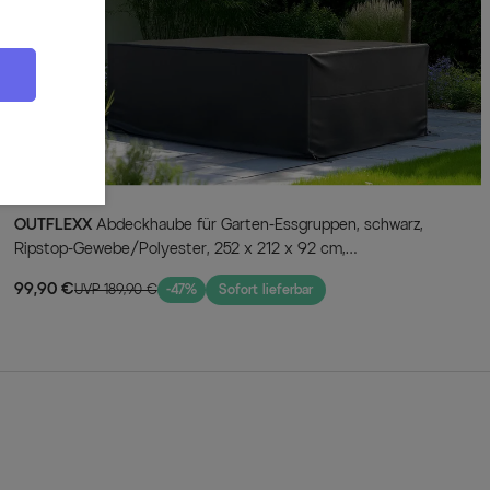
einen Kunststoffschutz an den Füßen, damit Ihr Terrassenboden
.
eten den höchsten Standard an Qualität und Verarbeitung und
auf Wunsch individuell erweiterbar
gruppe sind die Einzelteile harmonisch aufeinander abgestimmt. So
direkt komplett aus - und bei Bedarf können Sie die Gruppe sogar
n von Hartman erweitern.
OUTFLEXX
Abdeckhaube für Garten-Essgruppen, schwarz,
Ripstop-Gewebe/Polyester, 252 x 212 x 92 cm,
wasserabweisend, UV-Schutz
lorid, 30% Polyester
99,90 €
UVP 189,90 €
-47%
Sofort lieferbar
80 x 100 cm (65900052)
 xerix / anthrazit (65604010)