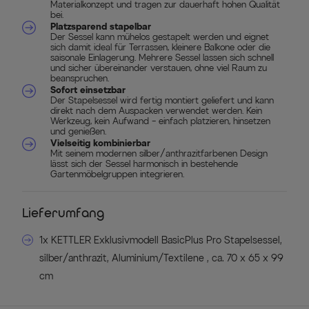
Materialkonzept und tragen zur dauerhaft hohen Qualität
bei.
Platzsparend stapelbar
Der Sessel kann mühelos gestapelt werden und eignet
sich damit ideal für Terrassen, kleinere Balkone oder die
saisonale Einlagerung. Mehrere Sessel lassen sich schnell
und sicher übereinander verstauen, ohne viel Raum zu
beanspruchen.
Sofort einsetzbar
Der Stapelsessel wird fertig montiert geliefert und kann
direkt nach dem Auspacken verwendet werden. Kein
Werkzeug, kein Aufwand – einfach platzieren, hinsetzen
und genießen.
Vielseitig kombinierbar
Mit seinem modernen silber/anthrazitfarbenen Design
lässt sich der Sessel harmonisch in bestehende
Gartenmöbelgruppen integrieren.
Lieferumfang
1x KETTLER Exklusivmodell BasicPlus Pro Stapelsessel,
silber/anthrazit, Aluminium/Textilene , ca. 70 x 65 x 99
cm