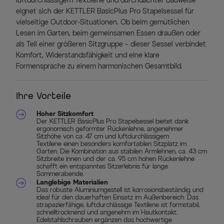
luftdurchlässigem Textilene und durchdachter Bauweise
eignet sich der KETTLER BasicPlus Pro Stapelsessel für
vielseitige Outdoor-Situationen. Ob beim gemütlichen
Lesen im Garten, beim gemeinsamen Essen draußen oder
als Teil einer größeren Sitzgruppe – dieser Sessel verbindet
Komfort, Widerstandsfähigkeit und eine klare
Formensprache zu einem harmonischen Gesamtbild.
Ihre Vorteile
Hoher Sitzkomfort
Der KETTLER BasicPlus Pro Stapelsessel bietet dank
ergonomisch geformter Rückenlehne, angenehmer
Sitzhöhe von ca. 47 cm und luftdurchlässigem
Textilene einen besonders komfortablen Sitzplatz im
Garten. Die Kombination aus stabilen Armlehnen, ca. 43 cm
Sitzbreite innen und der ca. 95 cm hohen Rückenlehne
schafft ein entspanntes Sitzerlebnis für lange
Sommerabende.
Langlebige Materialien
Das robuste Aluminiumgestell ist korrosionsbeständig und
ideal für den dauerhaften Einsatz im Außenbereich. Das
strapazierfähige, luftdurchlässige Textilene ist formstabil,
schnelltrocknend und angenehm im Hautkontakt.
Edelstahlschrauben ergänzen das hochwertige