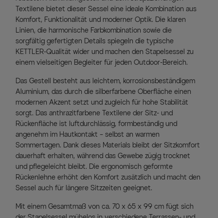
Textilene bietet dieser Sessel eine ideale Kombination aus
Komfort, Funktionalität und moderner Optik. Die klaren
Linien, die harmonische Farbkombination sowie die
sorgfältig gefertigten Details spiegeln die typische
KETTLER-Qualität wider und machen den Stapelsessel zu
einem vielseitigen Begleiter für jeden Outdoor-Bereich.
Das Gestell besteht aus leichtem, korrosionsbeständigem
Aluminium, das durch die silberfarbene Oberfläche einen
modernen Akzent setzt und zugleich für hohe Stabilität
sorgt. Das anthrazitfarbene Textilene der Sitz- und
Rückenfläche ist luftdurchlässig, formbeständig und
angenehm im Hautkontakt – selbst an warmen
Sommertagen. Dank dieses Materials bleibt der Sitzkomfort
dauerhaft erhalten, während das Gewebe zügig trocknet
und pflegeleicht bleibt. Die ergonomisch geformte
Rückenlehne erhöht den Komfort zusätzlich und macht den
Sessel auch für längere Sitzzeiten geeignet.
Mit einem Gesamtmaß von ca. 70 x 65 x 99 cm fügt sich
der Stapelsessel mühelos in verschiedene Terrassen- und