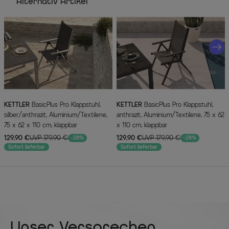
Alternativ Artikel
KETTLER
BasicPlus Pro Klappstuhl,
KETTLER
BasicPlus Pro Klappstuhl,
silber/anthrazit, Aluminium/Textilene,
anthrazit, Aluminium/Textilene, 75 x 62
75 x 62 x 110 cm, klappbar
x 110 cm, klappbar
129,90 €
UVP 179,90 €
129,90 €
UVP 179,90 €
-28%
-28%
Sofort lieferbar
Sofort lieferbar
Unser Versprechen