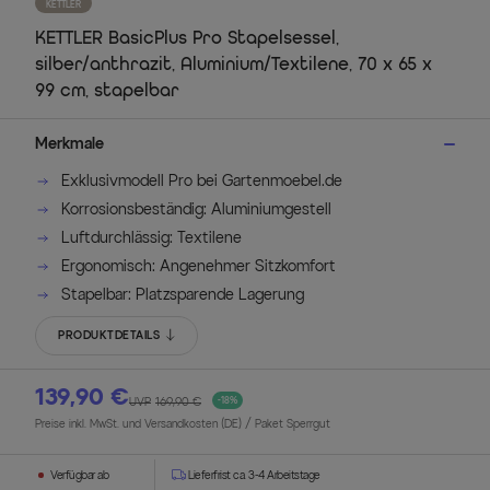
KETTLER
KETTLER BasicPlus Pro Stapelsessel,
silber/anthrazit, Aluminium/Textilene, 70 x 65 x
99 cm, stapelbar
Merkmale
Exklusivmodell Pro bei Gartenmoebel.de
Korrosionsbeständig: Aluminiumgestell
Luftdurchlässig: Textilene
Ergonomisch: Angenehmer Sitzkomfort
Stapelbar: Platzsparende Lagerung
PRODUKTDETAILS
139,90 €
UVP
169,90 €
-18%
Preise inkl. MwSt. und Versandkosten (DE)
/ Paket Sperrgut
Verfügbar ab
Lieferfrist ca. 3-4 Arbeitstage