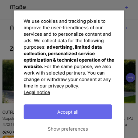
Maße
We use cookies and tracking pixels to
improve the user-friendliness of our
Artikelmerkmale & Materialien
services and to personalize content and
ads. We collect data for the following
purposes:
advertising, limited data
Zubehör
collection, personalized service
optimization & technical operation of the
website.
For the same purpose, we also
work with selected partners. You can
change or withdraw your consent at any
time in our
privacy policy
.
Legal notice
Accept all
OUTFLEXX
Abdeckhaube für
OUTFLEXX
Abdeckhaube für
Stapelstühle, schwarz, Polyester, TPU
Stapelstühle, schwarz, Polyester, TPU
420D Ripstop-Gewebe, 75 x 105 x
420D Ripstop-Gewebe, 75 x 95 x
Show preferences
88/125 cm, mit Zugband
80/120 cm, mit Kordelzug
69,90 €
UVP 99,90 €
49,90 €
UVP 69,90 €
-30%
-29%
Wenige verfügbar
Sofort lieferbar