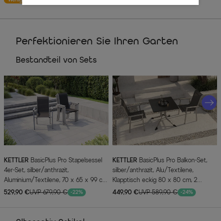
Perfektionieren Sie Ihren Garten
Bestandteil von Sets
KETTLER
BasicPlus Pro Stapelsessel
KETTLER
BasicPlus Pro Balkon-Set,
4er-Set, silber/anthrazit,
silber/anthrazit, Alu/Textilene,
Aluminium/Textilene, 70 x 65 x 99 cm,
Klapptisch eckig 80 x 80 cm, 2
stapelbar
Stapelsessel
529,90 €
UVP 679,90 €
449,90 €
UVP 589,90 €
-22%
-24%