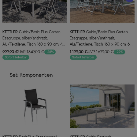
KETTLER
Cubic/Basic Plus Garten-
KETTLER
Cubic/Basic Plus Garten-
Essgruppe, silber/anthrazit,
Essgruppe, silber/anthrazit,
Alu/Textilene, Tisch 160 x 90 cm, 4
Alu/Textilene, Tisch 160 x 90 cm, 6
Klappstühle
Klappstühle
999,90 €
UVP 1.349,00 €
1.199,00 €
UVP 1.699,00 €
-26%
-29%
Sofort lieferbar
Sofort lieferbar
Set Komponenten