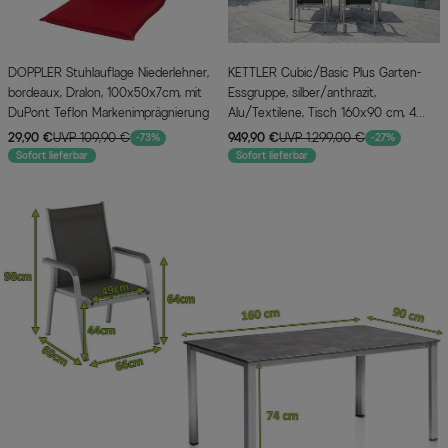
DOPPLER Stuhlauflage Niederlehner,
KETTLER Cubic/Basic Plus Garten-
bordeaux, Dralon, 100x50x7cm, mit
Essgruppe, silber/anthrazit,
DuPont Teflon Markenimprägnierung
Alu/Textilene, Tisch 160x90 cm, 4
Stapelsessel
29,90 €
UVP 109,90 €
949,90 €
UVP 1.299,00 €
-73%
-27%
Sofort lieferbar
Sofort lieferbar