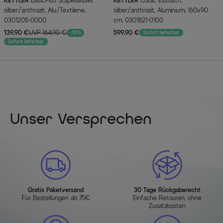
KETTLER
BasicPlus Stapelsessel,
KETTLER
Cubic Esstisch,
silber/anthrazit, Alu/Textilene,
silber/anthrazit, Aluminium, 160x90
0301205-0000
cm, 0301821-0100
139,90 €
UVP 164,90 €
599,90 €
-15%
Sofort lieferbar
Sofort lieferbar
Unser Versprechen
Gratis Paketversand
30 Tage Rückgaberecht
Für Bestellungen ab 75€
Einfache Retouren, ohne
Zusatzkosten