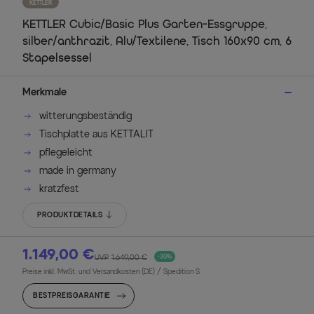
KETTLER
KETTLER Cubic/Basic Plus Garten-Essgruppe,
silber/anthrazit, Alu/Textilene, Tisch 160x90 cm, 6
Stapelsessel
Merkmale
witterungsbeständig
Tischplatte aus KETTALIT
pflegeleicht
made in germany
kratzfest
PRODUKTDETAILS
1.149,00 €
UVP
1.649,00 €
-30%
Preise inkl. MwSt. und Versandkosten (DE)
/ Spedition S
BESTPREISGARANTIE