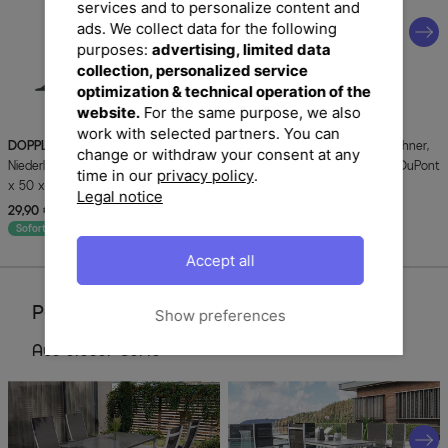
services and to personalize content and
ads. We collect data for the following
purposes:
advertising, limited data
collection, personalized service
optimization & technical operation of the
website.
For the same purpose, we also
work with selected partners. You can
DOPPLER
Comfort Stuhlauflage
DOPPLER
Stuhlauflage Niederlehner,
change or withdraw your consent at any
Niederlehner, anthrazit, Polyester, 100
grau, Dralon, 100x50x7cm, mit DuPont
time in our
privacy policy
.
x 50 x 7 cm
Teflon Markenimprägnierung
Legal notice
29,90 €
UVP 59,90 €
39,90 €
UVP 109,90 €
-50%
-64%
Sofort lieferbar
Sofort lieferbar
Accept all
Perfektionieren Sie Ihren Garten
Show preferences
Aus dieser Serie