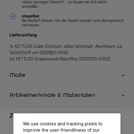
relativ geringes Gewicht - so lassen sie sich leicht
umstellen.
stapelbar
Bei Bedarf können Sie die Sessel stapeln und platzsparend
verstauen.
Lieferumfang
1x KETTLER Cubic Esstisch, silber/anthrazit, Aluminium, ca.
160x90x74 cm (0301821-0100)
6x KETTLER Stapelsessel BasicPlus (0301205-0000)
Maße
Artikelmerkmale & Materialien
Zubehör
We use cookies and tracking pixels to
improve the user-friendliness of our