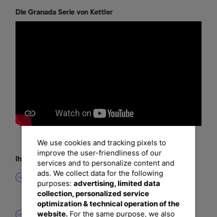
Die Granada Serie von Kettler
We use cookies and tracking pixels to
improve the user-friendliness of our
Ihre Vorteile
services and to personalize content and
ads. We collect data for the following
Nachvollziehbare Herkunft des Holzes
purposes:
advertising, limited data
Die FSC®-Zertifizierung dieses Möbelstücks garantiert,
dass das für diese Artikel verwendete Holz aus
collection, personalized service
verantwortungsvollen Quellen stammt.
optimization & technical operation of the
website.
For the same purpose, we also
Automatischer Schubladenauszug