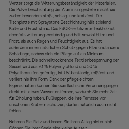
Wetter sorgt die Witterungsbeständigkeit der Materialien.
Die Pulverbeschichtung der Aluminiumgestelle macht sie
zudem besonders stoß-, schlag- und kratzfest. Die
Tischplatte mit Spraystone Beschichtung hält spielend
Kälte und Frost stand. Das FSC®-zertifizierte Teakholz ist
ebenfalls witterungsbeständig und hält sowohl Hitze und
Frost, als auch Regen und Feuchtigkeit aus. Es hat
außerdem einen natürlichen Schutz gegen Pilze und andere
Schädlinge, sodass sich die Pflege auf ein Minimum
beschränkt. Die schnelltrocknende Textilenbespannung der
Sessel wird aus 70 % Polyvinylchlorid und 30 %
Polyethersulfon gefertigt, ist UV-beständig, reißfest und
verliert nie ihre Form. Dank der pflegeleichten
Eigenschaften können Sie oberflächliche Verunreinigungen
direkt mit etwas Wasser entfernen, wodurch Sie mehr Zeit
für Erholung haben. Fußkappen, die Ihre Terrasse vor
unschönen Kratzern schützen, dürfen natürlich auch nicht
fehlen.
Nehmen Sie Platz und lassen Sie Ihren Alltag hinter sich.
Gönnen Sie Ihrer Seele eine kleine Auszeit.