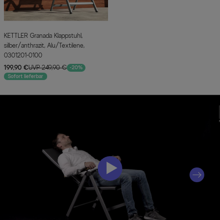
KETTLER Granada Klappstuhl,
silber/anthrazit, Alu/Textilene,
0301201-0100
199,90 €
UVP 249,90 €
-20%
Sofort lieferbar