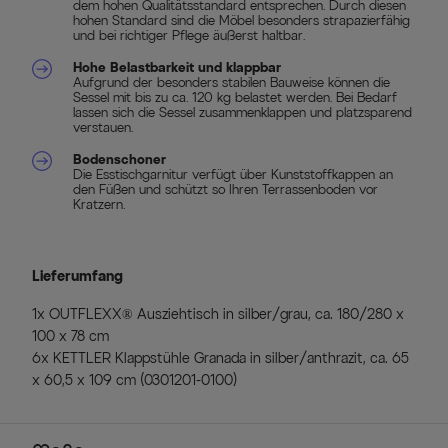
dem hohen Qualitätsstandard entsprechen. Durch diesen
hohen Standard sind die Möbel besonders strapazierfähig
und bei richtiger Pflege äußerst haltbar.
Hohe Belastbarkeit und klappbar
Aufgrund der besonders stabilen Bauweise können die
Sessel mit bis zu ca. 120 kg belastet werden. Bei Bedarf
lassen sich die Sessel zusammenklappen und platzsparend
verstauen.
Bodenschoner
Die Esstischgarnitur verfügt über Kunststoffkappen an
den Füßen und schützt so Ihren Terrassenboden vor
Kratzern.
Lieferumfang
1x OUTFLEXX® Ausziehtisch in silber/grau, ca. 180/280 x
100 x 78 cm
6x KETTLER Klappstühle Granada in silber/anthrazit, ca. 65
x 60,5 x 109 cm (0301201-0100)