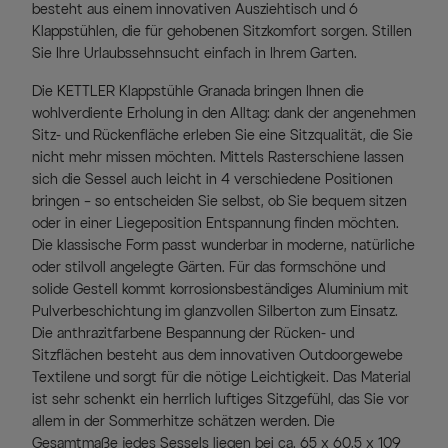
besteht aus einem innovativen Ausziehtisch und 6
Klappstühlen, die für gehobenen Sitzkomfort sorgen. Stillen
Sie Ihre Urlaubssehnsucht einfach in Ihrem Garten.
Die KETTLER Klappstühle Granada bringen Ihnen die
wohlverdiente Erholung in den Alltag: dank der angenehmen
Sitz- und Rückenfläche erleben Sie eine Sitzqualität, die Sie
nicht mehr missen möchten. Mittels Rasterschiene lassen
sich die Sessel auch leicht in 4 verschiedene Positionen
bringen – so entscheiden Sie selbst, ob Sie bequem sitzen
oder in einer Liegeposition Entspannung finden möchten.
Die klassische Form passt wunderbar in moderne, natürliche
oder stilvoll angelegte Gärten. Für das formschöne und
solide Gestell kommt korrosionsbeständiges Aluminium mit
Pulverbeschichtung im glanzvollen Silberton zum Einsatz.
Die anthrazitfarbene Bespannung der Rücken- und
Sitzflächen besteht aus dem innovativen Outdoorgewebe
Textilene und sorgt für die nötige Leichtigkeit. Das Material
ist sehr schenkt ein herrlich luftiges Sitzgefühl, das Sie vor
allem in der Sommerhitze schätzen werden. Die
Gesamtmaße jedes Sessels liegen bei ca. 65 x 60,5 x 109