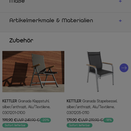
Maße
Artikelmerkmale & Materialien
Zubehör
KETTLER
Granada Klappstuhl,
KETTLER
Granada Stapelsessel,
silber/anthrazit, Alu/Textilene,
silber/anthrazit, Alu/Textilene,
0301201-0100
0301205-0110
199,90 €
UVP 249,90 €
179,90 €
UVP 219,90 €
-20%
-18%
Sofort lieferbar
Sofort lieferbar