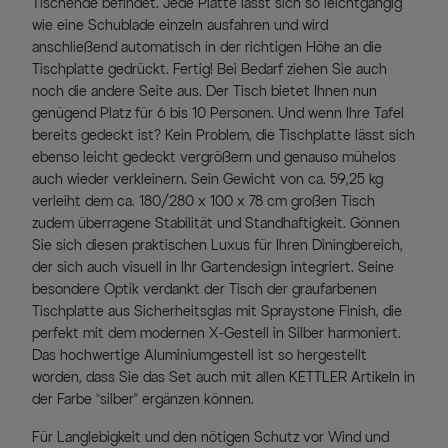
Tischende befindet. Jede Platte lässt sich so leichtgängig
wie eine Schublade einzeln ausfahren und wird
anschließend automatisch in der richtigen Höhe an die
Tischplatte gedrückt. Fertig! Bei Bedarf ziehen Sie auch
noch die andere Seite aus. Der Tisch bietet Ihnen nun
genügend Platz für 6 bis 10 Personen. Und wenn Ihre Tafel
bereits gedeckt ist? Kein Problem, die Tischplatte lässt sich
ebenso leicht gedeckt vergrößern und genauso mühelos
auch wieder verkleinern. Sein Gewicht von ca. 59,25 kg
verleiht dem ca. 180/280 x 100 x 78 cm großen Tisch
zudem überragene Stabilität und Standhaftigkeit. Gönnen
Sie sich diesen praktischen Luxus für Ihren Diningbereich,
der sich auch visuell in Ihr Gartendesign integriert. Seine
besondere Optik verdankt der Tisch der graufarbenen
Tischplatte aus Sicherheitsglas mit Spraystone Finish, die
perfekt mit dem modernen X-Gestell in Silber harmoniert.
Das hochwertige Aluminiumgestell ist so hergestellt
worden, dass Sie das Set auch mit allen KETTLER Artikeln in
der Farbe “silber” ergänzen können.
Für Langlebigkeit und den nötigen Schutz vor Wind und