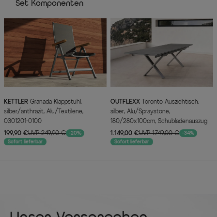
Set Komponenten
KETTLER
Granada Klappstuhl,
OUTFLEXX
Toronto Ausziehtisch,
silber/anthrazit, Alu/Textilene,
silber, Alu/Spraystone,
0301201-0100
180/280x100cm, Schubladenauszug
199,90 €
UVP 249,90 €
1.149,00 €
UVP 1.749,00 €
-20%
-34%
Sofort lieferbar
Sofort lieferbar