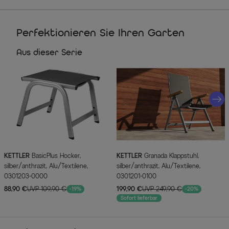
Perfektionieren Sie Ihren Garten
Aus dieser Serie
KETTLER
BasicPlus Hocker,
KETTLER
Granada Klappstuhl,
silber/anthrazit, Alu/Textilene,
silber/anthrazit, Alu/Textilene,
0301203-0000
0301201-0100
88,90 €
UVP 109,90 €
199,90 €
UVP 249,90 €
-19%
-20%
Sofort lieferbar