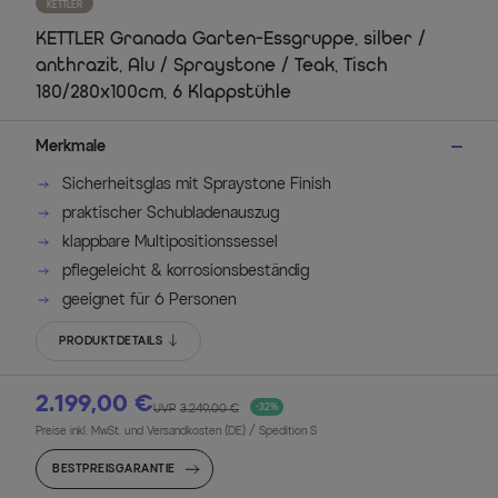
KETTLER
KETTLER Granada Garten-Essgruppe, silber /
anthrazit, Alu / Spraystone / Teak, Tisch
180/280x100cm, 6 Klappstühle
Merkmale
Sicherheitsglas mit Spraystone Finish
praktischer Schubladenauszug
klappbare Multipositionssessel
pflegeleicht & korrosionsbeständig
geeignet für 6 Personen
PRODUKTDETAILS
2.199,00 €
UVP
3.249,00 €
-32%
Preise inkl. MwSt. und Versandkosten (DE)
/ Spedition S
BESTPREISGARANTIE