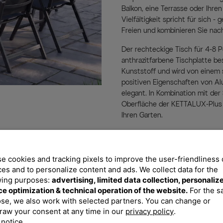
Balkon, eine Terrasse oder Ihren
Vielfältigkeit spricht für sich -
Freien und kombinieren Sie nac
Der rechteckige Tisch für 4-8 Pe
anthrazitfarbene Tischplatte 
Kunststoff und wird von einem s
positiven Eigenschaften von Alum
elegant. In Kombination mit der S
Oberfläche der KETTALUX-Plus T
Ihren Garten.
Mit dem Klappstuhl aus der Bas
Rasterschiene lässt sich der Se
der Komfort eines Liegestuhls d
e cookies and tracking pixels to improve the user-friendliness 
aus edlem, anthrazitfarbenem Al
ces and to personalize content and ads. We collect data for the
wasserdurchlässigem, hochwert
wing purposes:
advertising, limited data collection, personaliz
Wasser auf und trocknet schnel
ce optimization & technical operation of the website.
For the 
rasch wieder Platz nehmen. Das
se, we also work with selected partners. You can change or
und zusätzlich UV- und sonnenöl
raw your consent at any time in our
privacy policy
.
 notice
Garte