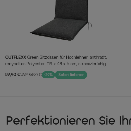
OUTFLEXX
Green Sitzkissen für Hochlehner, anthrazit,
recyceltes Polyester, 119 x 48 x 6 cm, strapazierfähig,
witterungsbeständig, nachhaltig
59,90 €
UVP 84,90 €
-29%
Sofort lieferbar
Perfektionieren Sie I