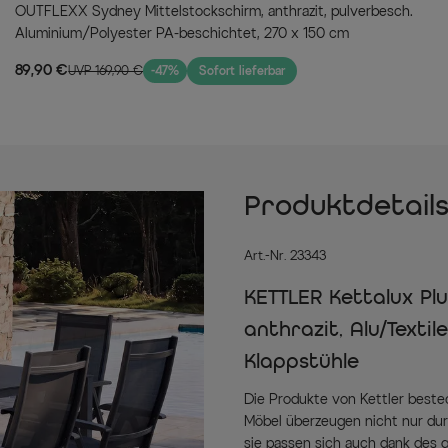
OUTFLEXX Sydney Mittelstockschirm, anthrazit, pulverbesch.
Aluminium/Polyester PA-beschichtet, 270 x 150 cm
89,90 €
UVP 169,90 €
-47%
Sofort lieferbar
Produktdetail
Art.-Nr. 23343
KETTLER Kettalux Plu
anthrazit, Alu/Textil
Klappstühle
Die Produkte von Kettler beste
Möbel überzeugen nicht nur dur
sie passen sich auch dank des g