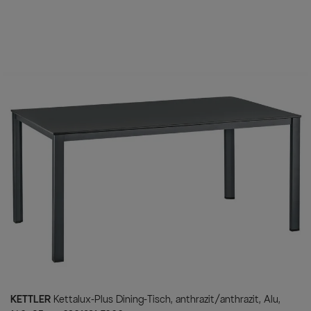
Dank der verarbeiteten Mat
so lassen sie sich leicht
Lieferumfang
1x Dining-Tisch 160x95cm anthr
6x Klappstuhl Basic Plus (0301
KETTLER
Kettalux-Plus Dining-Tisch, anthrazit/anthrazit, Alu,