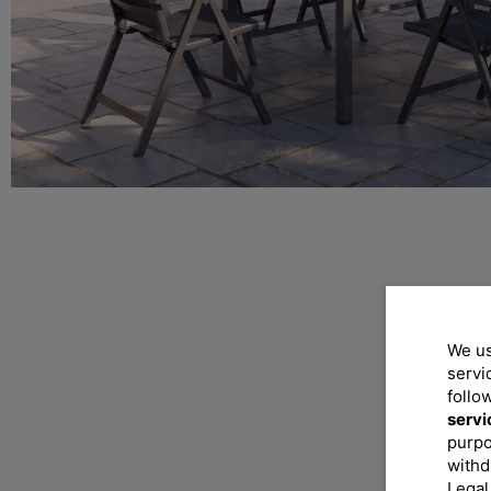
We us
servi
follo
servi
purpo
withd
Legal