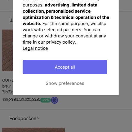
Sofort lieferbar
purposes:
advertising, limited data
collection, personalized service
optimization & technical operation of the
Weitere Ausführungen
website.
For the same purpose, we also
work with selected partners. You can
change or withdraw your consent at any
time in our
privacy policy
.
Legal notice
Accept all
OUTFLEXX
Beistelltisch/Hocker,
Show preferences
braun marmoriert, Polyrattan,
70x70x30cm, inkl. Glasplatte und
Polster
199,90 €
UVP 279,90 €
-29%
Farbpartner