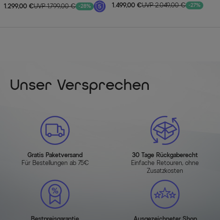
Kaffeetisch
1.499,00 €
UVP 2.049,00 €
-27%
1.299,00 €
UVP 1.799,00 €
-28%
Unser Versprechen
Gratis Paketversand
30 Tage Rückgaberecht
Für Bestellungen ab 75€
Einfache Retouren, ohne
Zusatzkosten
Bestpreisgarantie
Ausgezeichneter Shop