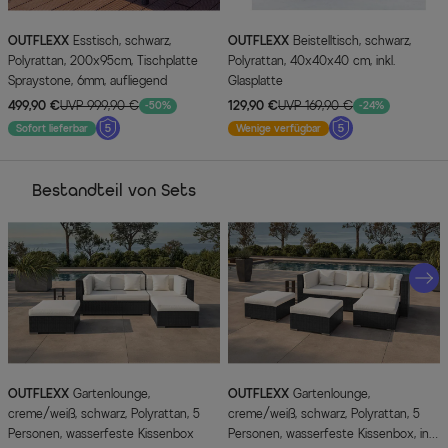
OUTFLEXX
Esstisch, schwarz,
OUTFLEXX
Beistelltisch, schwarz,
Polyrattan, 200x95cm, Tischplatte
Polyrattan, 40x40x40 cm, inkl.
Spraystone, 6mm, aufliegend
Glasplatte
499,90 €
UVP 999,90 €
129,90 €
UVP 169,90 €
-50%
-24%
Sofort lieferbar
Wenige verfügbar
Bestandteil von Sets
OUTFLEXX
Gartenlounge,
OUTFLEXX
Gartenlounge,
creme/weiß, schwarz, Polyrattan, 5
creme/weiß, schwarz, Polyrattan, 5
Personen, wasserfeste Kissenbox
Personen, wasserfeste Kissenbox, inkl.