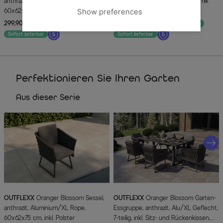
anthrazit, Aluminium/XL Rope,
ausziehbar 180-270cm, Glaskeramik
Show preferences
60x62x75 cm, inkl. Polster
anthrazit, Aluminium
299,90 €
UVP 399,90 €
1.149,00 €
UVP 1.599,00 €
-25%
-28%
Sofort lieferbar
Sofort lieferbar
Perfektionieren Sie Ihren Garten
Aus dieser Serie
OUTFLEXX
Oranger Blossom Sessel,
OUTFLEXX
Oranger Blossom Garten-
anthrazit, Aluminium/XL Rope,
Essgruppe, anthrazit, Alu/XL Geflecht,
60x62x75 cm, inkl. Polster
7-teilig, inkl. Sitz- und Rückenkissen,