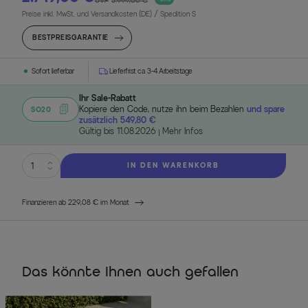
UVP
3.999,00 €
Preise inkl. MwSt. und Versandkosten (DE)
/ Spedition S
BESTPREISGARANTIE
Sofort lieferbar
Lieferfrist ca. 3-4 Arbeitstage
Ihr Sale-Rabatt
Kopiere den Code, nutze ihn beim Bezahlen
und spare
SO20
zusätzlich 549,80 €
Gültig bis 11.08.2026
Mehr Infos
IN DEN WARENKORB
Finanzieren ab 229,08 € im Monat
Das könnte Ihnen auch gefallen