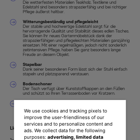
Die wetterfesten Materialien Teakholz, Textilene und
Edelstahl sind besonders strapazierfähig und bei richtiger
Pflege äußerst haltbar.
Witterungsbeständig und pflegeleicht
Der stabile und hochwertige Edelstahl sorgt für die
hervorragende Qualität und Stabilität dieses edlen Tisches.
Sie können Ihr neues Gartenmöbelstück dank der
strapazierfähigen und pflegeleichten Materialien ganzjährig
einsetzen. Mit einer regelmäßigen, jedoch nicht sonderlich
zeitintensiven Pflege, haben Sie ganz besonders lange
Freude an diesem Objekt.
Stapelbar
Dank seiner besonderen Form lässt sich der Stuhl einfach
stapeln und platzsparend verstauen.
Bodenschoner
Der Tisch verfügt über Kunststoffkappen an den Füßen
und schützt so Ihren Terrassenboden vor Kratzern.
We use cookies and tracking pixels to
improve the user-friendliness of our
services and to personalize content and
Lieferumfang
ads. We collect data for the following
purposes:
advertising, limited data