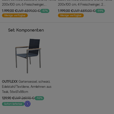
200x100 cm, 6 Freischwinger,
200x100 cm, 4 Freischwinger, 2
padded, Armlehnen aus Teak
Klappstühle, padded, Armlehnen aus
1.999,00 €
UVP 4.599,00 €
1.999,00 €
UVP 4.819,00 €
-57%
-59%
Teak
Wenige verfügbar
Wenige verfügbar
Set Komponenten
OUTFLEXX
Gartensessel, schwarz,
Edelstahl/Textilene, Armlehnen aus
Teak, 56x67x88cm
129,90 €
UVP 269,90 €
-52%
Sofort lieferbar