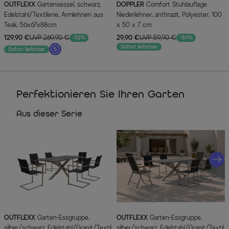
OUTFLEXX
Gartensessel, schwarz,
DOPPLER
Comfort Stuhlauflage
Edelstahl/Textilene, Armlehnen aus
Niederlehner, anthrazit, Polyester, 100
Teak, 56x67x88cm
x 50 x 7 cm
129,90 €
UVP 269,90 €
29,90 €
UVP 59,90 €
-52%
-50%
Sofort lieferbar
Sofort lieferbar
Perfektionieren Sie Ihren Garten
Aus dieser Serie
OUTFLEXX
Garten-Essgruppe,
OUTFLEXX
Garten-Essgruppe,
silber/schwarz, Edelstahl/Granit/Textil,
silber/schwarz, Edelstahl/Granit/Textil,