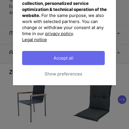
1x OUTFLEXX Esstischgarnitur, silber/anthrazit,
collection, personalized service
Edelstahl/Granit/Textil, 200x100 cm, 6 Gartensessel,
optimization & technical operation of the
Armlehnen aus Teak
website.
For the same purpose, we also
work with selected partners. You can
change or withdraw your consent at any
Maße
time in our
privacy policy
.
Legal notice
Artikelmerkmale & Materialien
Accept all
Zubehör
Show preferences