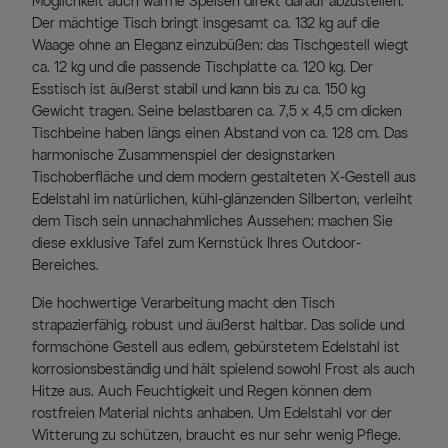
Möglichkeit auch warme Speisen direkt darauf abzustellen.
Der mächtige Tisch bringt insgesamt ca. 132 kg auf die
Waage ohne an Eleganz einzubüßen: das Tischgestell wiegt
ca. 12 kg und die passende Tischplatte ca. 120 kg. Der
Esstisch ist äußerst stabil und kann bis zu ca. 150 kg
Gewicht tragen. Seine belastbaren ca. 7,5 x 4,5 cm dicken
Tischbeine haben längs einen Abstand von ca. 128 cm. Das
harmonische Zusammenspiel der designstarken
Tischoberfläche und dem modern gestalteten X-Gestell aus
Edelstahl im natürlichen, kühl-glänzenden Silberton, verleiht
dem Tisch sein unnachahmliches Aussehen: machen Sie
diese exklusive Tafel zum Kernstück Ihres Outdoor-
Bereiches.
Die hochwertige Verarbeitung macht den Tisch
strapazierfähig, robust und äußerst haltbar. Das solide und
formschöne Gestell aus edlem, gebürstetem Edelstahl ist
korrosionsbeständig und hält spielend sowohl Frost als auch
Hitze aus. Auch Feuchtigkeit und Regen können dem
rostfreien Material nichts anhaben. Um Edelstahl vor der
Witterung zu schützen, braucht es nur sehr wenig Pflege.