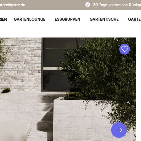
tpreisgarantie
30 Tage kostenlose Rückg
IEN
GARTENLOUNGE
ESSGRUPPEN
GARTENTISCHE
GARTE
A