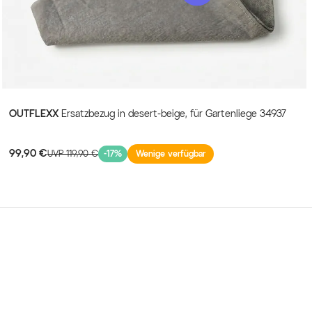
 Outdoor-Möbeln kombinieren und fügt sich stilvoll in
zepte ein.
Liege für den eigenen Garten, einen wetterfesten
einem komfortablen Highlight für Ihre Wellnessoase suchen
Base treffen Sie die richtige Wahl. Sie verbindet
ige Qualität und ein Maximum an Bequemlichkeit. Gönnen
eit und erleben Sie selbst, wie sich das Leben auf dieser
OUTFLEXX
Ersatzbezug in desert-beige, für Gartenliege 34937
liege anfühlt.
99,90 €
UVP 119,90 €
-17%
Wenige verfügbar
nd
mit abnehmbaren Kissen für mühelose
chen langen Komfort im Freien.
ne
ale Sitz- und Liegeposition.
0 kg.
rt Ihnen zeitraubende Aufbauarbeiten.