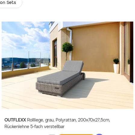
von Sets
Lieferumfang
1x OUTFLEXX Einzelliege Bas
x 26 cm
1x abnehmbare Polsterauflag
OUTFLEXX
Rollliege, grau, Polyrattan, 200x70x27,5cm,
Rückenlehne 5-fach verstellbar