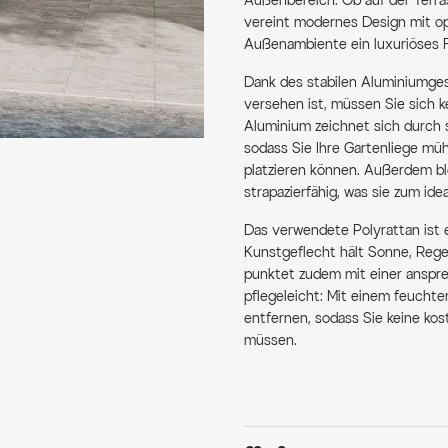
Außenbereich. Ob auf der Terras
vereint modernes Design mit opt
Außenambiente ein luxuriöses Fl
Dank des stabilen Aluminiumges
versehen ist, müssen Sie sich 
Aluminium zeichnet sich durch s
sodass Sie Ihre Gartenliege mü
platzieren können. Außerdem ble
strapazierfähig, was sie zum id
Das verwendete Polyrattan ist 
Kunstgeflecht hält Sonne, Reg
punktet zudem mit einer anspre
pflegeleicht: Mit einem feucht
entfernen, sodass Sie keine ko
müssen.
Besonders praktisch ist die meh
bis hin zur fast waagerechten Po
kühles Getränk, lesen Sie in Ih
Nickerchen in der Sonne. Die e