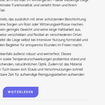
se, am Pool oder im Wintergarten – diese vielseitige Liege
imaler Funktionalität und verleiht Ihnen und Ihrem
air.
tells, das zusätzlich mit einer schützenden Beschichtung
keine Sorgen um Rost oder Witterungseinflüsse machen.
ein geringes Gewicht und seine lange Haltbarkeit aus,
helos verschieben und flexibel an verschiedenen Orten
ibt die Liege selbst bei intensiver Nutzung formstabil und
ealen Begleiter für entspannte Stunden im Freien macht.
ebenfalls äußerst robust und wetterfest. Dieses
en sowie Temperaturschwankungen problemlos stand und
chenden, naturähnlichen Optik. Zudem ist das Material
en Tuch lassen sich Staub und Verschmutzungen schnell
stbare Zeit für aufwendige Reinigungsarbeiten aufwenden
rfach verstellbare Rückenlehne, die sich in vier Stufen –
WEITERLESEN
sition – an Ihre Vorlieben anpassen lässt. Genießen Sie ein
rem Lieblingsbuch oder gönnen Sie sich ein kurzes
rgonomische Liegefläche und die sanft abgerundeten