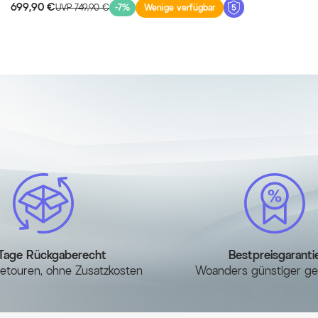
699,90 €
UVP 749,90 €
-7%
Wenige verfügbar
Tage Rückgaberecht
Bestpreisgaranti
etouren, ohne Zusatzkosten
Woanders günstiger g