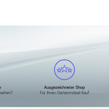
e
Ausgezeichneter Shop
esehen?
Für Ihren Gartenmöbel-Kauf