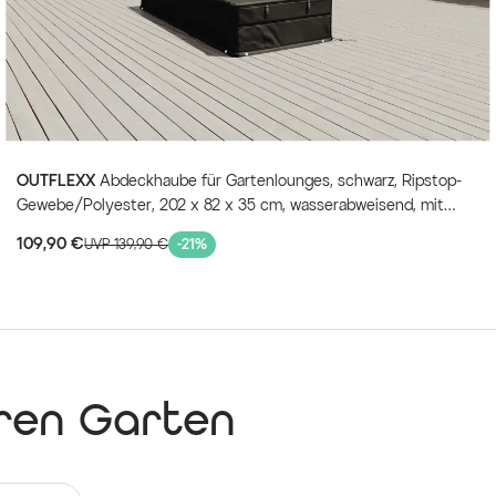
zudem hervorragend mit anderen
verschiedenste Gestaltungskon
Ob Sie nach einer gemütlichen 
Ruheplatz für den Balkon oder 
– mit der OUTFLEXX Einzelliege 
ansprechende Ästhetik, langleb
Sie sich Ihre wohlverdiente Ausz
OUTFLEXX
Abdeckhaube für Gartenlounges, schwarz, Ripstop-
hochwertigen Polyrattan-Garten
Gewebe/Polyester, 202 x 82 x 35 cm, wasserabweisend, mit
Reißverschluss, UV-Schutz
109,90 €
UVP 139,90 €
-21%
Ihre Vorteile
✔
Minimaler Pflegeaufwa
Wetterfestes Polyrattan 
Reinigung.
✔
Bequeme Liegefläche
Ca. 11 cm Polster ermögli
✔
Verstellbare Rückenleh
hren Garten
Vierstufige Neigung für ide
✔
Stabile Konstruktion
Alurahmen trägt bis ca. 13
✔
Sofort einsatzbereit
Montierte Lieferung erspa