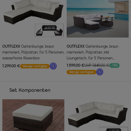
OUTFLEXX
Gartenlounge, braun
OUTFLEXX
Gartenlounge, braun
marmoriert, Polyrattan, für 5 Personen,
marmoriert, Polyrattan, inkl.
wasserfeste Kissenbox
Loungetisch, für 5 Personen,
wasserfeste Kissenbox
1.599,00 €
UVP 1.849,00 €
-14%
1.299,00 €
Wenige verfügbar
Wenige verfügbar
Set Komponenten