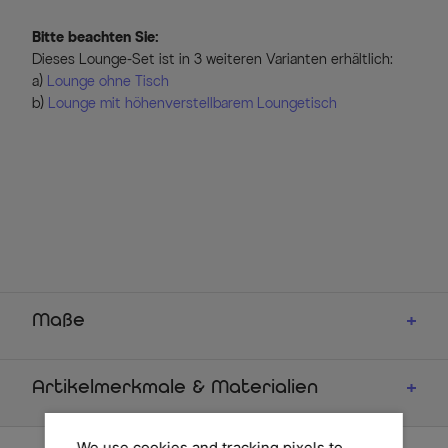
Bitte beachten Sie:
Dieses Lounge-Set ist in 3 weiteren Varianten erhältlich:
a)
Lounge ohne Tisch
b)
Lounge mit höhenverstellbarem Loungetisch
Maße
Artikelmerkmale & Materialien
We use cookies and tracking pixels to