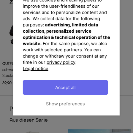
Zubehör
improve the user-friendliness of our
services and to personalize content and
ads. We collect data for the following
purposes:
advertising, limited data
collection, personalized service
optimization & technical operation of the
website.
For the same purpose, we also
work with selected partners. You can
change or withdraw your consent at any
time in our
privacy policy
.
OUTFLEXX
Verbindungselemente,
Legal notice
schwarz, Kunststoff, sicheres
Stecksystem, Set 8 Stück für
Modulelemente, Premium und Basic
39,90 €
UVP 59,90 €
-33%
Accept all
Line
Show preferences
Perfektionieren Sie Ihren Garten
Aus dieser Serie