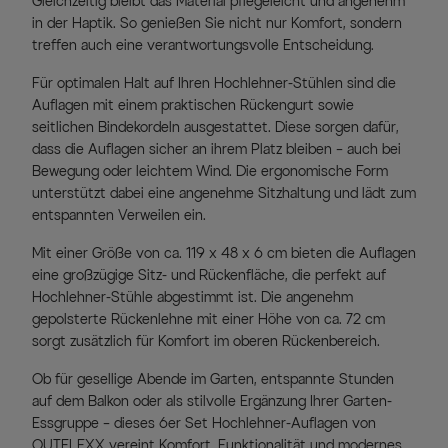
Gleichzeitig bleibt das Material pflegeleicht und angenehm
in der Haptik. So genießen Sie nicht nur Komfort, sondern
treffen auch eine verantwortungsvolle Entscheidung.
Für optimalen Halt auf Ihren Hochlehner-Stühlen sind die
Auflagen mit einem praktischen Rückengurt sowie
seitlichen Bindekordeln ausgestattet. Diese sorgen dafür,
dass die Auflagen sicher an ihrem Platz bleiben – auch bei
Bewegung oder leichtem Wind. Die ergonomische Form
unterstützt dabei eine angenehme Sitzhaltung und lädt zum
entspannten Verweilen ein.
Mit einer Größe von ca. 119 x 48 x 6 cm bieten die Auflagen
eine großzügige Sitz- und Rückenfläche, die perfekt auf
Hochlehner-Stühle abgestimmt ist. Die angenehm
gepolsterte Rückenlehne mit einer Höhe von ca. 72 cm
sorgt zusätzlich für Komfort im oberen Rückenbereich.
Ob für gesellige Abende im Garten, entspannte Stunden
auf dem Balkon oder als stilvolle Ergänzung Ihrer Garten-
Essgruppe – dieses 6er Set Hochlehner-Auflagen von
OUTFLEXX vereint Komfort, Funktionalität und modernes