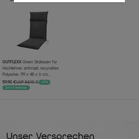
OUTFLEXX
Green Sitzkissen für
Hochlehner, anthrazit, recyceltes
Polyester, 119 x 48 x 6 cm,
strapazierfähig, witterungsbeständig,
59,90 €
UVP 84,90 €
-29%
nachhaltig
Sofort lieferbar
Unser Versprechen