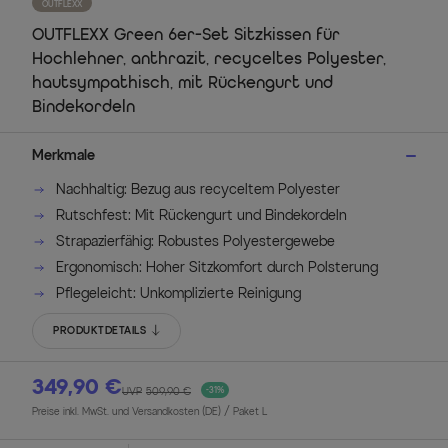
OUTFLEXX
OUTFLEXX Green 6er-Set Sitzkissen für
Hochlehner, anthrazit, recyceltes Polyester,
hautsympathisch, mit Rückengurt und
Bindekordeln
Merkmale
Nachhaltig: Bezug aus recyceltem Polyester
Rutschfest: Mit Rückengurt und Bindekordeln
Strapazierfähig: Robustes Polyestergewebe
Ergonomisch: Hoher Sitzkomfort durch Polsterung
Pflegeleicht: Unkomplizierte Reinigung
PRODUKTDETAILS
349,90 €
UVP
509,90 €
-31%
Preise inkl. MwSt. und Versandkosten (DE)
/ Paket L