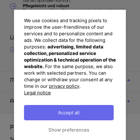
Garten optimalen Komfort.
Pflegeleicht und robust
Das strapazierfähige Polyestergewebe ist langlebig und
einfach zu reinigen. Ideal für den täglichen Einsatz im
Außenbereich, ohne großen Pflegeaufwand.
We use cookies and tracking pixels to
improve the user-friendliness of our
services and to personalize content and
Lieferumfang
ads. We collect data for the following
purposes:
advertising, limited data
6x OUTFLEXX Green Sitzkissen für Hochlehner,
collection, personalized service
anthrazit, Polyeste, ca. 119 x 48 x 6 cm
optimization & technical operation of the
website.
For the same purpose, we also
work with selected partners. You can
change or withdraw your consent at any
Maße
time in our
privacy policy
.
Legal notice
Artikelmerkmale & Materialien
Accept all
Perfektionieren Sie Ihren Garten
Show preferences
Set-Komponenten