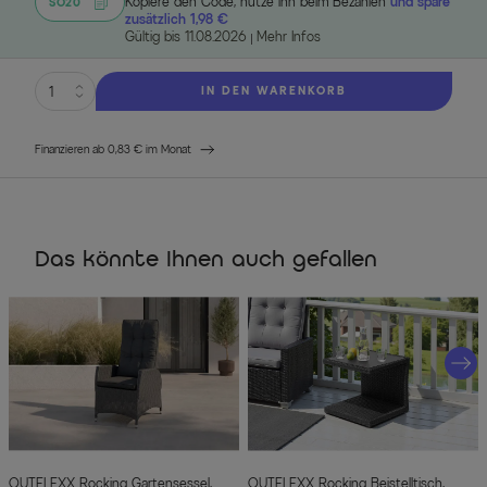
Kopiere den Code, nutze ihn beim Bezahlen
und spare
SO20
zusätzlich 1,98 €
Gültig bis 11.08.2026
Mehr Infos
IN DEN WARENKORB
Finanzieren ab 0,83 € im Monat
Das könnte Ihnen auch gefallen
OUTFLEXX Rocking Gartensessel,
OUTFLEXX Rocking Beistelltisch,