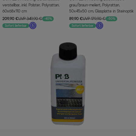
verstellbar, inkl. Polster, Polyrattan,
grau/braun-meliert, Polyrattan,
60x68x110 cm
50x45x50 cm, Glasplatte in Steinoptik
209,90 €
UVP 349,90 €
89,90 €
UVP 179,90 €
-40%
-50%
Sofort lieferbar
Sofort lieferbar