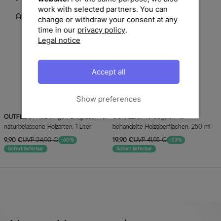
work with selected partners. You can
Aus dieser Serie
change or withdraw your consent at any
time in our
privacy policy
.
Legal notice
Accept all
Show preferences
OUTFLEXX
Holzreiniger/Entgrauer, für
OUTFLEXX
Versiegeler, für
naturbelassene Holzarten, 1 Liter
behandelte Holzoberflächen, 250 ml
9,90 €
UVP 24,90 €
19,90 €
UVP 41,95 €
-60%
-53%
Sofort lieferbar
Sofort lieferbar