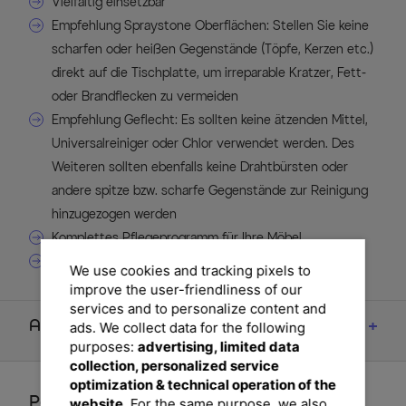
Vielfältig einsetzbar
Empfehlung Spraystone Oberflächen: Stellen Sie keine
scharfen oder heißen Gegenstände (Töpfe, Kerzen etc.)
direkt auf die Tischplatte, um irreparable Kratzer, Fett-
oder Brandflecken zu vermeiden
Empfehlung Geflecht: Es sollten keine ätzenden Mittel,
Universalreiniger oder Chlor verwendet werden. Des
Weiteren sollten ebenfalls keine Drahtbürsten oder
andere spitze bzw. scharfe Gegenstände zur Reinigung
hinzugezogen werden
Komplettes Pflegeprogramm für Ihre Möbel
schnelle und einfache Anwendung
We use cookies and tracking pixels to
improve the user-friendliness of our
services and to personalize content and
Artikelmerkmale & Materialien
ads. We collect data for the following
purposes:
advertising, limited data
collection, personalized service
optimization & technical operation of the
Perfektionieren Sie Ihren Garten
website.
For the same purpose, we also