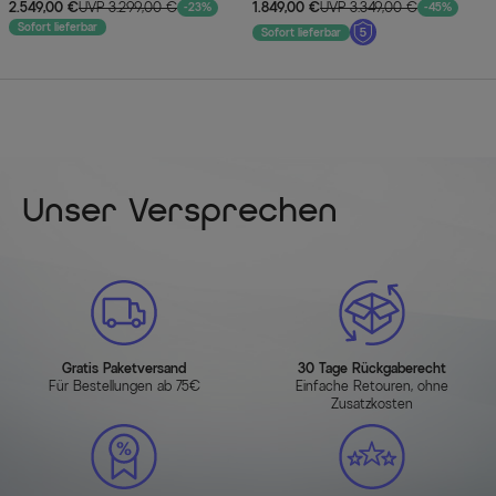
6 Diningsessel
verstellbare Rückenlehne
2.549,00 €
UVP 3.299,00 €
1.849,00 €
UVP 3.349,00 €
-23%
-45%
Sofort lieferbar
Sofort lieferbar
Unser Versprechen
Gratis Paketversand
30 Tage Rückgaberecht
Für Bestellungen ab 75€
Einfache Retouren, ohne
Zusatzkosten