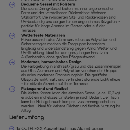
Bequeme Sessel mit Polstern
Die sechs Dining-Sessel bieten mit ihrer ergonomischen
Form und der verstellbaren Rückenlehne höchsten
Sitzkomfort. Die inkludierten Sitz- und Rückenkissen sind
UV-beständig und sorgen für ein angenehmes Sitzgefühl –
perfekt für lange Abende im Garten oder auf der
Terrasse.
Wetterfeste Materialien
Pulverbeschichtetes Aluminium, robustes Polyrattan und
Sicherheitsglas machen die Essgruppe besonders
langlebig und widerstandsfähig gegen Wind, Wetter und
UV-Strahlung. Ideal für den ganzjährigen Einsatz im
Außenbereich, ohne großen Pflegeaufwand.
Modernes, harmonisches Design
Die Farbgebung in anthrazit/grau und das Zusammenspiel
aus Glas, Aluminium und Polyrattan verleihen der Gruppe
ein edles, modernes Erscheinungsbild. Die geriffelte
Glasplatte wirkt matt und verhindert störende Lichtreflexe
– für stilvolle Akzente auf Ihrer Terrasse.
Platzsparend und flexibel
Die leichte Konstruktion der einzelnen Sessel (je ca. 10,2 kg)
erlaubt ein müheloses Umstellen je nach Bedarf. Der Tisch
kann bei Nichtgebrauch kompakt zusammengeschoben
werden – ideal für kleinere Flächen und flexible Nutzung im
Alltag.
Lieferumfang
1x OUTFLEXX Ausziehtisch, aus Alu mit grauer