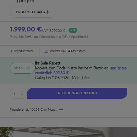
geeignet
PRODUKTDETAILS
1.999,00 €
UVP
3.799,00 €
-47%
Preise inkl. MwSt. und Versandkosten (DE)
/ Spedition M
Sofort lieferbar
Lieferfrist ca. 3-4 Arbeitstage
Ihr Sale-Rabatt
Kopiere den Code, nutze ihn beim Bezahlen
und spare
SO20
zusätzlich 399,80 €
Gültig bis 11.08.2026
Mehr Infos
IN DEN WARENKORB
Finanzieren ab 166,58 € im Monat