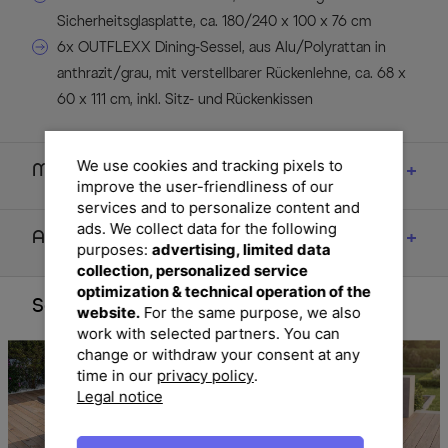
Sicherheitsglasplatte, ca. 180/240 x 100 x 76 cm
6x OUTFLEXX Dining-Sessel, aus Alu/Polyrattan in
anthrazit/grau, mit verstellbarer Rückenlehne, ca. 68 x
60 x 111 cm, inkl. Sitz- und Rückenkissen
We use cookies and tracking pixels to
Maße
improve the user-friendliness of our
services and to personalize content and
ads. We collect data for the following
Artikelmerkmale & Materialien
purposes:
advertising, limited data
collection, personalized service
optimization & technical operation of the
Set Komponenten
website.
For the same purpose, we also
work with selected partners. You can
change or withdraw your consent at any
time in our
privacy policy
.
Legal notice