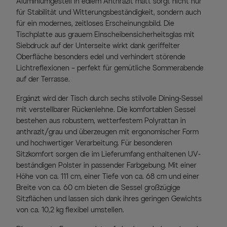
Aluminiumgestell in edlem Anthrazit matt sorgt nicht nur
für Stabilität und Witterungsbeständigkeit, sondern auch
für ein modernes, zeitloses Erscheinungsbild. Die
Tischplatte aus grauem Einscheibensicherheitsglas mit
Siebdruck auf der Unterseite wirkt dank geriffelter
Oberfläche besonders edel und verhindert störende
Lichtreflexionen – perfekt für gemütliche Sommerabende
auf der Terrasse.
Ergänzt wird der Tisch durch sechs stilvolle Dining-Sessel
mit verstellbarer Rückenlehne. Die komfortablen Sessel
bestehen aus robustem, wetterfestem Polyrattan in
anthrazit/grau und überzeugen mit ergonomischer Form
und hochwertiger Verarbeitung. Für besonderen
Sitzkomfort sorgen die im Lieferumfang enthaltenen UV-
beständigen Polster in passender Farbgebung. Mit einer
Höhe von ca. 111 cm, einer Tiefe von ca. 68 cm und einer
Breite von ca. 60 cm bieten die Sessel großzügige
Sitzflächen und lassen sich dank ihres geringen Gewichts
von ca. 10,2 kg flexibel umstellen.