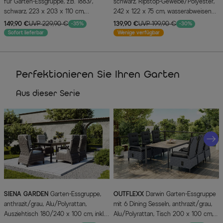
für Garten-Essgruppe, z.B. 18837,
schwarz, Ripstop-Gewebe/Polyester,
schwarz, 223 x 203 x 110 cm,
242 x 122 x 75 cm, wasserabweisend,
wasserbeständig
UV-Schutz
149,90 €
UVP 229,90 €
139,90 €
UVP 199,90 €
-35%
-30%
Sofort lieferbar
Wenige verfügbar
Perfektionieren Sie Ihren Garten
Aus dieser Serie
SIENA GARDEN
Garten-Essgruppe,
OUTFLEXX
Darwin Garten-Essgruppe
anthrazit/grau, Alu/Polyrattan,
mit 6 Dining Sesseln, anthrazit/grau,
Ausziehtisch 180/240 x 100 cm, inkl.
Alu/Polyrattan, Tisch 200 x 100 cm,