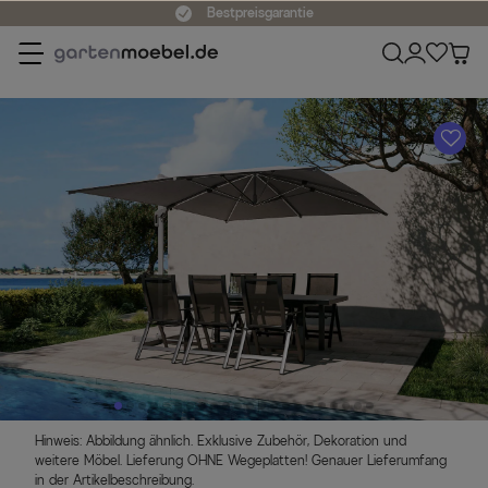
Bestpreisgarantie
A
Hinweis: Abbildung ähnlich. Exklusive Zubehör, Dekoration und
weitere Möbel. Lieferung OHNE Wegeplatten! Genauer Lieferumfang
in der Artikelbeschreibung.