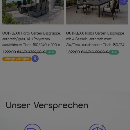
OUTFLEXX
Porto Garten-Essgruppe,
OUTFLEXX
Korba Garten-Essgruppe
anthrazit/grau, Alu/Polyrattan,
mit 4 Sesseln, anthrazit matt,
ausziehbarer Tisch 180/240 x 100 cm,
Alu/Teak, ausziehbarer Tisch 180/240
verstellbare Rückenlehne inkl. Polster
x 100 cm, inkl. Polster
1.999,00 €
UVP 3.799,00 €
1.899,00 €
UVP 3.199,00 €
-47%
-41%
Wenige verfügbar
Unser Versprechen