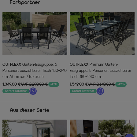
Farbpartner
OUTFLEXX
Garten-Essgruppe, 6
OUTFLEXX
Premium Garten-
Personen, ausziehbarer Tisch 180–240
Essgruppe, 8 Personen, ausziehbarer
cm, Aluminium/Textilene
Tisch 180–240 cm,
Aluminium/Textilene
1.349,00 €
UVP 2.299,00 €
1.549,00 €
UVP 2.649,00 €
-41%
-42%
Sofort lieferbar
Sofort lieferbar
Aus dieser Serie