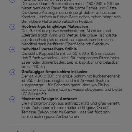
Der ausziehbare Premiumtisch mit ca. 180/240 x 100 cm
bietet genügend Raum für die ganze Familie und Gäste.
Die clevere Auszugsmechanik sorgt dabei für höchsten
Komfort – einfach auf einer Seite ziehen, schon bringt sich
die mittlere Platte automatisch in Position.
Hochwertige, langlebige Materialien
Das Gestell aus pulverbeschichtetem Aluminium und
Edelstahl trotzt Wind und Wetter. Die graue Tischplatte
aus Sicherheitsglas ist nicht nur robust, sondern auch
blendfrei dank geriffelter Oberfläche mit Siebdruck.
Individuell verstellbare Stühle
Die sechs Klappstühle mit ca. 60 x 70 x 106 cm lassen
sich 7-fach verstellen – ideal für entspanntes Sitzen beim
Essen oder Sonnenbaden. Leicht, klappbar und belastbar
bis ca. 130 kg.
Großzügiger Ampelschirm inklusive
Der ca. 400 x 300 cm große Schirm mit Kurbelmechanik
ist 360° drehbar, neigbar und mit Air-Vent System
ausgestattet – für Schatten genau dort, wo Sie ihn
brauchen. Das Schirmtuch ist wasserabweisend und bietet
UV-Schutz 80+.
Modernes Design in Anthrazit
Die Farbkombination aus anthrazit matt und grau verleiht
Ihrem Außenbereich eine moderne Eleganz. Ob auf
Terrasse, Balkon oder im Garten – das Set fügt sich
harmonisch in jedes Ambiente ein.