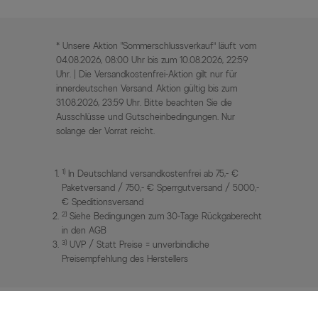
* Unsere Aktion „Sommerschlussverkauf“ läuft vom
04.08.2026, 08:00 Uhr bis zum 10.08.2026, 22:59
Uhr. | Die Versandkostenfrei-Aktion gilt nur für
innerdeutschen Versand. Aktion gültig bis zum
31.08.2026, 23:59 Uhr. Bitte beachten Sie die
Ausschlüsse und Gutscheinbedingungen. Nur
solange der Vorrat reicht.
1)
In Deutschland versandkostenfrei ab 75,- €
Paketversand / 750,- € Sperrgutversand / 5000,-
€ Speditionsversand
2)
Siehe Bedingungen zum 30-Tage Rückgaberecht
in den AGB
3)
UVP / Statt Preise = unverbindliche
Preisempfehlung des Herstellers