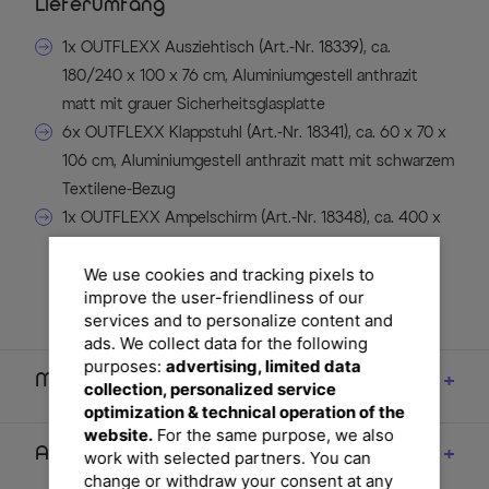
Lieferumfang
1x OUTFLEXX Ausziehtisch (Art.-Nr. 18339), ca.
180/240 x 100 x 76 cm, Aluminiumgestell anthrazit
matt mit grauer Sicherheitsglasplatte
6x OUTFLEXX Klappstuhl (Art.-Nr. 18341), ca. 60 x 70 x
106 cm, Aluminiumgestell anthrazit matt mit schwarzem
Textilene-Bezug
1x OUTFLEXX Ampelschirm (Art.-Nr. 18348), ca. 400 x
300 x 270 cm, anthrazit mit Kurbelmechanik, Air-Vent
We use cookies and tracking pixels to
System und Plattenständer (
improve the user-friendliness of our
Lieferung OHNE Wegeplatten!)
services and to personalize content and
ads. We collect data for the following
purposes:
advertising, limited data
Maße
collection, personalized service
optimization & technical operation of the
website.
For the same purpose, we also
Artikelmerkmale & Materialien
work with selected partners. You can
change or withdraw your consent at any