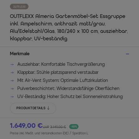
OUTFLEXX
OUTFLEXX Almeria Gartenmöbel-Set Essgruppe
inkl. Ampelschirm, anthrazit matt/grau,
Alu/Edelstahl/Glas, 180/240 x 100 cm, ausziehbar,
klappbar, UV-beständig
Merkmale
Ausziehbar: Komfortable Tischvergrößerung
Klappbar: Stühle platzsparend verstaubar
Mit Air-Vent System: Optimale Luftzirkulation
Pulverbeschichtet: Widerstandsfähige Oberflächen
UV-Beständig: Hoher Schutz bei Sonneneinstrahlung
PRODUKTDETAILS
1.649,00 €
UVP
3.149,00 €
-48%
Preise inkl. MwSt. und Versandkosten (DE)
/ Spedition L