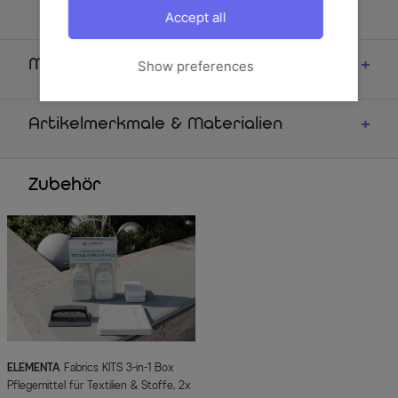
abnehmbare Bezüge
Accept all
Maße
Show preferences
Artikelmerkmale & Materialien
Zubehör
ELEMENTA
Fabrics KITS 3-in-1 Box
Pflegemittel für Textilien & Stoffe, 2x