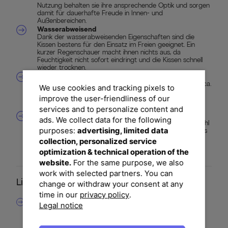
Nutzung behalten sie ihre ansprechende Optik und sorgen
damit für dauerhafte Freude in Innen- und
Außenbereichen.
Wasserabweisend
Dank der wasserabweisenden Eigenschaften sind die
Kissen bestens für den Einsatz im Freien geeignet. Ein
kurzer Regenschauer macht ihnen nichts aus, da
Feuchtigkeit nicht sofort eindringt und die Kissen schnell
wieder trocknen.
Pflegeleicht
Die Bezüge lassen sich unkompliziert abnehmen und bei ca.
We use cookies and tracking pixels to
30 °C waschen. So bleibt Ihr Set stets frisch und
improve the user-friendliness of our
hygienisch und bietet Ihnen eine komfortable Lösung für
den Alltag und die Nutzung im Garten.
services and to personalize content and
Vielseitig einsetzbar
ads. We collect data for the following
Mit den Maßen von ca. 30 x 60 cm sind die Kissen sowohl
purposes:
advertising, limited data
als bequeme Rückenstütze, dekoratives Highlight oder als
komfortable Ergänzung für Lounge- und Gartenmöbel
collection, personalized service
geeignet. Sie sorgen überall für mehr Komfort und
optimization & technical operation of the
Gemütlichkeit.
website.
For the same purpose, we also
work with selected partners. You can
Lieferumfang
change or withdraw your consent at any
time in our
privacy policy
.
2x OUTFLEXX Tampere Dekokissen Premium, Modern
Legal notice
Line grau, ca. 30 x 60 cm, wasserabweisend,