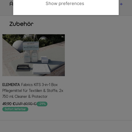
Show preferences
Artikelmerkmale & Materialien
Zubehör
ELEMENTA
Fabrics KITS 3-in-1 Box
Pflegemittel für Textilien & Stoffe, 2x
750 ml, Cleaner & Protector
49,90 €
UVP 69,90 €
-29%
Sofort lieferbar