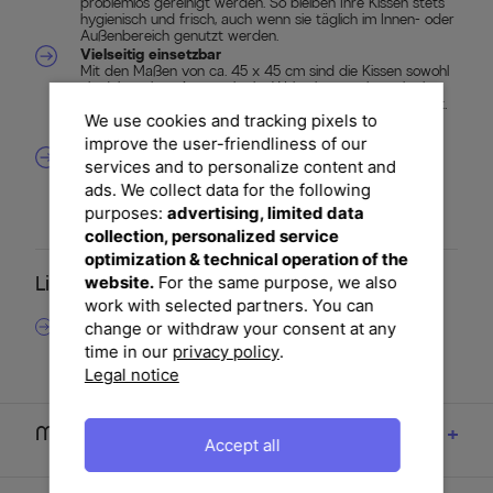
problemlos gereinigt werden. So bleiben Ihre Kissen stets
hygienisch und frisch, auch wenn sie täglich im Innen- oder
Außenbereich genutzt werden.
Vielseitig einsetzbar
Mit den Maßen von ca. 45 x 45 cm sind die Kissen sowohl
als dekoratives Accessoire im Wohnzimmer als auch als
komfortable Ergänzung auf Gartenmöbeln ideal geeignet.
We use cookies and tracking pixels to
Sie lassen sich flexibel kombinieren und werten jede
Sitzgelegenheit auf.
improve the user-friendliness of our
Attraktives Premium-Set
services and to personalize content and
Im praktischen 2er-Set geliefert, erhalten Sie gleich zwei
ads. We collect data for the following
aufeinander abgestimmte Dekokissen. Das kräftige Rot
setzt stilvolle Akzente und sorgt sowohl drinnen als auch
purposes:
advertising, limited data
draußen für ein harmonisches, modernes Ambiente.
collection, personalized service
optimization & technical operation of the
website.
For the same purpose, we also
Lieferumfang
work with selected partners. You can
2x OUTFLEXX Tampere Dekokissen, rot, 100%
change or withdraw your consent at any
time in our
privacy policy
.
Polyacryl, ca. 45 x 45 cm
Legal notice
Maße
Accept all