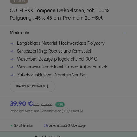
OUTFLEXX
OUTFLEXX Tampere Dekokissen, rot, 100%
Polyacryl, 45 x 45 cm, Premium 2er-Set
Merkmale
Langlebiges Material: Hochwertiges Polyacryl
Strapazierfähig: Robust und formstabil
Waschbar: Bezüge pflegeleicht bei 30° C
Wasserabweisend: Ideal für den Außenbereich
Zubehör Inklusive: Premium 2er-Set
PRODUKTDETAILS
39,90 €
UVP
69,90 €
-43%
Preise inkl. MwSt. und Versandkosten (DE)
/ Paket M
Sofort lieferbar
Lieferfrist ca. 2-3 Arbeitstage