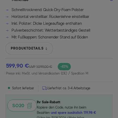
Schnelltrocknend: Quick-Dry-Foam Polster
Horizontal verstellbar: Rückenlehne einstellbar
Inkl. Polster: Dicke Liegeauflage enthalten
Pulverbeschichtet: Wetterbeständiges Gestell
Mit Fußkappen: Schonender Stand auf Böden
PRODUKTDETAILS
599,90 €
-45%
UVP
1.099,00 €
Preise inkl. MwSt. und Versandkosten (DE)
/ Spedition M
Sofort lieferbar
Lieferfrist ca. 3-4 Arbeitstage
Ihr Sale-Rabatt
SO20
Kopiere den Code, nutze ihn beim
Bezahlen
und spare zusätzlich 119,98 €
Gültig bis 11.08.2026
Mehr Infos