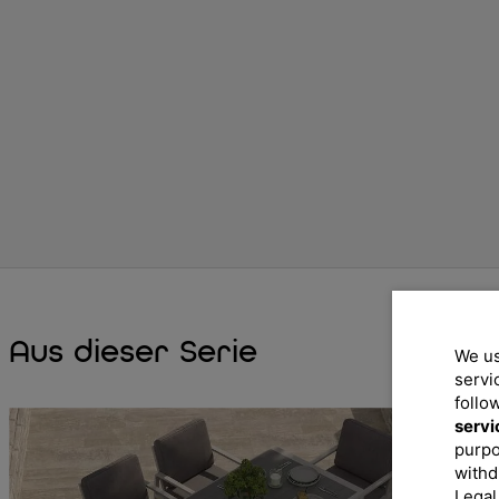
Aus dieser Serie
We us
servi
follo
servi
purpo
withd
Legal