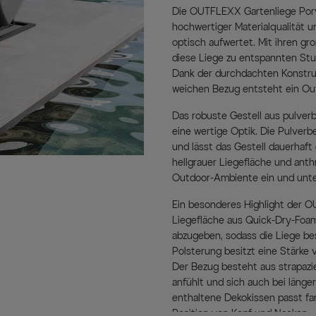
Die OUTFLEXX Gartenliege Porv
hochwertiger Materialqualität 
optisch aufwertet. Mit ihren g
diese Liege zu entspannten Stun
Dank der durchdachten Konstr
weichen Bezug entsteht ein Ou
Das robuste Gestell aus pulver
eine wertige Optik. Die Pulverb
und lässt das Gestell dauerhaf
hellgrauer Liegefläche und anth
Outdoor-Ambiente ein und unter
Ein besonderes Highlight der O
Liegefläche aus Quick-Dry-Foam.
abzugeben, sodass die Liege bes
Polsterung besitzt eine Stärke
Der Bezug besteht aus strapazi
anfühlt und sich auch bei läng
enthaltene Dekokissen passt far
Position von Kopf und Nacken.