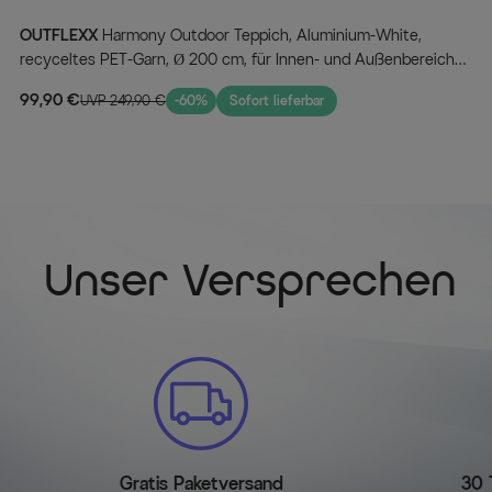
OUTFLEXX
Harmony Outdoor Teppich, Aluminium-White,
recyceltes PET-Garn, Ø 200 cm, für Innen- und Außenbereich
geeignet
99,90 €
UVP 249,90 €
-60%
Sofort lieferbar
Unser Versprechen
Gratis Paketversand
30 