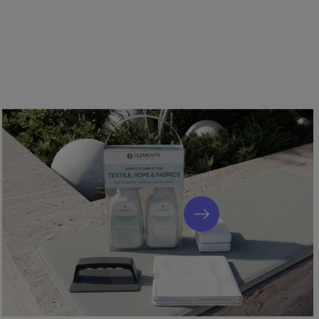
iege, Aluminium/Polyester, ca. 216 x 91 x 37,5 cm,
nkl. Dekokissen