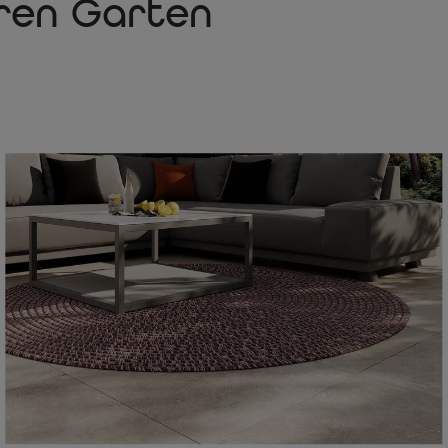
hren Garten
Lieferumfang
1x OUTFLEXX Porvoo Gartenl
verstellbare Rückenlehne, i