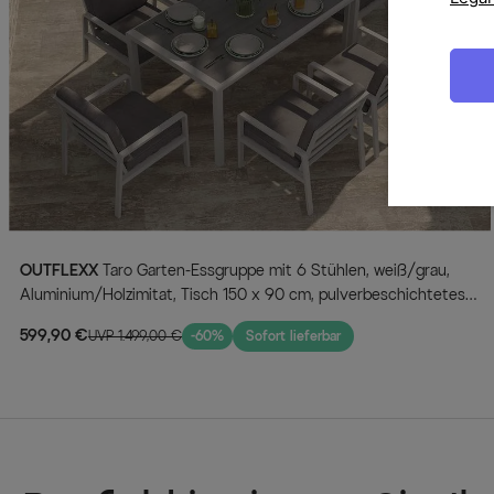
OUTFLEXX
Taro Garten-Essgruppe mit 6 Stühlen, weiß/grau,
Aluminium/Holzimitat, Tisch 150 x 90 cm, pulverbeschichtetes
Gestell
599,90 €
UVP 1.499,00 €
-60%
Sofort lieferbar