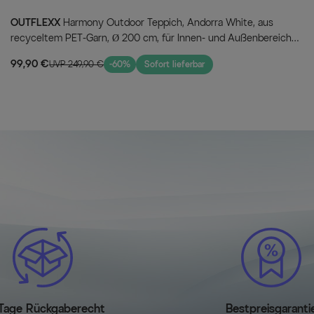
OUTFLEXX
Harmony Outdoor Teppich, Andorra White, aus
recyceltem PET-Garn, Ø 200 cm, für Innen- und Außenbereich
geeignet
99,90 €
UVP 249,90 €
-60%
Sofort lieferbar
Tage Rückgaberecht
Bestpreisgaranti