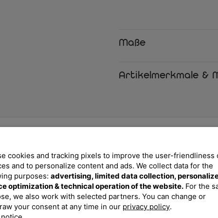
Für zusätzliche Flexibilität sor
zwischen mehreren Neigungsstu
Liege- oder Sitzposition varii
Maße
Gartenliege bietet Ihnen immer d
Liege zuverlässig in jeder gewäh
Artikelmerkmale & M
Die Liege wird vollständig monti
integrierten Fußkappen steht s
zugleich empfindliche Terrasse
und einer pflegeleichten Oberf
Begleiter für viele Sommer.
Mit der OUTFLEXX Porvoo Garte
Möbelstück mit ausgewogener Op
e cookies and tracking pixels to improve the user-friendliness 
Polsterung. Diese hochwertige L
ces and to personalize content and ads. We collect data for the
Stunden im Freien wünschen – ei
wing purposes:
advertising, limited data collection, personaliz
Terrassenbereich.
ce optimization & technical operation of the website.
For the 
se, we also work with selected partners. You can change or
raw your consent at any time in our
privacy policy
.
Ihre Vorteile
 notice