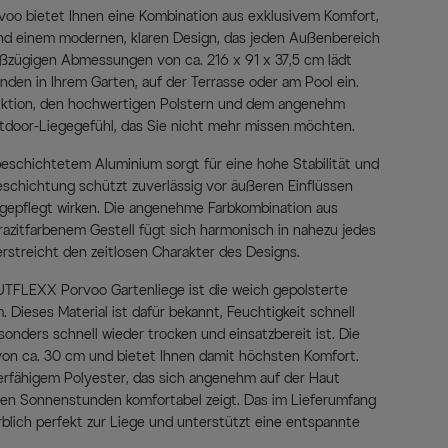
oo bietet Ihnen eine Kombination aus exklusivem Komfort,
und einem modernen, klaren Design, das jeden Außenbereich
roßzügigen Abmessungen von ca. 216 x 91 x 37,5 cm lädt
den in Ihrem Garten, auf der Terrasse oder am Pool ein.
uktion, den hochwertigen Polstern und dem angenehm
tdoor-Liegegefühl, das Sie nicht mehr missen möchten.
beschichtetem Aluminium sorgt für eine hohe Stabilität und
eschichtung schützt zuverlässig vor äußeren Einflüssen
t gepflegt wirken. Die angenehme Farbkombination aus
razitfarbenem Gestell fügt sich harmonisch in nahezu jedes
streicht den zeitlosen Charakter des Designs.
UTFLEXX Porvoo Gartenliege ist die weich gepolsterte
 Dieses Material ist dafür bekannt, Feuchtigkeit schnell
onders schnell wieder trocken und einsatzbereit ist. Die
 von ca. 30 cm und bietet Ihnen damit höchsten Komfort.
erfähigem Polyester, das sich angenehm auf der Haut
eren Sonnenstunden komfortabel zeigt. Das im Lieferumfang
blich perfekt zur Liege und unterstützt eine entspannte