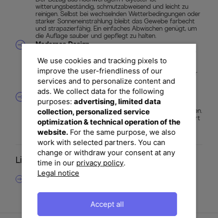
witterungsbeständig, schmutzabweisend und leicht zu
reinigen. Selbst bei wechselnden Wetterbedingungen oder
starker Sonneneinstrahlung bleibt das Gewebe farbecht
und strapazierfähig. Ein einfaches Abwischen genügt, um
die Auflage sauber und gepflegt zu halten.
Modernes Design
Das elegant melierte Grau verleiht Ihrer Gartenbank eine
moderne, zeitlose Optik, die sich harmonisch in jede
We use cookies and tracking pixels to
Außenumgebung einfügt. Ob auf Holz-, Metall- oder
improve the user-friendliness of our
Polyrattanmöbeln – die dezente Farbgestaltung sorgt für
services and to personalize content and
ein hochwertiges Gesamtbild und lässt sich vielseitig
kombinieren.
ads. We collect data for the following
Atmungsaktive Stoffstruktur
purposes:
advertising, limited data
Das Material ist luftdurchlässig und sorgt so für ein
angenehm kühles Sitzgefühl auch an heißen Sommertagen.
collection, personalized service
Dadurch wird ein Wärmestau vermieden und der Komfort
optimization & technical operation of the
erhöht – perfekt für gemütliche Stunden im Freien, ohne
website.
For the same purpose, we also
ins Schwitzen zu geraten.
work with selected partners. You can
change or withdraw your consent at any
Lieferumfang
time in our
privacy policy
.
Legal notice
1x OUTFLEXX Tulare Bankauflage, grau meliert, 100%
Polyester, ca. 125 x 45 cm, Kissenstärke ca. 5 cm
Accept all