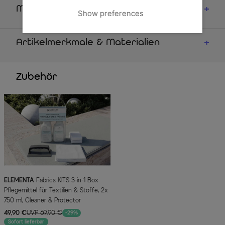
Maße
Show preferences
Artikelmerkmale & Materialien
Zubehör
ELEMENTA
Fabrics KITS 3-in-1 Box
Pflegemittel für Textilien & Stoffe, 2x
750 ml, Cleaner & Protector
49,90 €
UVP 69,90 €
-29%
Sofort lieferbar