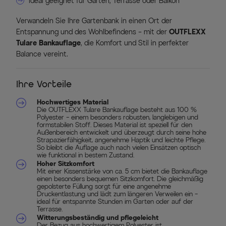
Ideal geeignet für Garten, Terrasse oder Balkon
Verwandeln Sie Ihre Gartenbank in einen Ort der
Entspannung und des Wohlbefindens – mit der
OUTFLEXX
Tulare Bankauflage
, die Komfort und Stil in perfekter
Balance vereint.
Ihre Vorteile
Hochwertiges Material
Die OUTFLEXX Tulare Bankauflage besteht aus 100 %
Polyester – einem besonders robusten, langlebigen und
formstabilen Stoff. Dieses Material ist speziell für den
Außenbereich entwickelt und überzeugt durch seine hohe
Strapazierfähigkeit, angenehme Haptik und leichte Pflege.
So bleibt die Auflage auch nach vielen Einsätzen optisch
wie funktional in bestem Zustand.
Hoher Sitzkomfort
Mit einer Kissenstärke von ca. 5 cm bietet die Bankauflage
einen besonders bequemen Sitzkomfort. Die gleichmäßig
gepolsterte Füllung sorgt für eine angenehme
Druckentlastung und lädt zum längeren Verweilen ein –
ideal für entspannte Stunden im Garten oder auf der
Terrasse.
Witterungsbeständig und pflegeleicht
Der Bezug aus hochwertigem Polyester ist