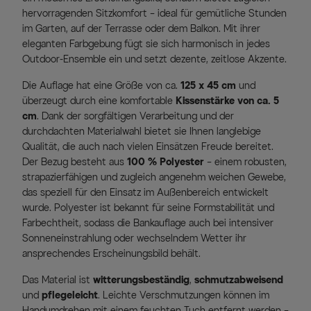
hervorragenden Sitzkomfort – ideal für gemütliche Stunden
im Garten, auf der Terrasse oder dem Balkon. Mit ihrer
eleganten Farbgebung fügt sie sich harmonisch in jedes
Outdoor-Ensemble ein und setzt dezente, zeitlose Akzente.
Die Auflage hat eine Größe von ca.
125 x 45 cm
und
überzeugt durch eine komfortable
Kissenstärke von ca. 5
cm
. Dank der sorgfältigen Verarbeitung und der
durchdachten Materialwahl bietet sie Ihnen langlebige
Qualität, die auch nach vielen Einsätzen Freude bereitet.
Der Bezug besteht aus
100 % Polyester
– einem robusten,
strapazierfähigen und zugleich angenehm weichen Gewebe,
das speziell für den Einsatz im Außenbereich entwickelt
wurde. Polyester ist bekannt für seine Formstabilität und
Farbechtheit, sodass die Bankauflage auch bei intensiver
Sonneneinstrahlung oder wechselndem Wetter ihr
ansprechendes Erscheinungsbild behält.
Das Material ist
witterungsbeständig
,
schmutzabweisend
und
pflegeleicht
. Leichte Verschmutzungen können im
Handumdrehen mit einem feuchten Tuch entfernt werden –