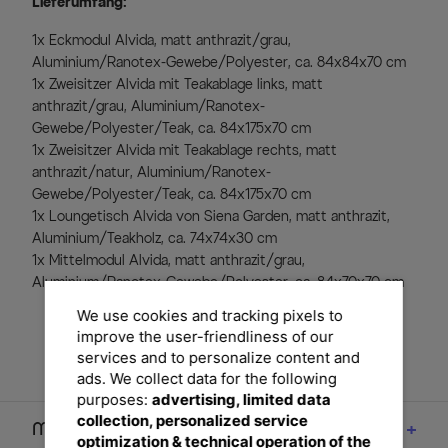
Lieferumfang:
1x Eckmodul Alvida, matt anthrazit/grau,
Aluminium/Ranotex-Gewebe/Polyester, ca. 84x84x70 cm
1x Zweisitzer Alvida mit Teakablage links, matt
anthrazit/grau, Aluminium/Ranotex-
Gewebe/Polyester/Teak, ca. 84x175x70 cm
1x Zweisitzer Alvida mit Teakablage rechts, matt
anthrazit/natur, Aluminium/Ranotex-
Gewebe/Polyester/Teak, ca. 84x175x70 cm
1x Loungetisch Alvida von Siena Garden, matt anthrazit,
Aluminium/Teakholz, ca. 74x74x30 cm
1x Mittelmodul Alvida, matt anthrazit/grau,
Aluminium/Ranotex-Gewebe/Polyester, ca. 84x70x70 cm
We use cookies and tracking pixels to
improve the user-friendliness of our
services and to personalize content and
ads. We collect data for the following
purposes:
advertising, limited data
collection, personalized service
Maße
optimization & technical operation of the