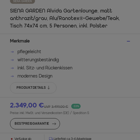
SIENA GARDEN
SIENA GARDEN Alvida Gartenlounge, matt
anthrazit/grau, Alu/Ranotex®-Gewebe/Teak,
Tisch 74x74 cm, 5 Personen, inkl. Polster
Merkmale
pflegeleicht
witterungsbeständig
inkl. Sitz- und Rückenkissen
modernes Design
PRODUKTDETAILS
2.349,00 €
UVP
3.499,00 €
-33%
Preise inkl. MwSt. und Versandkosten (DE)
/ Spedition S
BESTPREISGARANTIE
Verfügbar ab
Lieferfrist ca. 3-4 Arbeitstage