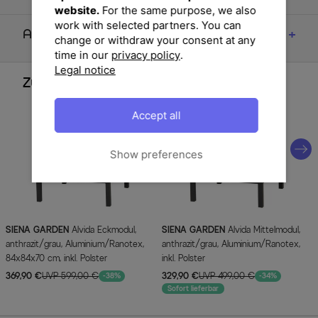
website.
For the same purpose, we also
work with selected partners. You can
Artikelmerkmale & Materialien
change or withdraw your consent at any
time in our
privacy policy
.
Legal notice
Zubehör
Accept all
Show preferences
SIENA GARDEN
Alvida Eckmodul,
SIENA GARDEN
Alvida Mittelmodul,
anthrazit/grau, Aluminium/Ranotex,
anthrazit/grau, Aluminium/Ranotex,
84x84x70 cm, inkl. Polster
inkl. Polster
369,90 €
UVP 599,00 €
329,90 €
UVP 499,00 €
-38%
-34%
Sofort lieferbar