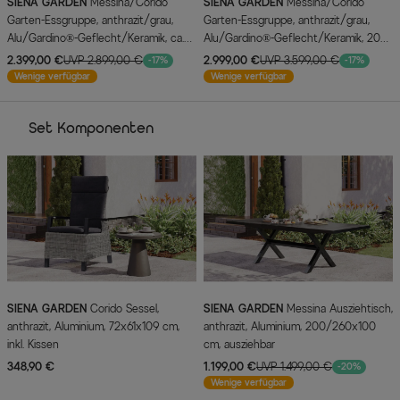
SIENA GARDEN
Messina/Corido
SIENA GARDEN
Messina/Corido
Garten-Essgruppe, anthrazit/grau,
Garten-Essgruppe, anthrazit/grau,
Alu/Gardino®-Geflecht/Keramik, ca.
Alu/Gardino®-Geflecht/Keramik, 200-
200-260 x 100 cm, inkl. 4
260 x 100 cm, inkl. 6 Diningsessel
2.399,00 €
UVP 2.899,00 €
2.999,00 €
UVP 3.599,00 €
-17%
-17%
Diningsessel
Wenige verfügbar
Wenige verfügbar
Set Komponenten
SIENA GARDEN
Corido Sessel,
SIENA GARDEN
Messina Ausziehtisch,
anthrazit, Aluminium, 72x61x109 cm,
anthrazit, Aluminium, 200/260x100
inkl. Kissen
cm, ausziehbar
348,90 €
1.199,00 €
UVP 1.499,00 €
-20%
Wenige verfügbar