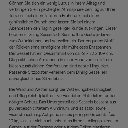
Gönnen Sie sich ein wenig Luxus in Ihrem Alltag und
verbringen Sie in gepflegter Atmosphäre den Tag auf Ihrer
Terrasse: bei einem leckeren Frühstück, bei einem
genüsslichen Brunch oder lassen Sie bei einem
Abendessen den Tag in geselliger Runde ausklingen. Dieser
bequeme Dining Sessel lädt Sie und Ihre Gäste jederzeit
zum Zurücklehnen und Verweilen ein. Der bequeme Stoff
der Rückenlehne ermöglicht ein müheloses Entspannen.
Der Sessel hat ein Gesamtmaß von ca. 61 x 72 x 109 cm.
Die praktischen Armlehnen in einer Höhe von ca. 64 cm
bieten zusätzlichen Komfort und sind echte Hingucker.
Passende Sitzpolster verleihen dem Dining Sessel ein
unvergleichliches Sitzerlebnis.
Bei Wind und Wetter sorgt die Witterungsbeständigkeit
und Pflegeleichtigkeit der verwendeten Materialien für den
nötigen Schutz. Das Untergestell des Sessels besteht aus
pulverbeschichtetem Aluminium, und ist stabil sowie
widerstandsfähig. Aufgrund seines geringen Gewichts (ca.
10 kg) lässt er sich auch schnell an Ihren Lieblingsplätzen im
Garten, auf der Terrasse oder auf dem Balkon platzieren.