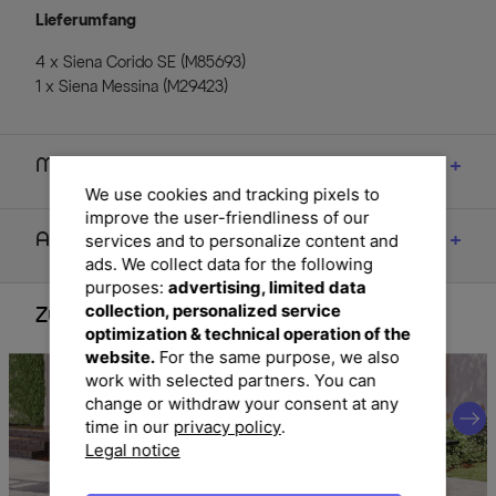
Lieferumfang
4 x Siena Corido SE (M85693)
1 x Siena Messina (M29423)
Maße
We use cookies and tracking pixels to
improve the user-friendliness of our
Artikelmerkmale & Materialien
services and to personalize content and
ads. We collect data for the following
purposes:
advertising, limited data
collection, personalized service
Zubehör
optimization & technical operation of the
website.
For the same purpose, we also
work with selected partners. You can
change or withdraw your consent at any
time in our
privacy policy
.
Legal notice