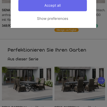
Accept all
SIENA GARDEN
Corido Sessel,
SIENA GARDEN
Messina Ausziehtisch,
anthrazit, Aluminium, 72x61x109 cm,
anthrazit, Aluminium, 200/260x100
Show preferences
inkl. Kissen
cm, ausziehbar
348,90 €
1.199,00 €
UVP 1.499,00 €
-20%
Wenige verfügbar
Perfektionieren Sie Ihren Garten
Aus dieser Serie