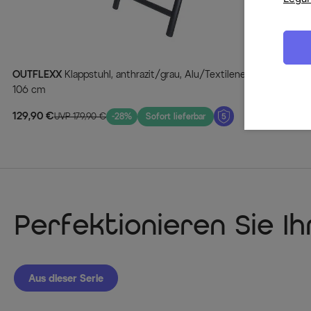
OUTFLEXX
Klappstuhl, anthrazit/grau, Alu/Textilene, 70 x 58 x
106 cm
129,90 €
UVP 179,90 €
-28%
Sofort lieferbar
Perfektionieren Sie I
Aus dieser Serie