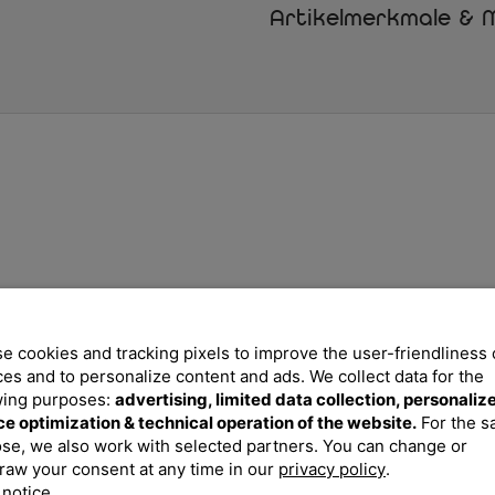
funktionalen und ästhetischen U
Artikelmerkmale & M
Highlight nach Hause und kreier
Die SIENA GARDEN Miros Esstisc
Wohlfühloase.
Ihre Vorteile
Flexibles Design
Der ausziehbare Tisch pas
für spontane Gartenfeste.
Einfache Lagerung
Die klappbaren Sessel lass
Räume.
Langlebige Materialien
Hochwertiges Aluminium u
Nutzung ohne Farbverlust.
e cookies and tracking pixels to improve the user-friendliness 
Wetterfeste Qualität
ces and to personalize content and ads. We collect data for the
Pulverbeschichtet und witt
Elegantes Design
wing purposes:
advertising, limited data collection, personaliz
Die anthrazitfarbene Opti
ce optimization & technical operation of the website.
For the 
persönlichen Stil.
se, we also work with selected partners. You can change or
raw your consent at any time in our
privacy policy
.
Lieferumfang
 notice