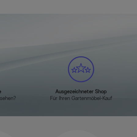
e
Ausgezeichneter Shop
esehen?
Für Ihren Gartenmöbel-Kauf