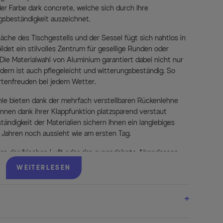
er Farbe dark concrete, welche sich durch Ihre
gsbeständigkeit auszeichnet.
läche des Tischgestells und der Sessel fügt sich nahtlos in
ildet ein stilvolles Zentrum für gesellige Runden oder
ie Materialwahl von Aluminium garantiert dabei nicht nur
ondern ist auch pflegeleicht und witterungsbeständig. So
tenfreuden bei jedem Wetter.
e bieten dank der mehrfach verstellbaren Rückenlehne
önnen dank ihrer Klappfunktion platzsparend verstaut
ndigkeit der Materialien sichern Ihnen ein langlebiges
Jahren noch aussieht wie am ersten Tag.
 an der frischen Luft oder das ausgedehnte Abendessen
N Miros Esstischgruppe ist Ihr perfekter Begleiter. Die
WEITERLESEN
chützt zusätzlich vor Korrosion und Kratzern und die
laubt eine flexible Gestaltung Ihres Gartens.
ischen Features und eleganter Optik ist diese
en, der auf der Suche nach einem qualitativ hochwertigen,