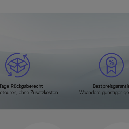
Tage Rückgaberecht
Bestpreisgaranti
etouren, ohne Zusatzkosten
Woanders günstiger g