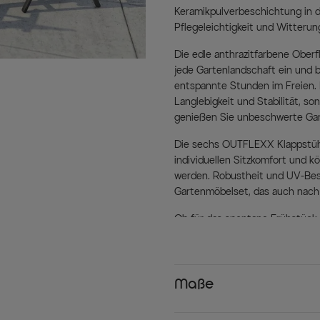
Keramikpulverbeschichtung in d
Pflegeleichtigkeit und Witterun
Die edle anthrazitfarbene Oberf
jede Gartenlandschaft ein und b
entspannte Stunden im Freien. D
Langlebigkeit und Stabilität, s
genießen Sie unbeschwerte Gar
Die sechs OUTFLEXX Klappstühl
individuellen Sitzkomfort und k
werden. Robustheit und UV-Bestä
Gartenmöbelset, das auch nach 
Ob für das spontane Frühstück
unter Sternen – die SIENA GARDE
pulverbeschichtete Oberfläche s
leichte Handhabung der Möbel er
Maße
Mit einer Kombination aus prakt
Esstischgruppe ein Muss für jed