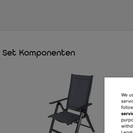
Set Komponenten
We us
servi
follo
servi
purpo
withd
Legal