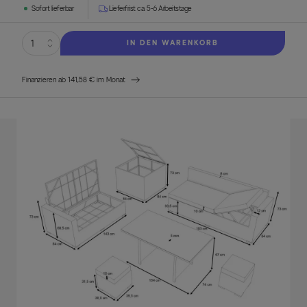
Sofort lieferbar
Lieferfrist ca. 5-6 Arbeitstage
IN DEN WARENKORB
Finanzieren ab 141,58 € im Monat