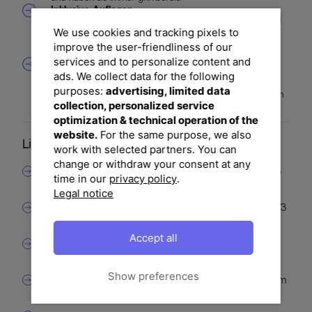
Inklusive Auflagen
Die Delilah Gartenlounge wird mit komfortablen Sitz- und
Rückenkissen geliefert. Die atmungsaktiven und n Polster
We use cookies and tracking pixels to
sorgen für ein angenehmes Sitzgefühl und sind leicht zu
improve the user-friendliness of our
reinigen.
services and to personalize content and
Witterungsbeständig
Das hochwertige Polyrattan-Geflecht und die stabilen
ads. We collect data for the following
Materialien sind besonders witterungsbeständig, sodass
purposes:
advertising, limited data
die Lounge auch bei wechselnden Wetterbedingungen im
collection, personalized service
Freien genutzt werden kann.
optimization & technical operation of the
website.
For the same purpose, we also
Lieferumfang
work with selected partners. You can
change or withdraw your consent at any
1x 3-Sitzer-Sofa mit verstellbarer Rückenlehne, ca. 193
time in our
privacy policy
.
cm x 84 cm x 73 cm
Legal notice
1x 2-Sitzer-Sofa mit Stauraum, ca. 143 cm x 84 cm x 73
cm
Accept all
1x Eckelement mit Stauraum, ca. 84 cm x 84 cm x 73
cm
Show preferences
1x Rattanesstisch mit Sicherheitsglasplatte, ca. 134 cm
x 74 cm x 67 cm