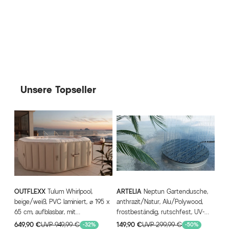
Unsere Topseller
OUTFLEXX
Tulum Whirlpool,
ARTELIA
Neptun Gartendusche,
beige/weiß, PVC laminiert, ⌀ 195 x
anthrazit/Natur, Alu/Polywood,
65 cm, aufblasbar, mit
frostbeständig, rutschfest, UV-
Massagedüsen, integriertes
Beständig
649,90 €
UVP 949,99 €
149,90 €
UVP 299,99 €
-32%
-50%