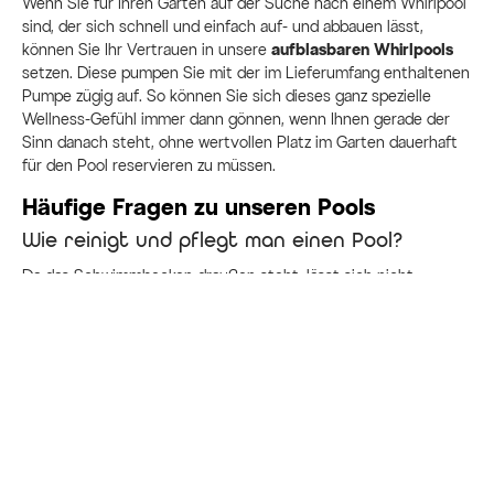
Wenn Sie für Ihren Garten auf der Suche nach einem Whirlpool
sind, der sich schnell und einfach auf- und abbauen lässt,
können Sie Ihr Vertrauen in unsere
aufblasbaren Whirlpools
setzen. Diese pumpen Sie mit der im Lieferumfang enthaltenen
Pumpe zügig auf. So können Sie sich dieses ganz spezielle
Wellness-Gefühl immer dann gönnen, wenn Ihnen gerade der
Sinn danach steht, ohne wertvollen Platz im Garten dauerhaft
für den Pool reservieren zu müssen.
Häufige Fragen zu unseren Pools
Wie reinigt und pflegt man einen Pool?
Da das Schwimmbecken draußen steht, lässt sich nicht
verhindern, dass Laub, Insekten und andere Verunreinigungen
in das Becken gelangen. Mit einem
Netz
fischt man den Unrat
schnell heraus. Dies sollte recht häufig erfolgen, um das
Wasser sauber zu halten.
Regelmäßig sollte man auch den
Filter der Umwälzpumpe
wechseln. Je nach Nutzung des Pools erfolgt dies in
bestimmten Abständen, aber spätestens nach vier Wochen.
Am besten überprüft man auch alle zwei bis drei Tage den
pH-