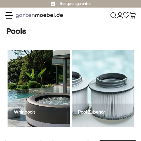
Bestpreisgarantie
Pools
Whirlpools
Pool Zubehör