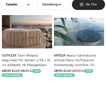
Darstellung:
Alle Filter
OUTFLEXX
Tulum Whirlpool,
ARTELIA
Neptun Gartendusche,
beige/weiß, PVC laminiert, ⌀ 195 x 65
anthrazit/Natur, Alu/Polywood,
cm, aufblasbar, mit Massagedüsen,
frostbeständig, rutschfest, UV-
integriertes Ablassventil, UV-beständig
Beständig
649,90 €
UVP 949,99 €
149,90 €
UVP 299,99 €
-32%
-50%
Sofort lieferbar
Sofort lieferbar