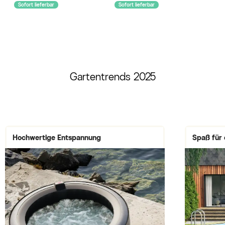
Ablassventil, UV-beständig
Sofort lieferbar
Sofort lieferbar
Gartentrends 2025
Hochwertige Entspannung
Spaß für 