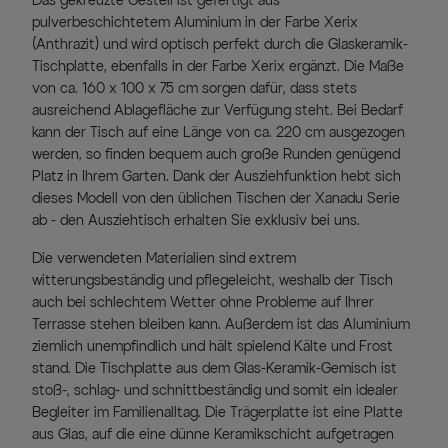
Das gekreuzte Gestell ist gefertigt aus
pulverbeschichtetem Aluminium in der Farbe Xerix
(Anthrazit) und wird optisch perfekt durch die Glaskeramik-
Tischplatte, ebenfalls in der Farbe Xerix ergänzt. Die Maße
von ca. 160 x 100 x 75 cm sorgen dafür, dass stets
ausreichend Ablagefläche zur Verfügung steht. Bei Bedarf
kann der Tisch auf eine Länge von ca. 220 cm ausgezogen
werden, so finden bequem auch große Runden genügend
Platz in Ihrem Garten. Dank der Ausziehfunktion hebt sich
dieses Modell von den üblichen Tischen der Xanadu Serie
ab - den Ausziehtisch erhalten Sie exklusiv bei uns.
Die verwendeten Materialien sind extrem
witterungsbeständig und pflegeleicht, weshalb der Tisch
auch bei schlechtem Wetter ohne Probleme auf Ihrer
Terrasse stehen bleiben kann. Außerdem ist das Aluminium
ziemlich unempfindlich und hält spielend Kälte und Frost
stand. Die Tischplatte aus dem Glas-Keramik-Gemisch ist
stoß-, schlag- und schnittbeständig und somit ein idealer
Begleiter im Familienalltag. Die Trägerplatte ist eine Platte
aus Glas, auf die eine dünne Keramikschicht aufgetragen