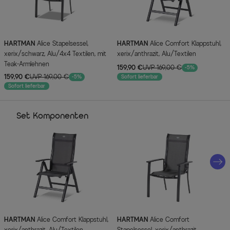
HARTMAN
Alice Stapelsessel,
HARTMAN
Alice Comfort Klappstuhl,
xerix/schwarz, Alu/4x4 Textilen, mit
xerix/anthrazit, Alu/Textilen
Teak-Armlehnen
159,90 €
UVP 169,00 €
-5%
159,90 €
UVP 169,00 €
-5%
Sofort lieferbar
Sofort lieferbar
Set Komponenten
HARTMAN
Alice Comfort Klappstuhl,
HARTMAN
Alice Comfort
xerix/anthrazit, Alu/Textilen
Stapelsessel, xerix/anthrazit,