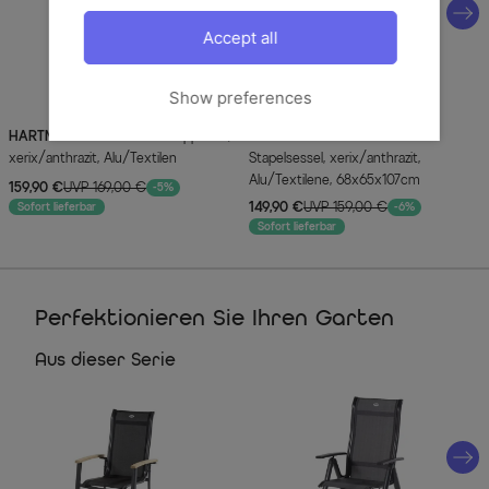
Accept all
Show preferences
HARTMAN
Alice Comfort Klappstuhl,
HARTMAN
Alice Comfort
xerix/anthrazit, Alu/Textilen
Stapelsessel, xerix/anthrazit,
Alu/Textilene, 68x65x107cm
159,90 €
UVP 169,00 €
-5%
149,90 €
UVP 159,00 €
Sofort lieferbar
-6%
Sofort lieferbar
Perfektionieren Sie Ihren Garten
Aus dieser Serie