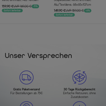
Alu/Textilene, 68x65x107cm
159,90 €
UVP 169,00 €
-5%
149,90 €
UVP 159,00 €
Sofort lieferbar
-6%
Sofort lieferbar
Unser Versprechen
Gratis Paketversand
30 Tage Rückgaberecht
Für Bestellungen ab 75€
Einfache Retouren, ohne
Zusatzkosten