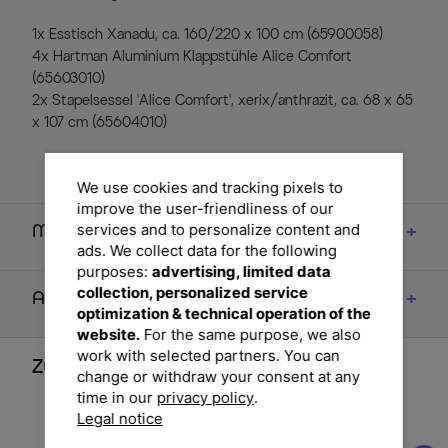
1x Esstisch Xanadu, ca. 160/220 x 100 cm (65900058)
4x Hartman Aluminium Klappstühle Alice Comfort
(65603010)
2x Stapelsessel 'Alice Comfort', xerix/anthrazit, ca. 68 x 65
x 107 cm (65604010)
We use cookies and tracking pixels to
improve the user-friendliness of our
services and to personalize content and
Maße
ads. We collect data for the following
purposes:
advertising, limited data
collection, personalized service
Artikelmerkmale & Materialien
optimization & technical operation of the
website.
For the same purpose, we also
work with selected partners. You can
Zubehör
change or withdraw your consent at any
time in our
privacy policy
.
Legal notice