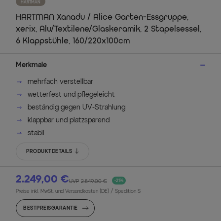
HARTMAN
HARTMAN Xanadu / Alice Garten-Essgruppe,
xerix, Alu/Textilene/Glaskeramik, 2 Stapelsessel,
6 Klappstühle, 160/220x100cm
Merkmale
mehrfach verstellbar
wetterfest und pflegeleicht
beständig gegen UV-Strahlung
klappbar und platzsparend
stabil
PRODUKTDETAILS
2.249,00 €
UVP
2.849,00 €
-21%
Preise inkl. MwSt. und Versandkosten (DE)
/ Spedition S
BESTPREISGARANTIE