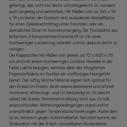
gefertigt, das nicht nur leicht und pflegeleicht ist, sondern
auch langlebig und wetterfest. Mit Maßen von ca. 160 x 95
x 74 cm bietet der Esstisch eine ausladende Abstellfläche
für einen Spielenachmittag unter Freunden oder ein
abendliches Diner im Sonnenuntergang. Die Tischplatte aus
brillantem 2-Komponenten-Kunststoff ist mit einer
hochwertigen Lackierung veredelt und ist dadurch leicht zu
reinigen.
Die Klappstühle mit Maßen von jeweils ca. 72 x 60,5 x 113
cm sind mit einem hochwertigen Outdoor-Gewebe in der
Farbe Lakritz bezogen, welches dank des integrierten
Polyesterfadens im Textilen ein stoffartiges Hautgefühl
bietet. Das luftig, leichte Material eignet sich optimal für
den Einsatz im Freien, da es wasserabweisend und schnell
trocknend, witterungs- und UV-beständig ist. Es bleicht
selbst bei starker Sonneneinstrahlung nicht aus. Es hält
anspruchsvollen Witterungsbedingungen stand und ist
unempfindlich gegen Temperaturschwankungen. Außerdem
ist es resistent gegen Schimmelbefall. Natürlich kommt der
Sitzkomfort mit der 4-fach verstellbaren Rückenlehne