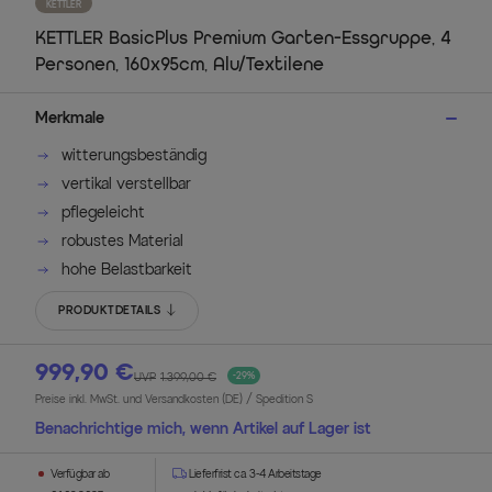
KETTLER
KETTLER BasicPlus Premium Garten-Essgruppe, 4
Personen, 160x95cm, Alu/Textilene
Merkmale
witterungsbeständig
vertikal verstellbar
pflegeleicht
robustes Material
hohe Belastbarkeit
PRODUKTDETAILS
999,90 €
UVP
1.399,00 €
-29%
Preise inkl. MwSt. und Versandkosten (DE)
/ Spedition S
Benachrichtige mich, wenn Artikel auf Lager ist
Verfügbar ab
Lieferfrist ca. 3-4 Arbeitstage