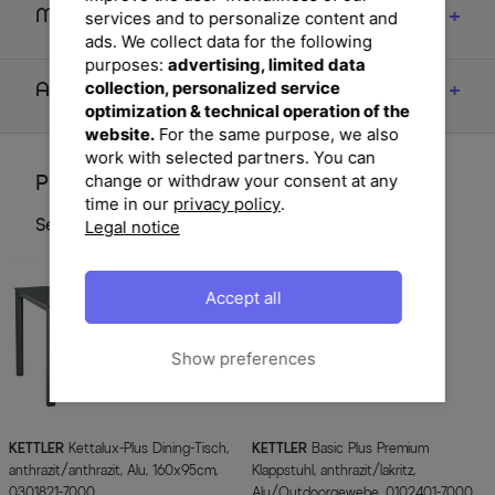
Maße
services and to personalize content and
ads. We collect data for the following
purposes:
advertising, limited data
collection, personalized service
Artikelmerkmale & Materialien
optimization & technical operation of the
website.
For the same purpose, we also
work with selected partners. You can
change or withdraw your consent at any
Perfektionieren Sie Ihren Garten
time in our
privacy policy
.
Legal notice
Set Komponenten
Accept all
Show preferences
KETTLER
Kettalux-Plus Dining-Tisch,
KETTLER
Basic Plus Premium
anthrazit/anthrazit, Alu, 160x95cm,
Klappstuhl, anthrazit/lakritz,
0301821-7000
Alu/Outdoorgewebe, 0102401-7000