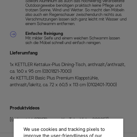
Sowohl Aluminium als auch das hochwertig verarbeitete
Outdoorgewebe benötigen praktisch keine Pflege und
trotzen Sonne, Wind und Wetter. So macht den Möbeln
also auch ein Regenschauer zwischendurch nichts aus.
Verschmutzungen lassen sich ganz leicht mit Wasser und
einem Schwamm entfernen.
Einfache Reinigung
Mit milder Seife und einem weichen Schwamm lassen
sich die Möbel schnell und einfach reinigen.
Lieferumfang
1x KETTLER Kettalux-Plus Dining-Tisch, anthrazit/anthrazit,
ca. 160 x 95 cm (0301821-7000)
4x KETTLER Basic Plus Premium Klappstühle,
anthrazit/lakritz, ca. 72 x 60,5 x 113 cm (0102401-7000)
Produktvideos
[{snippet id=270179 name=YouTube Video 30905}]
We use cookies and tracking pixels to
improve the user-friendliness of our