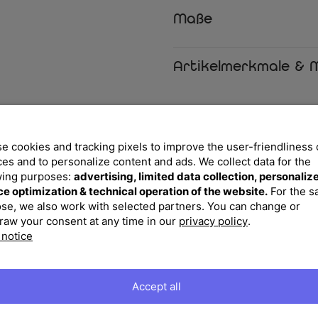
Maße
Bestellen Sie jetzt die Artikel
Oase der Entspannung und des 
nicht entgehen, Qualität und St
Artikelmerkmale & M
Ihre Vorteile
✔
Robust & Elegant
Hochwertige Alu/Sprayston
e cookies and tracking pixels to improve the user-friendliness 
✔
Komfortable Stapelsess
Platzsparend und komforta
ces and to personalize content and ads. We collect data for the
wing purposes:
advertising, limited data collection, personaliz
✔
Pflegeleichtes Material
Einfache Reinigung und W
ce optimization & technical operation of the website.
For the 
Aufwand.
se, we also work with selected partners. You can change or
✔
Modernes Anthrazit-Fini
raw your consent at any time in our
privacy policy
.
Fügt sich elegant in jede 
Dekorationsmöglichkeiten.
 notice
✔
Wetterfest & UV-bestän
Ideal für den ganzjährigen
Accept all
Lieferumfang