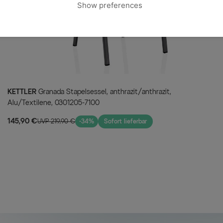
Show preferences
1x OUTFLEXX Esstisch, anth
6x KETTLER Granada Stapels
KETTLER
Granada Stapelsessel, anthrazit/anthrazit,
Alu/Textilene, 0301205-7100
145,90 €
UVP 219,90 €
-34%
Sofort lieferbar