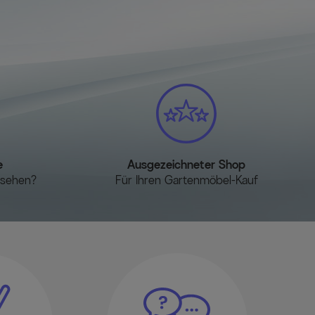
e
Ausgezeichneter Shop
esehen?
Für Ihren Gartenmöbel-Kauf