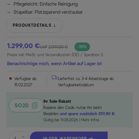
Pflegeleicht: Einfache Reinigung
Stapelbar: Platzsparend verstaubar
PRODUKTDETAILS
1.299,00 €
-38%
UVP
2.099,00 €
Preise inkl. MwSt. und Versandkosten (DE)
/ Spedition S
Benachrichtige mich, wenn Artikel auf Lager ist
Verfügbar ab
Lieferfrist ca. 3-4 Arbeitstage ab
15.02.2027
Verfügbarkeitsdatum
Ihr Sale-Rabatt
SO20
Kopiere den Code, nutze ihn beim
Bezahlen
und spare zusätzlich 259,80 €
Gültig bis 11.08.2026
Mehr Infos
IN DEN WARENKORB