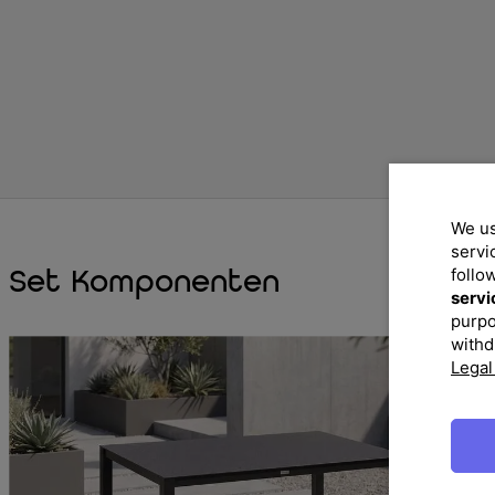
We us
servi
follo
Set Komponenten
servi
purpo
withd
Legal