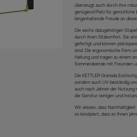
überzeugt auch durch ihre robu
genügend Platz für gemütliche E
langanhaltende Freude an dies
Die sechs dazugehörigen Stapel
durch ihren Sitzkomfort. Sie s
gefertigt und können platzspar
sind. Die ergonomische Form un
Haltung und tragen zu einem an
Sommerabende mit Freunden un
Die KETTLER Granada Esstischgar
sondern auch UV-beständig und 
auch nach Jahren der Nutzung 
die Garnitur reinigen und instan
Wir wissen, dass Nachhaltigkeit
so konzipiert, dass es Ihnen jah
Umwelt schont. Setzen Sie ein 
gestalten Sie Ihren Außenberei
Harmonie stehen.