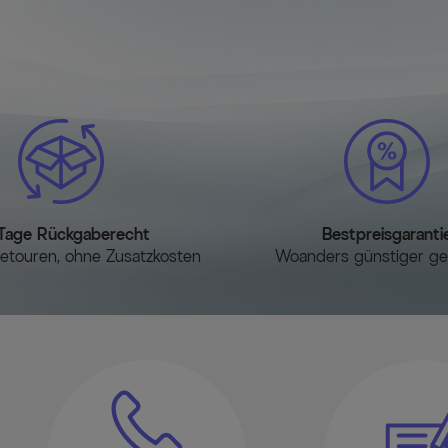
Tage Rückgaberecht
Bestpreisgaranti
etouren, ohne Zusatzkosten
Woanders günstiger g