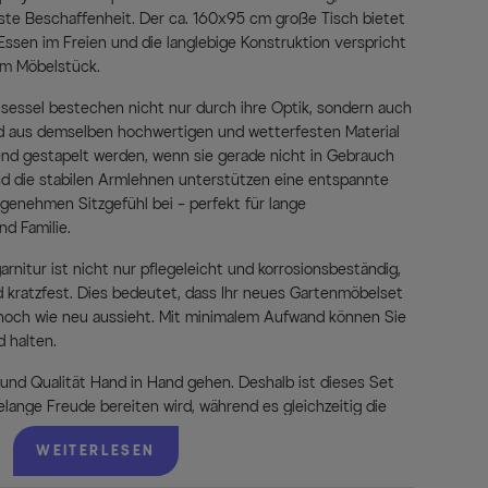
ste Beschaffenheit. Der ca. 160x95 cm große Tisch bietet
ssen im Freien und die langlebige Konstruktion verspricht
em Möbelstück.
sessel bestechen nicht nur durch ihre Optik, sondern auch
ind aus demselben hochwertigen und wetterfesten Material
end gestapelt werden, wenn sie gerade nicht in Gebrauch
d die stabilen Armlehnen unterstützen eine entspannte
genehmen Sitzgefühl bei – perfekt für lange
d Familie.
nitur ist nicht nur pflegeleicht und korrosionsbeständig,
kratzfest. Dies bedeutet, dass Ihr neues Gartenmöbelset
noch wie neu aussieht. Mit minimalem Aufwand können Sie
d halten.
 und Qualität Hand in Hand gehen. Deshalb ist dieses Set
relange Freude bereiten wird, während es gleichzeitig die
Zeichen mit der KETTLER Granada Esstischgarnitur und
WEITERLESEN
ch zu einem Ort, an dem Design und Natur in perfekter