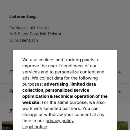
Lieferumfang:
4x Sessel inkl. Polster
1x 3-Sitzer Bank inkl. Polster
1x Ausziehtisch
We use cookies and tracking pixels to
improve the user-friendliness of our
services and to personalize content and
Maße
ads. We collect data for the following
purposes:
advertising, limited data
collection, personalized service
Artikelmerkmale & Materialien
optimization & technical operation of the
website.
For the same purpose, we also
work with selected partners. You can
Zubehör
change or withdraw your consent at any
time in our
privacy policy
.
Legal notice