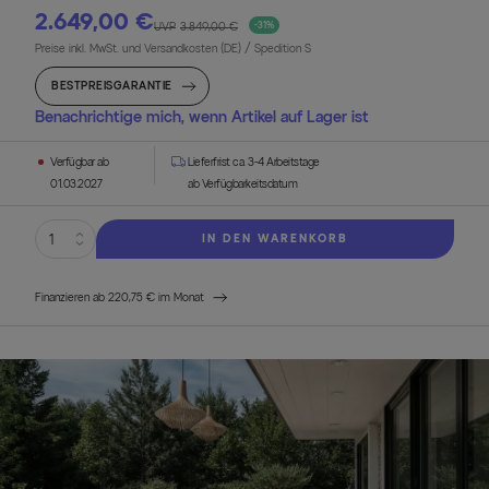
2.649,00 €
UVP
3.849,00 €
-31%
Preise inkl. MwSt. und Versandkosten (DE)
/ Spedition S
BESTPREISGARANTIE
Benachrichtige mich, wenn Artikel auf Lager ist
Verfügbar ab
Lieferfrist ca. 3-4 Arbeitstage
01.03.2027
ab Verfügbarkeitsdatum
IN DEN WARENKORB
Finanzieren ab 220,75 € im Monat