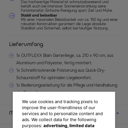
Das hochwertige Material ist schmutzabweisend und
behält auch bei intensiver Sonneneinstrahlung seine
Farbintensität. Einfache Reinigung spart Zeit und Mühe.
Stabil und belastbar
Mit einer maximalen Belastbarkeit von ca. 150 kg und einer
robusten Konstruktion garantiert die Liege absolute
Stabilität und Sicherheit, selbst bei häufiger Nutzung.
Lieferumfang
1x OUTFLEXX Blain Gartenliege, ca. 210 x 90 cm, aus
Aluminium und Polyester, fertig montiert.
1x Schnelltrocknende Polsterung aus Quick-Dry-
Schaumstoff für optimalen Liegekomfort.
1x Bedienungsanleitung für die Pflege und Handhabung
der Gartenliege.
We use cookies and tracking pixels to
improve the user-friendliness of our
Maße
services and to personalize content and
ads. We collect data for the following
purposes:
advertising, limited data