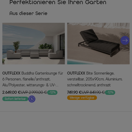
Perfektionieren Sie Ihren Garten
Aus dieser Serie
OUTFLEXX
Buddha Gartenlounge für
OUTFLEXX
Bite Sonnenliege,
6 Personen, flanelle/anthrazit,
verstellbar, 205x90cm, Aluminium,
Alu/Polyester, witterungs- & UV-
schnelltrocknend, anthrazit
beständig
2.649,00 €
UVP 2.999,00 €
749,90 €
UVP 849,90 €
-12%
-12%
Wenige verfügbar
Sofort lieferbar