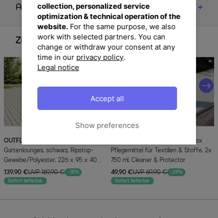
collection, personalized service
Artikelmerkmale & Materialien
optimization & technical operation of the
website.
For the same purpose, we also
work with selected partners. You can
Zubehör
change or withdraw your consent at any
time in our
privacy policy
.
Legal notice
Accept all
Show preferences
OUTFLEXX
Abdeckhaube für
ELEMENTA
Fabrics KITS 3-in-1 Box
Gartenlounges, schwarz, Ripstop-
Pflegemittel für Textilien & Stoffe, 2x
Gewebe/Polyester, 226 x 95 x 40
750 ml, Cleaner & Protector
cm, wasserabweisend, UV-Schutz
139,90 €
UVP 169,90 €
49,90 €
UVP 69,90 €
-18%
-29%
Sofort lieferbar
Sofort lieferbar