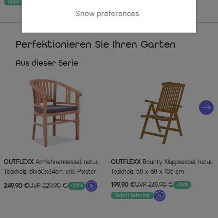
Sofort lieferbar
Show preferences
Perfektionieren Sie Ihren Garten
Aus dieser Serie
OUTFLEXX
Armlehnensessel, natur,
OUTFLEXX
Bounty Klappsessel, natur,
Teakholz, 61x60x84cm, inkl. Polster
Teakholz, 58 x 68 x 105 cm
199,90 €
UVP 269,90 €
-26%
249,90 €
UVP 329,90 €
-24%
Sofort lieferbar