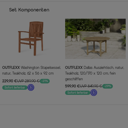
Set Komponenten
OUTFLEXX
Washington Stapelsessel,
OUTFLEXX
Dallas Ausziehtisch, natur,
natur, Teakholz, 62 x 56 x 92 cm
Teakholz, 120/170 x 120 cm, fein
geschliffen
229,90 €
UVP 289,90 €
-21%
599,90 €
UVP 849,90 €
-29%
Sofort lieferbar
Sofort lieferbar