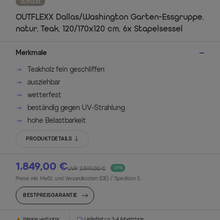
OUTFLEXX
OUTFLEXX Dallas/Washington Garten-Essgruppe,
natur, Teak, 120/170x120 cm, 6x Stapelsessel
Merkmale
Teakholz fein geschliffen
ausziehbar
wetterfest
beständig gegen UV-Strahlung
hohe Belastbarkeit
PRODUKTDETAILS
1.849,00 €
UVP
2.599,00 €
-29%
Preise inkl. MwSt. und Versandkosten (DE)
/ Spedition S
BESTPREISGARANTIE
Wenige verfügbar
Lieferfrist ca. 3-4 Arbeitstage