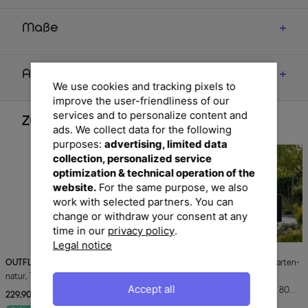
Maße
Artikelmerkmale & Materialien
We use cookies and tracking pixels to
improve the user-friendliness of our
services and to personalize content and
Zubehör
ads. We collect data for the following
purposes:
advertising, limited data
collection, personalized service
optimization & technical operation of the
website.
For the same purpose, we also
work with selected partners. You can
change or withdraw your consent at any
time in our
privacy policy
.
Legal notice
OUTFLEXX
Washington Stapelsessel,
OUTFLEXX
Abdeckhaube für Garten-
natur, Teakholz, 62 x 56 x 92 cm
Essgruppen, schwarz, Ripstop-
Accept all
Gewebe/Polyester, 270 x 170 x 80
229,90 €
UVP 289,90 €
-21%
cm, wasserabweisend, UV-Schutz
199,90 €
UVP 289,90 €
-31%