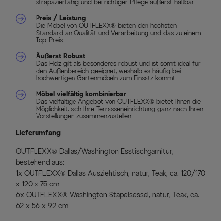
strapazierfähig und bei richtiger Pflege äußerst haltbar.
Preis / Leistung
Die Möbel von OUTFLEXX® bieten den höchsten
Standard an Qualität und Verarbeitung und das zu einem
Top-Preis.
Äußerst Robust
Das Holz gilt als besonderes robust und ist somit ideal für
den Außenbereich geeignet, weshalb es häufig bei
hochwertigen Gartenmöbeln zum Einsatz kommt.
Möbel vielfältig kombinierbar
Das vielfältige Angebot von OUTFLEXX® bietet Ihnen die
Möglichkeit, sich Ihre Terrasseneinrichtung ganz nach Ihren
Vorstellungen zusammenzustellen.
Lieferumfang
OUTFLEXX® Dallas/Washington Esstischgarnitur,
bestehend aus:
1x OUTFLEXX® Dallas Ausziehtisch, natur, Teak, ca. 120/170
x 120 x 75 cm
6x OUTFLEXX® Washington Stapelsessel, natur, Teak, ca.
62 x 56 x 92 cm