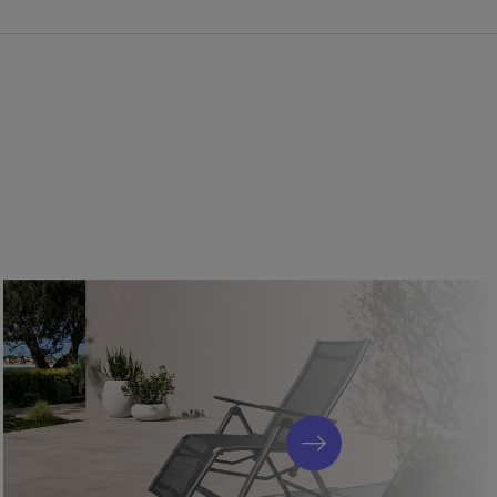
hanismus dieses Tisches sorgt dafür, dass er problemlos von
 cm auf ca. 280 cm vergrößert werden kann.
ischplatte aus Sicherheitsglas mit Spraystone Finish ist
 zeitlos schön zugleich!
 bieten den höchsten Standard an Qualität und Verarbeitung
s.
d Rückenlehne verwendete Textilenegewebe bietet neben einer
ändigkeit auch luftdurchlässige Eigenschaften. Dadurch sitzt es
rtabel auf diesen Sesseln – auch ohne Polsterauflage.
d pflegeleicht
OUTFLEXX® werden nur hochwertige Materialien verwendet, die
berzeugen und dem hohen Qualitätsstandard entsprechen. Durch
d die Möbel besonders strapazierfähig und bei richtiger Pflege
 stapelbar
abilen Bauweise können die Sessel mit bis zu ca. 130 kg belastet
sich die Sessel stapeln und platzsparend verstauen.
ügt über Kunststoffkappen an den Füßen und schützt so Ihren
ern.