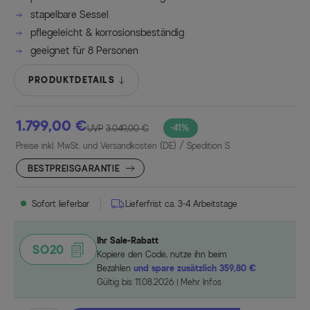
stapelbare Sessel
pflegeleicht & korrosionsbeständig
geeignet für 8 Personen
PRODUKTDETAILS
1.799,00 €
-41%
UVP
3.049,00 €
Preise inkl. MwSt. und Versandkosten (DE)
/ Spedition S
BESTPREISGARANTIE
Sofort lieferbar
Lieferfrist ca. 3-4 Arbeitstage
Ihr Sale-Rabatt
SO20
Kopiere den Code, nutze ihn beim
Bezahlen
und spare zusätzlich 359,80 €
Gültig bis 11.08.2026
Mehr Infos