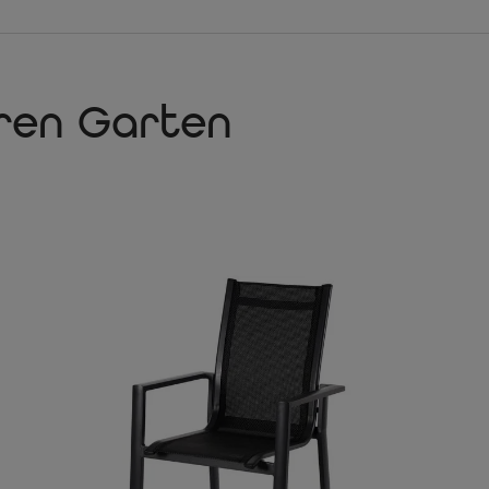
Der besondere Ausziehmec
einer Person von ca. 180
Unwiderstehlich
Die witterungsbeständige T
besonders pflegeleicht und
hren Garten
Preis / Leistung
Die Möbel von OUTFLEXX®
und das zu einem Top-Prei
Hoher Sitzkomfort
Das für die Sitzfläche un
sehr hohen Witterungsbest
sich ganz besonders komfo
Witterungsbeständig un
Für die Gartenmöbel von 
durch ihre Haltbarkeit ü
diesen hohen Standard sin
äußerst haltbar.
Hohe Belastbarkeit und
Aufgrund der besonders st
werden. Bei Bedarf lassen 
Bodenschoner
Die Esstischgarnitur verf
Terrassenboden vor Kratz