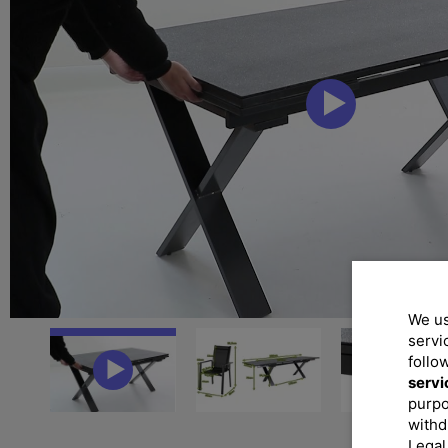
We us
servi
follo
servi
purpo
withd
Legal