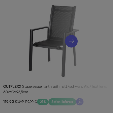
isammensein zu etwas Besonderem.
tbarkeit der erstklassigen Materialien. Sie machen Ihre
icht, sondern auch witterungsbeständig und sie trotzen so
minium-Gestelle in der Trendfarbe “anthrazit matt” sind
 gefeit und ihre Pulverbeschichtung verleiht ihnen zudem
eit. Die Tischplatte mit Spraystone Beschichtung hält
. Die Bespannung der Sessel (Textilene) besteht aus 100 %
ändig, reißfest und verliert nie ihre Form. Das Material
eshalb auch Regenschauer Ihr Gartenvergnügen nur kurz
 lassen sich auch oberflächliche Verschmutzungen direkt
r Zeit für Entspannung. Zusätzliche Fußkappen vermeiden
asse und bieten zugleich Schutz für Ihre Möbel. Dank der
 über viele Jahre Freude an diesem Set haben.
besonders für anspruchsvolle Gartenfreunde.
OUTFLEXX
Stapelsessel, anthrazit matt/schwarz, Alu/Textilene,
60x69x93,5cm
119,90 €
UVP 159,90 €
-25%
Sofort lieferbar
adenauszug