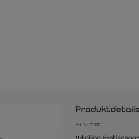
Produktdetail
Art.-Nr. 22137
9-teilige Esstischg