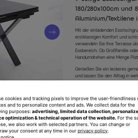
180/280x100cm und 8
Aluminium/Textilene 
Mit der einladenden Esstischg
erstklassigen Komfort und schic
verwandeln Sie Ihre Terrasse 
Essbereich. Ob Großfamilie ode
Handumdrehen eine Menge Plat
Genießen Sie ein leckeres geme
und lassen Sie den Alltag in we
dazu harmonierenden Stapelsess
auch im Haus perfekt ein. Die Se
Gestell kommt korrosionsbestän
e cookies and tracking pixels to improve the user-friendliness 
Armlehnen sorgen für zusätzli
ces and to personalize content and ads. We collect data for the
und Sitzflächen mit Textilene i
wing purposes:
advertising, limited data collection, personaliz
herrliches Sitzgefühl, das Sie a
ce optimization & technical operation of the website.
For the 
Gesamtmaße liegen jeweils bei c
se, we also work with selected partners. You can change or
46,5 cm sitzen Sie stets beque
raw your consent at any time in our
privacy policy
.
von ca. 3,2 kg ist jeder Sessel 
 notice