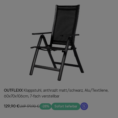
Hier wird jedes gemütliche Be
Überzeugen Sie sich von der Hal
neuen Möbel nicht nur pflegele
Sonne, Wind und Wasser. Die Alu
gegen jegliche Umwelteinflüsse
Stoß-, Schlag- und Kratzfestigk
spielend Kälte und Frost stand
Polyester, ist besonders UV-best
trocknet zudem sehr schnell, w
unterbrechen. Mit etwas Wasser
entfernen, so bleibt Ihnen meh
unschöne Kratzer auf Ihrer Terr
einmaligen Qualität werden Sie
Die perfekte Esstischgruppe – 
OUTFLEXX
Klappstuhl, anthrazit matt/schwarz, Alu/Textilene,
60x70x106cm, 7-fach verstellbar
Ihre Vorteile
129,90 €
UVP 179,90 €
-28%
Sofort lieferbar
Automatischer Schubl