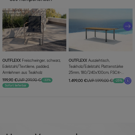
OUTFLEXX
Freischwinger, schwarz,
OUTFLEXX
Ausziehtisch,
Edelstahl/Textilene, padded,
Teakholz/Edelstahl, Plattenstärke
Armlehnen aus Teakholz
25mm, 180/240x100cm, FSC®-
zertifiziertes Produkt
199,90 €
UVP 299,90 €
-33%
1.499,00 €
UVP 1.999,00 €
-25%
Sofort lieferbar