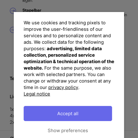
legen.
Stapelbar
Dank ihrer besonderen Form lassen sich die Stühle stapeln
und damit platzsparend verstauen.
We use cookies and tracking pixels to
improve the user-friendliness of our
Hoher Sitzkomfort
Das für die Sitzfläche und Rückenlehne verwendete
services and to personalize content and
Textilengewebe aus 75% Polyvinylchlorid und 25%
ads. We collect data for the following
Polyester bietet neben einer sehr hohen
purposes:
advertising, limited data
Witterungsbeständigkeit auch luftdurchlässige
Eigenschaften. Dadurch sitzt es sich ganz besonders
collection, personalized service
komfortabel auf diesen Stühlen - auch ohne
optimization & technical operation of the
Polsterauflage.
website.
For the same purpose, we also
work with selected partners. You can
Textil Material:
75% Polyvinylchlorid, 25% Polyester
change or withdraw your consent at any
time in our
privacy policy
.
Legal notice
Lieferumfang:
1x Ausziehtisch ca. 180/240 x 100 cm
Accept all
4x Stapelsessel padded schwarz
2x Klappstühle schwarz
Show preferences