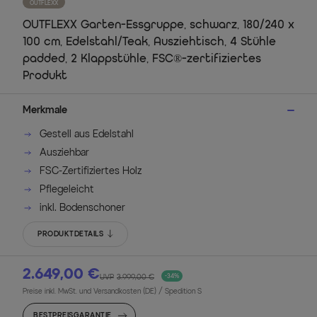
OUTFLEXX
OUTFLEXX Garten-Essgruppe, schwarz, 180/240 x
100 cm, Edelstahl/Teak, Ausziehtisch, 4 Stühle
padded, 2 Klappstühle, FSC®-zertifiziertes
Produkt
Merkmale
Gestell aus Edelstahl
Ausziehbar
FSC-Zertifiziertes Holz
Pflegeleicht
inkl. Bodenschoner
PRODUKTDETAILS
2.649,00 €
UVP
3.999,00 €
-34%
Preise inkl. MwSt. und Versandkosten (DE)
/ Spedition S
BESTPREISGARANTIE