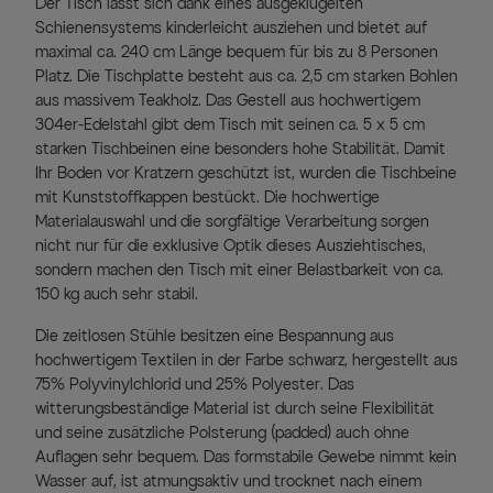
Der Tisch lässt sich dank eines ausgeklügelten
Schienensystems kinderleicht ausziehen und bietet auf
maximal ca. 240 cm Länge bequem für bis zu 8 Personen
Platz. Die Tischplatte besteht aus ca. 2,5 cm starken Bohlen
aus massivem Teakholz. Das Gestell aus hochwertigem
304er-Edelstahl gibt dem Tisch mit seinen ca. 5 x 5 cm
starken Tischbeinen eine besonders hohe Stabilität. Damit
Ihr Boden vor Kratzern geschützt ist, wurden die Tischbeine
mit Kunststoffkappen bestückt. Die hochwertige
Materialauswahl und die sorgfältige Verarbeitung sorgen
nicht nur für die exklusive Optik dieses Ausziehtisches,
sondern machen den Tisch mit einer Belastbarkeit von ca.
150 kg auch sehr stabil.
Die zeitlosen Stühle besitzen eine Bespannung aus
hochwertigem Textilen in der Farbe schwarz, hergestellt aus
75% Polyvinylchlorid und 25% Polyester. Das
witterungsbeständige Material ist durch seine Flexibilität
und seine zusätzliche Polsterung (padded) auch ohne
Auflagen sehr bequem. Das formstabile Gewebe nimmt kein
Wasser auf, ist atmungsaktiv und trocknet nach einem