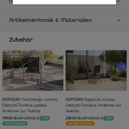
Maße
Artikelmerkmale & Materialien
Zubehör
OUTFLEXX
Freischwinger, schwarz,
OUTFLEXX
Klappstuhl, schwarz,
Edelstahl/Textilene, padded,
Edelstahl/Textilene, Armlehnen aus
Armlehnen aus Teakholz
Teakholz
199,90 €
UVP 299,90 €
249,90 €
UVP 399,90 €
-33%
-38%
Sofort lieferbar
Wenige verfügbar