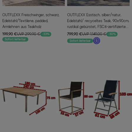
OUTFLEXX Freischwinger, schwarz,
OUTFLEXX Esstisch, silber/natur,
Edelstahl/Textilene, padded,
Edelstahl/ recyceltes Teak, 90x90cm,
Armlehnen aus Teakholz
rustikal gebürstet, FSC®-zertifiziertes
Produkt
199,90 €
UVP 299,90 €
799,90 €
UVP 1.149,00 €
-33%
-30%
Sofort lieferbar
Sofort lieferbar