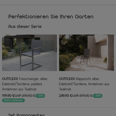
Perfektionieren Sie Ihren Garten
Aus dieser Serie
OUTFLEXX
Freischwinger, silber,
OUTFLEXX
Klappstuhl, silber,
Edelstahl/Textilene, padded,
Edelstahl/Textilene, Armlehnen aus
Armlehnen aus Teakholz
Teakholz
199,90 €
UVP 299,90 €
249,90 €
UVP 399,90 €
-33%
-38%
Sofort lieferbar
Set Komponenten