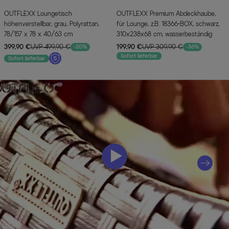
OUTFLEXX Loungetisch
OUTFLEXX Premium Abdeckhaube,
höhenverstellbar, grau, Polyrattan,
für Lounge, z.B. 18366-BOX, schwarz,
78/157 x 78 x 40/63 cm
310x238x68 cm, wasserbeständig
399,90 €
UVP 499,90 €
199,90 €
UVP 309,90 €
-20%
-36%
Sofort lieferbar
Sofort lieferbar