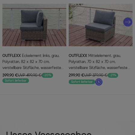
OUTFLEXX
Eckelement links, grau,
OUTFLEXX
Mittelelement, grau,
Polyrattan, 82 x 82 x 70 cm,
Polyrattan, 70 x 82 x 70 cm,
verstellbare Sitzfläche, wasserfeste
verstellbare Sitzfläche, wasserfeste
Kissenbox
Kissenbox
399,90 €
UVP 499,90 €
299,90 €
UVP 379,90 €
-20%
-21%
Sofort lieferbar
Sofort lieferbar