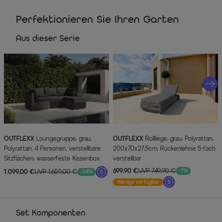
Perfektionieren Sie Ihren Garten
Aus dieser Serie
OUTFLEXX
Loungegruppe, grau,
OUTFLEXX
Rollliege, grau, Polyrattan,
Polyrattan, 4 Personen, verstellbare
200x70x27,5cm, Rückenlehne 5-fach
Sitzflächen, wasserfeste Kissenbox
verstellbar
699,90 €
UVP 749,90 €
-7%
1.099,00 €
UVP 1.659,00 €
-34%
Wenige verfügbar
Set Komponenten