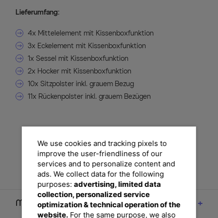
Lieferumfang:
4x Mittelelement mit Kissenboxfunktion
3x Eckelement mit Kissenboxfunktion
1x Sessel mit Kissenboxfunktion
2x Hocker mit Kissenboxfunktion
10x Sitzpolster inkl. grauem Bezug
11x Rückenpolster inkl. grauem Bezügen
We use cookies and tracking pixels to
improve the user-friendliness of our
services and to personalize content and
ads. We collect data for the following
purposes:
advertising, limited data
collection, personalized service
Maße
optimization & technical operation of the
website.
For the same purpose, we also