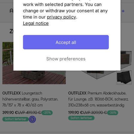
work with selected partners. You can
change or withdraw your consent at any
Artikelmerkmale & Materialien
time in our
privacy policy
.
Legal notice
Zubehör
Accept all
Show preferences
OUTFLEXX
Loungetisch
OUTFLEXX
Premium Abdeckhaube,
höhenverstellbar, grau, Polyrattan,
für Lounge, z.B. 18366-BOX, schwarz,
78/157 x 78 x 40/63 cm
310x238x68 cm, wasserbeständig
399,90 €
UVP 499,90 €
199,90 €
UVP 309,90 €
-20%
-36%
Sofort lieferbar
Sofort lieferbar