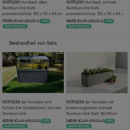
OUTFLEXX
Hochbeet, silber,
OUTFLEXX
Hochbeet, anthrazit,
Aluminium-Zink-Stahl,
Aluminium-Zink-Stahl,
pulverbeschichtet, 180 x 90 x 84 cm
pulverbeschichtet, 120 x 90 x 84 cm,
durch Zubehör erweiterbar
179,90 €
UVP 289,90 €
169,90 €
UVP 239,90 €
-38%
-29%
Sofort lieferbar
Sofort lieferbar
Bestandteil von Sets
OUTFLEXX
Set Hochbeet und
OUTFLEXX
Set Hochbeet mit
Aufsatz (mit Schiebetüren), anthrazit,
Erweiterungsmodul, anthrazit,
Aluminium-Zink-
Aluminium-Zink-Stahl, 180+80cm
Stahl/Alu/Polycarbonat, 180 cm,
429,90 €
UVP 699,90 €
249,90 €
UVP 399,90 €
-39%
-38%
pulverbeschichtet
Sofort lieferbar
Sofort lieferbar