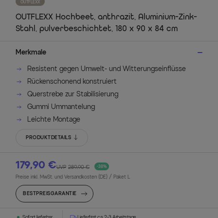
OUTFLEXX
OUTFLEXX Hochbeet, anthrazit, Aluminium-Zink-
Stahl, pulverbeschichtet, 180 x 90 x 84 cm
Merkmale
Resistent gegen Umwelt- und Witterungseinflüsse
Rückenschonend konstruiert
Querstrebe zur Stabilisierung
Gummi Ummantelung
Leichte Montage
PRODUKTDETAILS
179,90 €
UVP
289,90 €
-38%
Preise inkl. MwSt. und Versandkosten (DE)
/ Paket L
BESTPREISGARANTIE
Sofort lieferbar
Lieferfrist ca. 2-3 Arbeitstage