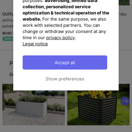
purposes:
advertising, limited data
collection, personalized service
optimization & technical operation of the
OUTFLEXX
Hochbeetverlängerung,
OUTFLEXX
Pflanzvlies, schwarz, Vlies
website.
For the same purpose, we also
anthrazit, Aluminium-Zink-Stahl,
200g/m², 180x90x100cm, für
work with selected partners. You can
pulverbeschichtet, 80x90x84 cm
Hochbeet mit 180cm
change or withdraw your consent at any
89,90 €
UVP 119,90 €
39,90 €
UVP 49,90 €
-25%
-20%
time in our
privacy policy
.
Sofort lieferbar
Sofort lieferbar
Legal notice
Accept all
Perfektionieren Sie Ihren Garten
Aus dieser Serie
Show preferences