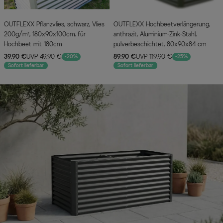
OUTFLEXX Pflanzvlies, schwarz, Vlies
OUTFLEXX Hochbeetverlängerung,
200g/m², 180x90x100cm, für
anthrazit, Aluminium-Zink-Stahl,
Hochbeet mit 180cm
pulverbeschichtet, 80x90x84 cm
39,90 €
UVP 49,90 €
89,90 €
UVP 119,90 €
-20%
-25%
Sofort lieferbar
Sofort lieferbar