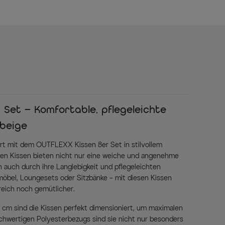
s
 Set – Komfortable, pflegeleichte
/beige
rt mit dem OUTFLEXX Kissen 8er Set in stilvollem
gen Kissen bieten nicht nur eine weiche und angenehme
 auch durch ihre Langlebigkeit und pflegeleichten
möbel, Loungesets oder Sitzbänke – mit diesen Kissen
reich noch gemütlicher.
5 cm sind die Kissen perfekt dimensioniert, um maximalen
chwertigen Polyesterbezugs sind sie nicht nur besonders