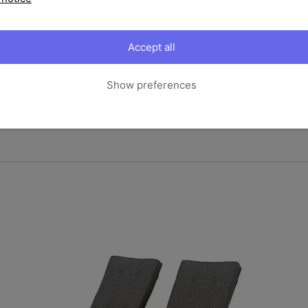
Rüsten Sie Ihre Gartenmöbel m
noch mehr Komfort in Ihrem Out
Zügen genießen!
Accept all
Ihre Vorteile
Show preferences
Komfortabler Sitzkomfor
Das OUTFLEXX Kissen 8er S
Loungemöbeln oder Sitzbä
45 x 45 cm bietet es höch
Pflegeleichte Materialie
Die hochwertigen Polyeste
reinigen, sind schnelltro
bleibt Ihr Outdoor-Bereich
Vielseitig einsetzbar
Ob im Garten, auf der Terr
einsetzbar und verleiht je
Farbe harmoniert mit nahe
Wetterbeständig und la
Die robusten Materialien 
Beanspruchung. Sie sind a
im Außenbereich konzipier
Praktisches 8er Set
Mit diesem Set erhalten Si
Sitzgruppe oder als zusät
und genießen besten Sitzk