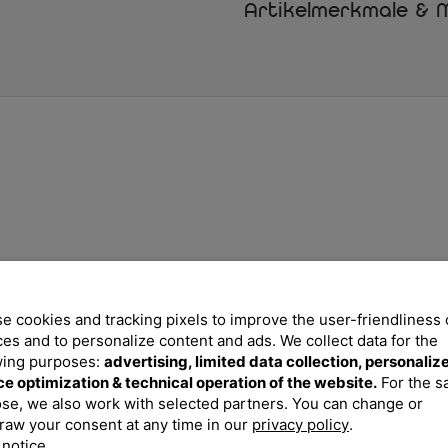
Das dezente desert/beige passt 
Artikelmerkmale & M
elegante Optik.
Perfekt für Outdoor und Indoo
Diese Kissen sind nicht nur fü
Innenbereich hervorragend. Egal
zusätzliche Polsterung für Essz
Akzente.
Eigenschaften auf einen Blick:
Set aus 8 hochwertigen Kis
Maße: ca. 45 x 45 cm
Material: Pflegeleichtes, st
e cookies and tracking pixels to improve the user-friendliness 
Farbe: desert/beige – zeitl
ces and to personalize content and ads. We collect data for the
Waschbare Bezüge für einf
wing purposes:
advertising, limited data collection, personaliz
ce optimization & technical operation of the website.
For the 
Atmungsaktiv und schnellt
se, we also work with selected partners. You can change or
Ideal für Gartenmöbel, Lou
raw your consent at any time in our
privacy policy
.
 notice