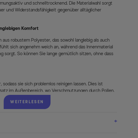
tmungsaktiv und schnelltrocknend. Die Materialwahl sorgt
er und Widerstandsfähigkeit gegenüber alltäglicher
anglebigen Komfort
aus robustem Polyester, das sowohl langlebig als auch
e fühlt sich angenehm weich an, während das Innenmaterial
ng sorgt. So können Sie lange gemütlich sitzen, ohne dass
 sodass sie sich problemlos reinigen lassen. Dies ist
nsatz im Außenbereich, wo Verschmutzungen durch Pollen,
sse auftreten können. Einfach bei niedriger Temperatur
WEITERLESEN
 aus wie neu.
beln oder als zusätzliche Sitzpolsterung auf einer Bank –
zbar und verleihen jedem Sitzmöbel zusätzlichen Komfort.