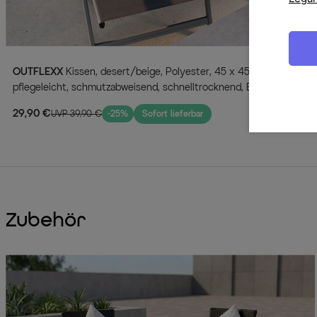
OUTFLEXX
Kissen, desert/beige, Polyester, 45 x 45 cm,
pflegeleicht, schmutzabweisend, schnelltrocknend, Bezug
waschbar
29,90 €
UVP 39,90 €
-25%
Sofort lieferbar
Zubehör