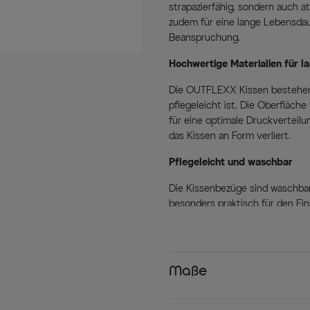
strapazierfähig, sondern auch a
zudem für eine lange Lebensdau
Beanspruchung.
Hochwertige Materialien für l
Die OUTFLEXX Kissen bestehen 
pflegeleicht ist. Die Oberfläch
für eine optimale Druckverteilu
das Kissen an Form verliert.
Pflegeleicht und waschbar
Die Kissenbezüge sind waschbar,
besonders praktisch für den Ei
Staub oder andere Umwelteinflü
waschen, und Ihre Kissen sehen
Vielseitig einsetzbar
Maße
Ob auf Gartenstühlen, Lounge-Mö
die Kissen sind flexibel einset