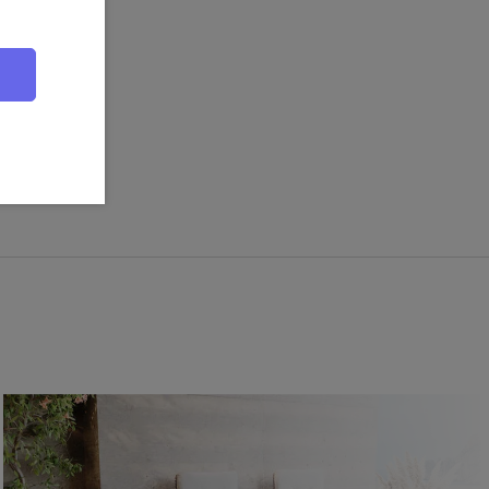
it dem OUTFLEXX Kissen 8er Set auf und genießen Sie
door-Bereich. Jetzt bestellen und den Sommer in vollen
t
et sorgt für ein angenehmes Sitzerlebnis auf Gartenstühlen,
nken. Dank der weichen Füllung und der optimalen Maße von ca.
sten Komfort und passt sich perfekt an Ihre Sitzmöbel an.
n
rbezüge sind besonders pflegeleicht. Sie lassen sich problemlos
cknend und behalten auch nach häufigem Gebrauch ihre Form. So
 stets gepflegt und einladend.
asse oder im Innenbereich – dieses Kissenset ist universell
der Sitzgelegenheit einen stilvollen Look. Die dezente desert/beige
zu jeder Einrichtung.
nglebig
machen diese Kissen besonders widerstandsfähig gegen tägliche
tmungsaktiv, schnelltrocknend und für den dauerhaften Einsatz
t.
e gleich acht Kissen für Ihre Sitzmöbel. Ob für eine große
zliche Polsterung – mit diesem Set sind Sie bestens ausgestattet
omfort für sich und Ihre Gäste.