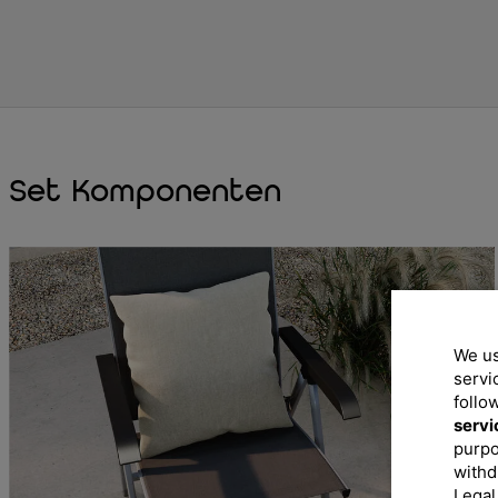
Set Komponenten
We us
servi
follo
servi
purpo
withd
Legal