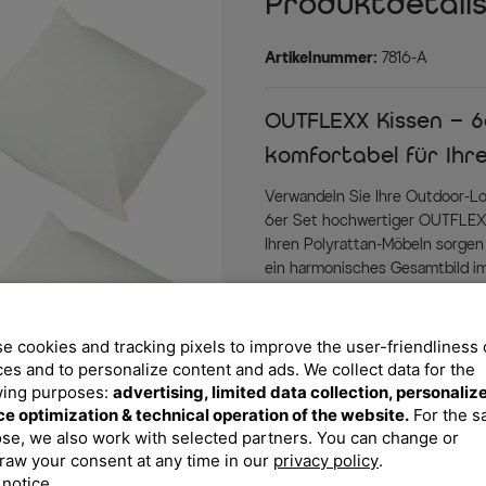
Produktdetail
Artikelnummer:
7816-A
OUTFLEXX Kissen – 6
komfortabel für Ihr
Verwandeln Sie Ihre Outdoor-Lo
6er Set hochwertiger OUTFLEXX
Ihren Polyrattan-Möbeln sorgen 
ein harmonisches Gesamtbild im
Jedes Kissen misst ca. 45 x 45
(300g/m²) ausgestattet, der an
e cookies and tracking pixels to improve the user-friendliness 
eine PA-Beschichtung, wodurch W
ces and to personalize content and ads. We collect data for the
selbst bei plötzlichem Wetter
wing purposes:
advertising, limited data collection, personaliz
ce optimization & technical operation of the website.
For the 
Die schmutzabweisende Oberfläc
se, we also work with selected partners. You can change or
Bedarf waschen – schon sehen I
raw your consent at any time in our
privacy policy
.
sich mühelos mit verschiedene
 notice