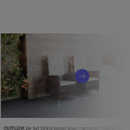
-weiß, 100% Polyester, ca. 45 x 45 cm
OUTFLEXX
2er Set Dining Sessel, braun marmoriert, Polyrattan,