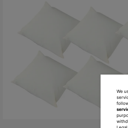
We us
servi
follo
servi
purpo
withd
Legal