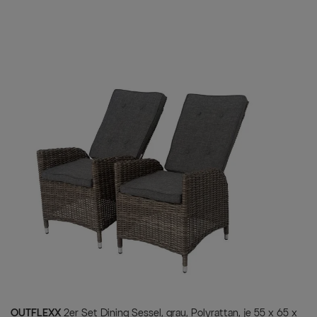
Lieferumfang
6x OUTFLEXX Kissen, creme
OUTFLEXX
2er Set Dining Sessel, grau, Polyrattan, je 55 x 65 x