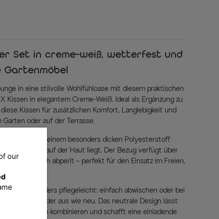
s
er Set in creme-weiß, wetterfest und
e Gartenmöbel
unge in eine stilvolle Wohlfühloase mit diesem praktischen
 Kissen in elegantem Creme-Weiß. Ideal als Ergänzung zu
diese Kissen für zusätzlichen Komfort, Langlebigkeit und
 Garten oder auf der Terrasse.
 cm und ist mit einem besonders dicken Polyesterstoff
genehm weich auf der Haut liegt. Der Bezug verfügt über
of our
asser einfach abperlt – perfekt für den Einsatz im Freien,
umschwung.
ed
same
he ist besonders pflegeleicht: einfach abwischen oder bei
hre Kissen wieder aus wie neu. Das neutrale Design lässt
n Gartenmöbeln kombinieren und schafft eine einladende