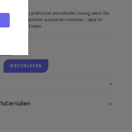
en bietet eine praktische und stilvolle Lösung, wenn Sie
 hochwertigem Komfort ausstatten möchten – ideal für
lige Runden im Freien.
-Kissen
timmtes Set aus 6 Kissen – ideal für Loungemöbel,
rere Relaxliegen. Einheitlicher Look, hoher Komfort.
WEITERLESEN
zug
lt Wasser zuverlässig vom Bezug ab – ideal für spontane
e Nächte im Freien.
bar
infach abwischen oder bei stärkerer Verschmutzung bequem
hygienisch und sauber.
ktor
stoff (300g/m²) fühlt sich angenehm weich an und bietet
aterialien
 Anlehnkomfort.
 Farbgebung fügt sich perfekt in verschiedenste Outdoor-
t das Gesamtbild stilvoll ab.