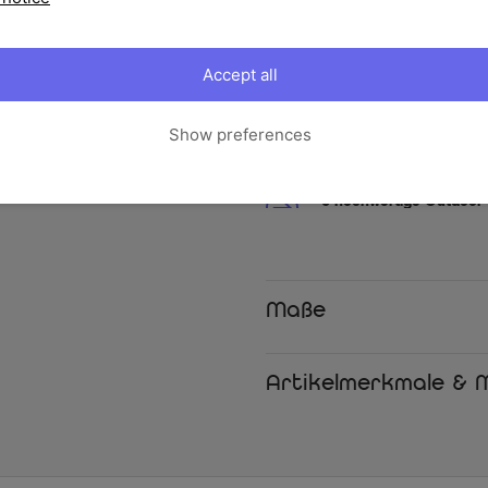
Atmosphäre im Außenbereich.
Dieses Set aus 6 OUTFLEXX Kiss
mehrere Sitzgelegenheiten mit
Accept all
Familien, Loungesets oder gesel
Show preferences
Ihre Vorteile
6 hochwertige Outdoor
Perfekt aufeinander abges
Gartensitzgruppen oder meh
Wasserabweisender Be
Dank PA-Beschichtung per
Regenschauer oder feucht
Pflegeleicht und wasch
Maße
Die Kissen lassen sich e
waschen – so bleibt alles 
Komfortabler Kuschelfa
Der extra dicke Polyester
Artikelmerkmale & M
hervorragenden Sitz- und
Harmonisches Design
Die elegante creme-weiße
Gestaltungen ein und runde