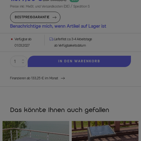
UVP
1.999,00 €
Preise inkl. MwSt. und Versandkosten (DE)
/ Spedition S
BESTPREISGARANTIE
Benachrichtige mich, wenn Artikel auf Lager ist
Verfügbar ab
Lieferfrist ca. 3-4 Arbeitstage
01.03.2027
ab Verfügbarkeitsdatum
IN DEN WARENKORB
Finanzieren ab 133,25 € im Monat
Das könnte Ihnen auch gefallen