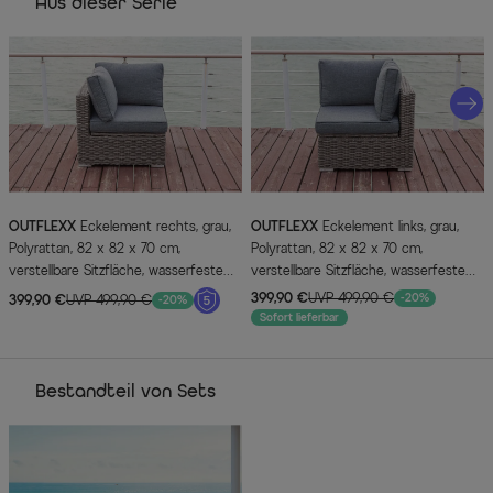
Aus dieser Serie
OUTFLEXX
Eckelement rechts, grau,
OUTFLEXX
Eckelement links, grau,
Polyrattan, 82 x 82 x 70 cm,
Polyrattan, 82 x 82 x 70 cm,
verstellbare Sitzfläche, wasserfeste
verstellbare Sitzfläche, wasserfeste
Kissenbox
Kissenbox
399,90 €
UVP 499,90 €
-20%
399,90 €
UVP 499,90 €
-20%
Sofort lieferbar
Bestandteil von Sets