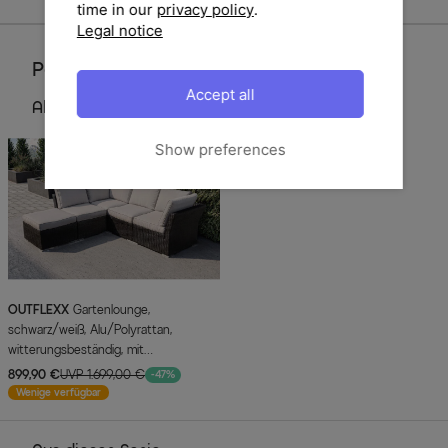
time in our
privacy policy
.
Legal notice
Perfektionieren Sie Ihren Garten
Accept all
Alternativ Artikel
Show preferences
OUTFLEXX
Gartenlounge,
schwarz/weiß, Alu/Polyrattan,
witterungsbeständig, mit
Kissenboxfunktion
899,90 €
UVP 1.699,00 €
-47%
Wenige verfügbar