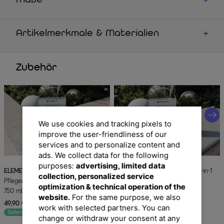
Maße
Artikelmerkmale & Materialien
Zubehör
We use cookies and tracking pixels to
improve the user-friendliness of our
services and to personalize content and
ads. We collect data for the following
purposes:
advertising, limited data
ELEMENTA
Fabrics KITS 3-in-1 Box
ELEMENTA
Multi Surface KITS 3-in-1
collection, personalized service
Pflegemittel für Textilien & Stoffe, 2x
Box Pflegemittel,
optimization & technical operation of the
750 ml, Cleaner & Protector
Gartenmöbelreinigung und
website.
For the same purpose, we also
Oberflächenschutz, 2 x 750 ml
49,90 €
UVP 69,90 €
49,90 €
UVP 64,90 €
-29%
-23%
work with selected partners. You can
Sofort lieferbar
Sofort lieferbar
change or withdraw your consent at any