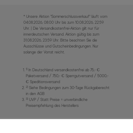
* Unsere Aktion „Sommerschlussverkauf“ läuft vom
04.08.2026, 08:00 Uhr bis zum 10.08.2026, 22:59
Uhr. | Die Versandkostenfrei-Aktion gilt nur für
innerdeutschen Versand. Aktion gültig bis zum
31.08.2026, 23:59 Uhr. Bitte beachten Sie die
Ausschlüsse und Gutscheinbedingungen. Nur
solange der Vorrat reicht.
1)
In Deutschland versandkostenfrei ab 75,- €
Paketversand / 750,- € Sperrgutversand / 5000,-
€ Speditionsversand
2)
Siehe Bedingungen zum 30-Tage Rückgaberecht
in den AGB
3)
UVP / Statt Preise = unverbindliche
Preisempfehlung des Herstellers