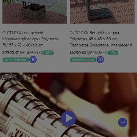
OUTFLEXX Loungetisch
OUTFLEXX Beistelltisch, grau,
höhenverstellbar, grau, Polyrattan,
Polyrattan, 45 x 45 x 50 cm,
78/157 x 78 x 40/63 cm
Tischplatte Spraystone, innenliegend
399,90 €
UVP 499,90 €
149,90 €
UVP 179,90 €
-20%
-17%
Sofort lieferbar
Sofort lieferbar