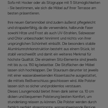
Sofa mit Hocker oder als Sitzgruppe mit 5 Sitzmöglichkeiten
- Sie bestimmen, wie sich die Möbel auf Ihrer Terrasse am
besten präsentieren.
Ihre neuen Gartenmöbel sind zudem äußerst pflegeleicht
und strapazierfähig, da die verwendete, halbrunde Faser
sowohl Hitze und Frost als auch UV-Strahlen, Salzwasser
und Chlor unbeschadet hinnimmt und nichts von ihrer
ursprünglichen Schönheit einbüßt. Die besonders stabile
Aluminiumrohrkonstruktion besteht aus einem Stück, ist
stabil verschweißt und damit ein weiteres Merkmal für
höchste Qualität. Die einzelnen Sitz-Elemente sind jeweils
mit bis zu ca. 150 kg belastbar. Die Sitzflächen der Möbel
lassen sich hochklappen. Der Stauraum darunter ist jeweils
mit einer wasserabweisenden Kissentasche ausgestattet,
die mittels Reißverschluss geschlossen wird. Alle Polster
lassen sich so sicher und problemlos verstauen.
Dieses Loungemodul bietet Ihnen dank seiner ca. 10 cm
dicken und bequemen Polsterung besten Komfort, um
stundenlang relaxen zu können. Die Polster werden durch
farblich perfekt abgestimmte, wasserabweisende Bezüge