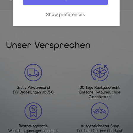
Show preferences
Unser Versprechen
Gratis Paketversand
30 Tage Rückgaberecht
Für Bestellungen ab 75€
Einfache Retouren, ohne
Zusatzkosten
Bestpreisgarantie
Ausgezeichneter Shop
Woanders günstiger gesehen?
Für Ihren Gartenmöbel-Kauf