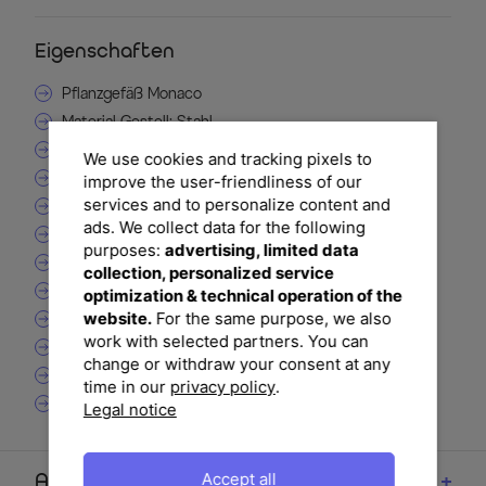
Eigenschaften
Pflanzgefäß Monaco
Material Gestell: Stahl
Finish Gestell: pulverbeschichtet
We use cookies and tracking pixels to
Polyrattan-Geflecht, doppel-halbrund
improve the user-friendliness of our
services and to personalize content and
Farbe Geflecht: grau-braun-meliert
ads. We collect data for the following
mit Kunststoffeinsatz
purposes:
advertising, limited data
quadratische Form
collection, personalized service
robust
optimization & technical operation of the
website.
For the same purpose, we also
witterungsbeständig
work with selected partners. You can
langlebig
change or withdraw your consent at any
pflegeleicht
time in our
privacy policy
.
Montagezustand: montiert
Legal notice
Accept all
Artikelmerkmale & Materialien