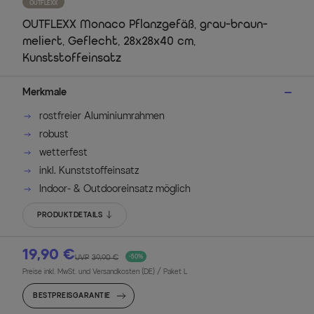
OUTFLEXX
OUTFLEXX Monaco Pflanzgefäß, grau-braun-
meliert, Geflecht, 28x28x40 cm,
Kunststoffeinsatz
Merkmale
rostfreier Aluminiumrahmen
robust
wetterfest
inkl. Kunststoffeinsatz
Indoor- & Outdooreinsatz möglich
PRODUKTDETAILS
19,90 €
UVP
39,90 €
-50%
Preise inkl. MwSt. und Versandkosten (DE)
/ Paket L
BESTPREISGARANTIE