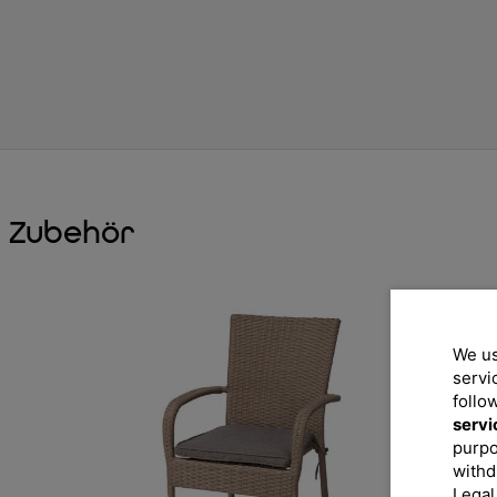
Zubehör
We us
servi
follo
servi
purpo
withd
Legal