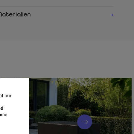
aterialien
latte besteht aus einer Glasplatte, welche mit einem Spraystone
 entsteht eine wetterfeste und robuste Oberfläche in
 Material
lien sind besonders pflegeleicht und robust, sodass keine
merstimmung trübt.
 passender Gartenmöbel der Marke OUTFLEXX ist dieses Modell
 bietet Ihnen die Möglichkeit, sich Ihre Terrasseneinrichtung nach
menzustellen.
h, ca. 170 x 90 cm, champagner-meliert
of our
ed
same