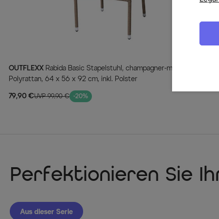
OUTFLEXX
Rabida Basic Stapelstuhl, champagner-meliert,
Polyrattan, 64 x 56 x 92 cm, inkl. Polster
79,90 €
UVP 99,90 €
-20%
Perfektionieren Sie I
Aus dieser Serie