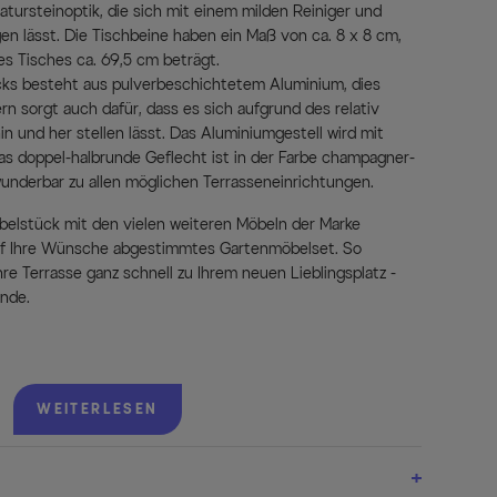
atursteinoptik, die sich mit einem milden Reiniger und
en lässt. Die Tischbeine haben ein Maß von ca. 8 x 8 cm,
s Tisches ca. 69,5 cm beträgt.
cks besteht aus pulverbeschichtetem Aluminium, dies
rn sorgt auch dafür, dass es sich aufgrund des relativ
in und her stellen lässt. Das Aluminiumgestell wird mit
as doppel-halbrunde Geflecht ist in der Farbe champagner-
wunderbar zu allen möglichen Terrasseneinrichtungen.
öbelstück mit den vielen weiteren Möbeln der Marke
auf Ihre Wünsche abgestimmtes Gartenmöbelset. So
re Terrasse ganz schnell zu Ihrem neuen Lieblingsplatz -
unde.
lecht
WEITERLESEN
yrattan-Geflecht in der Farbe champagner-meliert ist besonders
nd wetterfest.
ahmen
uminiumrahmen ist rostfrei und daher sicher vor vorzeitiger