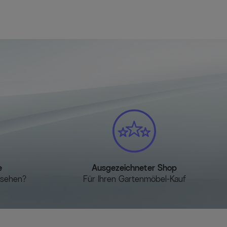
e
Ausgezeichneter Shop
esehen?
Für Ihren Gartenmöbel-Kauf