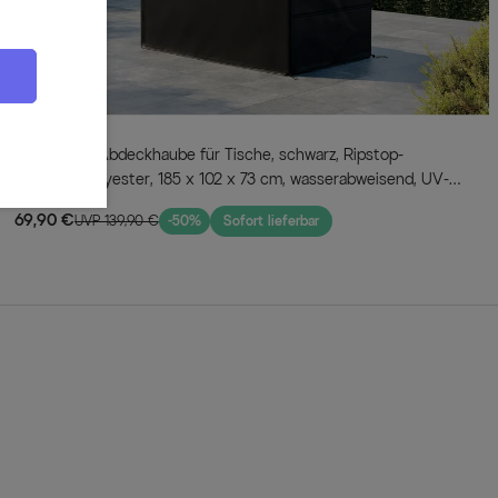
OUTFLEXX
Abdeckhaube für Tische, schwarz, Ripstop-
Gewebe/Polyester, 185 x 102 x 73 cm, wasserabweisend, UV-
Schutz
69,90 €
UVP 139,90 €
-50%
Sofort lieferbar