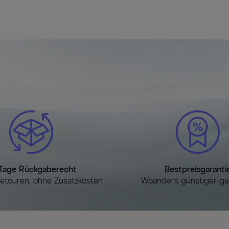
Tage Rückgaberecht
Bestpreisgaranti
etouren, ohne Zusatzkosten
Woanders günstiger g