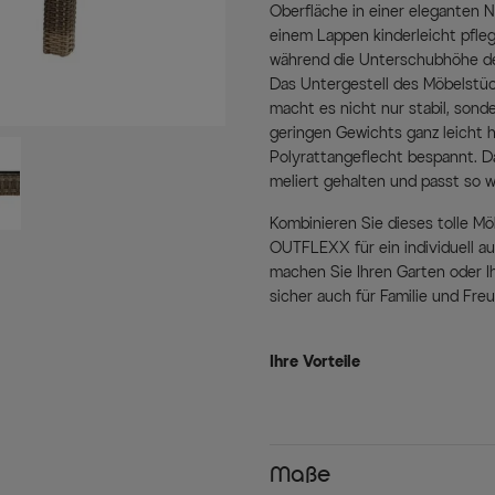
Oberfläche in einer eleganten N
einem Lappen kinderleicht pfleg
während die Unterschubhöhe de
Das Untergestell des Möbelstü
macht es nicht nur stabil, sonde
geringen Gewichts ganz leicht h
Polyrattangeflecht bespannt. D
meliert gehalten und passt so 
Kombinieren Sie dieses tolle M
OUTFLEXX für ein individuell 
machen Sie Ihren Garten oder Ih
sicher auch für Familie und Fre
Ihre Vorteile
Stabiles Polyrattan-Gef
Das doppel-halbrunde Pol
stabil, wasserabweisend u
Rostfreier Aluminiumr
Maße
Der pulverbeschichtete Al