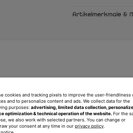
Verwitterung.
Spraystone Tischplatte
Artikelmerkmale & M
Die ca. 8 mm dicke Tischp
Gemisch besprüht wird. So
Natursteinoptik.
Pflegeleichtes, robustes
Alle verarbeiteten Materia
unnötige Arbeit Ihre Som
Vielseitig kombinierbar
Durch die große Auswahl
vielfältig kombinierbar und
Ihren Vorstellungen zusam
Lieferumfang
1x OUTFLEXX Rabida Dining-Tisc
e cookies and tracking pixels to improve the user-friendliness 
ces and to personalize content and ads. We collect data for the
wing purposes:
advertising, limited data collection, personaliz
ce optimization & technical operation of the website.
For the 
se, we also work with selected partners. You can change or
raw your consent at any time in our
privacy policy
.
 notice