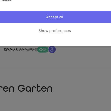
Accept all
Show preferences
OUTFLEXX
Rabida Basic Stapelsessel, champagner-meliert,
Polyrattan, 59 x 62 x 92 cm, inkl. Polster
129,90 €
UVP 169,90 €
-24%
hren Garten