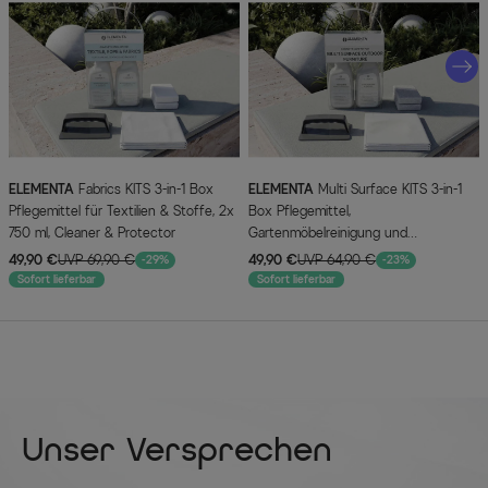
ELEMENTA
Fabrics KITS 3-in-1 Box
ELEMENTA
Multi Surface KITS 3-in-1
Pflegemittel für Textilien & Stoffe, 2x
Box Pflegemittel,
750 ml, Cleaner & Protector
Gartenmöbelreinigung und
Oberflächenschutz, 2 x 750 ml
49,90 €
UVP 69,90 €
49,90 €
UVP 64,90 €
-29%
-23%
Sofort lieferbar
Sofort lieferbar
Unser Versprechen