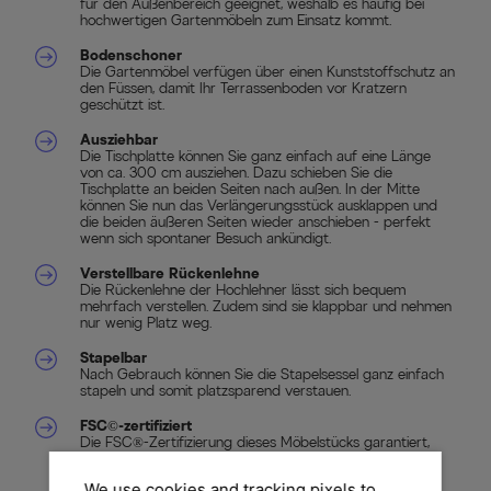
für den Außenbereich geeignet, weshalb es häufig bei
hochwertigen Gartenmöbeln zum Einsatz kommt.
Bodenschoner
Die Gartenmöbel verfügen über einen Kunststoffschutz an
den Füssen, damit Ihr Terrassenboden vor Kratzern
geschützt ist.
Ausziehbar
Die Tischplatte können Sie ganz einfach auf eine Länge
von ca. 300 cm ausziehen. Dazu schieben Sie die
Tischplatte an beiden Seiten nach außen. In der Mitte
können Sie nun das Verlängerungsstück ausklappen und
die beiden äußeren Seiten wieder anschieben - perfekt
wenn sich spontaner Besuch ankündigt.
Verstellbare Rückenlehne
Die Rückenlehne der Hochlehner lässt sich bequem
mehrfach verstellen. Zudem sind sie klappbar und nehmen
nur wenig Platz weg.
Stapelbar
Nach Gebrauch können Sie die Stapelsessel ganz einfach
stapeln und somit platzsparend verstauen.
FSC©-zertifiziert
Die FSC®-Zertifizierung dieses Möbelstücks garantiert,
dass das für diesen Artikel verwendete Holz aus
verantwortungsvollen Quellen stammt.
We use cookies and tracking pixels to