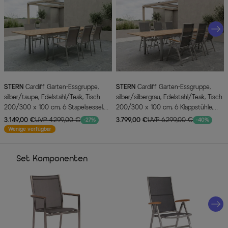
STERN
Cardiff Garten-Essgruppe,
STERN
Cardiff Garten-Essgruppe,
silber/taupe, Edelstahl/Teak, Tisch
silber/silbergrau, Edelstahl/Teak, Tisch
200/300 x 100 cm, 6 Stapelsessel,
200/300 x 100 cm, 6 Klappstühle,
FSC®-zertifiziertes Produkt
FSC®-zertifiziertes Produkt
3.149,00 €
UVP 4.299,00 €
3.799,00 €
UVP 6.299,00 €
-27%
-40%
Wenige verfügbar
Set Komponenten