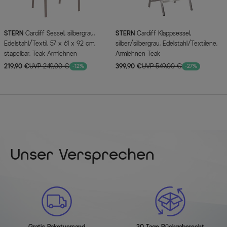
STERN
Cardiff Sessel, silbergrau,
STERN
Cardiff Klappsessel,
Edelstahl/Textil, 57 x 61 x 92 cm,
silber/silbergrau, Edelstahl/Textilene,
stapelbar, Teak Armlehnen
Armlehnen Teak
219,90 €
UVP 249,00 €
399,90 €
UVP 549,00 €
-12%
-27%
Unser Versprechen
Gratis Paketversand
30 Tage Rückgaberecht