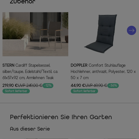
Zubehör
STERN
Cardiff Stapelsessel,
DOPPLER
Comfort Stuhlauflage
silber/taupe, Edelstahl/Textil, ca.
Hochlehner, anthrazit, Polyester, 120 x
61x57x92 cm, Armlehnen Teak
50 x 7 cm
219,90 €
UVP 249,00 €
44,90 €
UVP 69,90 €
-12%
-36%
Sofort lieferbar
Sofort lieferbar
Perfektionieren Sie Ihren Garten
Aus dieser Serie