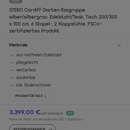
STERN
STERN Cardiff Garten-Essgruppe,
silber/silbergrau, Edelstahl/Teak, Tisch 200/300
x 100 cm, 6 Stapel-, 2 Klappstühle, FSC®-
zertifiziertes Produkt
Merkmale
aus rostfreiem Edelstahl
pflegeleicht
wetterfest
ausziehbar
inkl. Bodenschoner
PRODUKTDETAILS
3.399,00 €
UVP
5.399,00 €
-37%
Preise inkl. MwSt. und Versandkosten (DE)
/ Spedition S
BESTPREISGARANTIE