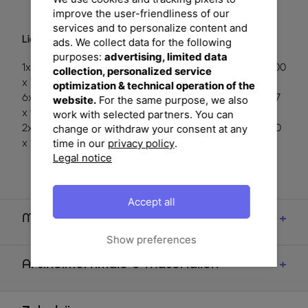
improve the user-friendliness of our
services and to personalize content and
Lieferumfang:
ads. We collect data for the following
purposes:
advertising, limited data
1x OUTFLEXX Ausziehtisch silber/natur, ca. 200/300 x 100
collection, personalized service
x 75-77 cm
optimization & technical operation of the
6x Stern Stapelsessel 'Cardiff', silber/silbergrau, ca. 61 x 57
website.
For the same purpose, we also
x 92 cm (417475)
work with selected partners. You can
2x Stern Klappstühle 'Cardiff', silber/silbergrau, ca. 69 x 60
change or withdraw your consent at any
time in our
privacy policy
.
x 110 cm (417476)
Legal notice
Accept all
Maße
Show preferences
Artikelmerkmale & Materialien