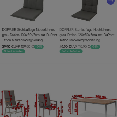
DOPPLER Stuhlauflage Niederlehner,
DOPPLER Stuhlauflage Hochlehner,
grau, Dralon, 100x50x7cm, mit DuPont
grau, Dralon, 120x50x7cm, mit DuPont
Teflon Markenimprägnierung
Teflon Markenimprägnierung
39,90 €
UVP 109,90 €
49,90 €
UVP 119,90 €
-64%
-58%
Sofort lieferbar
Sofort lieferbar