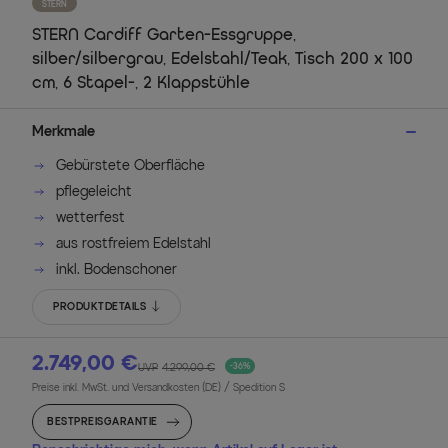
STERN
STERN Cardiff Garten-Essgruppe,
silber/silbergrau, Edelstahl/Teak, Tisch 200 x 100
cm, 6 Stapel-, 2 Klappstühle
Merkmale
Gebürstete Oberfläche
pflegeleicht
wetterfest
aus rostfreiem Edelstahl
inkl. Bodenschoner
PRODUKTDETAILS
2.749,00 €
UVP
4.299,00 €
-36%
Preise inkl. MwSt. und Versandkosten (DE)
/ Spedition S
BESTPREISGARANTIE