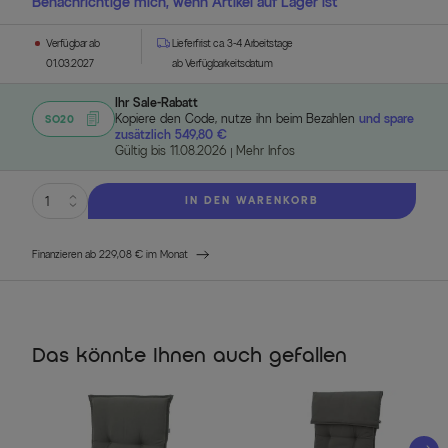
Benachrichtige mich, wenn Artikel auf Lager ist
Verfügbar ab
Lieferfrist ca. 3-4 Arbeitstage
01.03.2027
ab Verfügbarkeitsdatum
Ihr Sale-Rabatt
Kopiere den Code, nutze ihn beim Bezahlen
und spare
SO20
zusätzlich 549,80 €
Gültig bis 11.08.2026
Mehr Infos
IN DEN WARENKORB
Finanzieren ab 229,08 € im Monat
Das könnte Ihnen auch gefallen