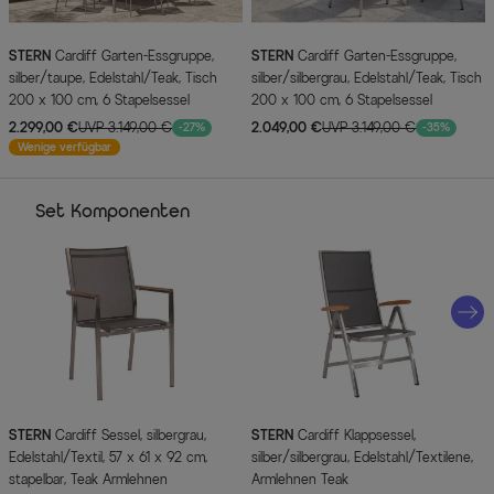
STERN
Cardiff Garten-Essgruppe,
STERN
Cardiff Garten-Essgruppe,
silber/taupe, Edelstahl/Teak, Tisch
silber/silbergrau, Edelstahl/Teak, Tisch
200 x 100 cm, 6 Stapelsessel
200 x 100 cm, 6 Stapelsessel
2.299,00 €
UVP 3.149,00 €
2.049,00 €
UVP 3.149,00 €
-27%
-35%
Wenige verfügbar
Set Komponenten
STERN
Cardiff Sessel, silbergrau,
STERN
Cardiff Klappsessel,
Edelstahl/Textil, 57 x 61 x 92 cm,
silber/silbergrau, Edelstahl/Textilene,
stapelbar, Teak Armlehnen
Armlehnen Teak