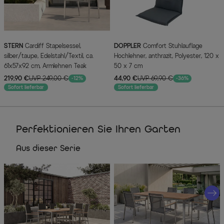
STERN
Cardiff Stapelsessel,
DOPPLER
Comfort Stuhlauflage
silber/taupe, Edelstahl/Textil, ca.
Hochlehner, anthrazit, Polyester, 120 x
61x57x92 cm, Armlehnen Teak
50 x 7 cm
219,90 €
UVP 249,00 €
44,90 €
UVP 69,90 €
-12%
-36%
Sofort lieferbar
Sofort lieferbar
Perfektionieren Sie Ihren Garten
Aus dieser Serie