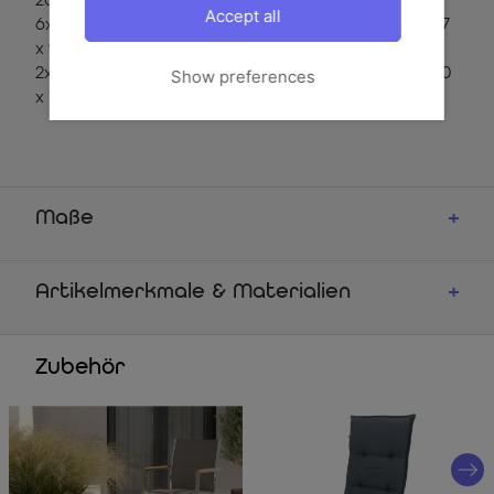
200 x 100 x 76 cm
Accept all
6x Stern Stapelsessel 'Cardiff', silber/silbergrau, ca. 61 x 57
x 92 cm (417475)
2x Stern Klappstühle 'Cardiff', silber/silbergrau, ca. 69 x 60
Show preferences
x 110 cm (417476)
Maße
Artikelmerkmale & Materialien
Zubehör