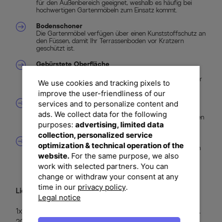
für den Außenbereich geeignet, weshalb es häufig bei
hochwertigen Gartenmöbeln zum Einsatz kommt.
Bodenschoner
Die Gartenmöbel verfügen über einen Kunststoffschutz an
den Füssen, damit Ihr Terrassenboden vor Kratzern
geschützt ist.
Gebürstete Oberfläche
Die Oberfläche wurde gebürstet, sodass das Holz über
eine natürliche Struktur verfügt und die Maserung besser
We use cookies and tracking pixels to
zum Vorschein kommt.
improve the user-friendliness of our
Verstellbare Rückenlehne
services and to personalize content and
Die Rückenlehne der Hochlehner lässt sich bequem
ads. We collect data for the following
mehrfach verstellen. Zudem sind sie klappbar und nehmen
purposes:
advertising, limited data
nur wenig Platz weg.
collection, personalized service
Stapelbar
optimization & technical operation of the
Nach Gebrauch können Sie die Stapelsessel ganz einfach
website.
For the same purpose, we also
stapeln und somit platzsparend verstauen.
work with selected partners. You can
change or withdraw your consent at any
time in our
privacy policy
.
Lieferumfang:
Legal notice
1x OUTFLEXX Esstisch, Edelstahl/recyceltes Teakholz, ca.