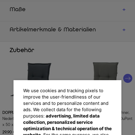
Maße
Artikelmerkmale & Materialien
Zubehör
We use cookies and tracking pixels to
improve the user-friendliness of our
services and to personalize content and
ads. We collect data for the following
DOPPLER
Comfort Stuhlauflage
DOPPLER
Stuhlauflage Niederlehner,
purposes:
advertising, limited data
Niederlehner, anthrazit, Polyester, 100
grau, Dralon, 100x50x7cm, mit DuPont
collection, personalized service
x 50 x 7 cm
Teflon Markenimprägnierung
optimization & technical operation of the
29,90 €
UVP 59,90 €
39,90 €
UVP 109,90 €
-50%
-64%
website.
For the same purpose, we also