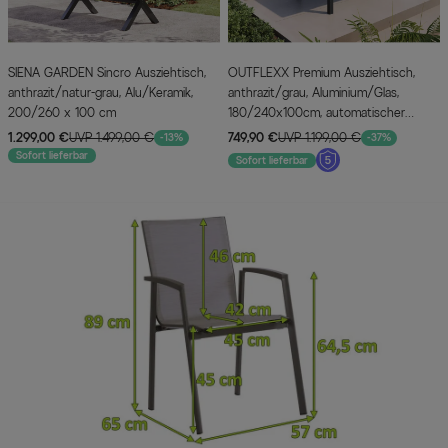
SIENA GARDEN Sincro Ausziehtisch,
OUTFLEXX Premium Ausziehtisch,
anthrazit/natur-grau, Alu/Keramik,
anthrazit/grau, Aluminium/Glas,
200/260 x 100 cm
180/240x100cm, automatischer
Ausziehmechanismus
1.299,00 €
UVP 1.499,00 €
749,90 €
UVP 1.199,00 €
-13%
-37%
Sofort lieferbar
Sofort lieferbar