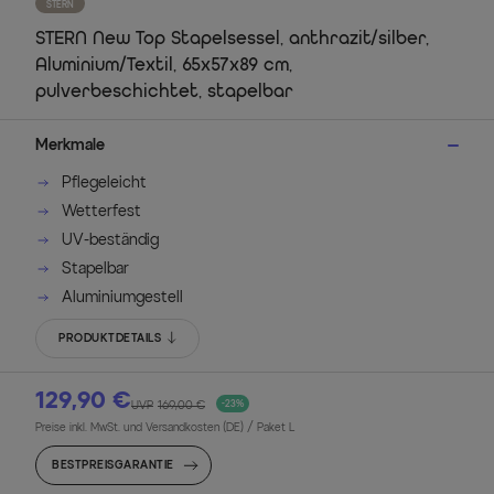
STERN
STERN New Top Stapelsessel, anthrazit/silber,
Aluminium/Textil, 65x57x89 cm,
pulverbeschichtet, stapelbar
Merkmale
Pflegeleicht
Wetterfest
UV-beständig
Stapelbar
Aluminiumgestell
PRODUKTDETAILS
129,90 €
UVP
169,00 €
-23%
Preise inkl. MwSt. und Versandkosten (DE)
/ Paket L
BESTPREISGARANTIE