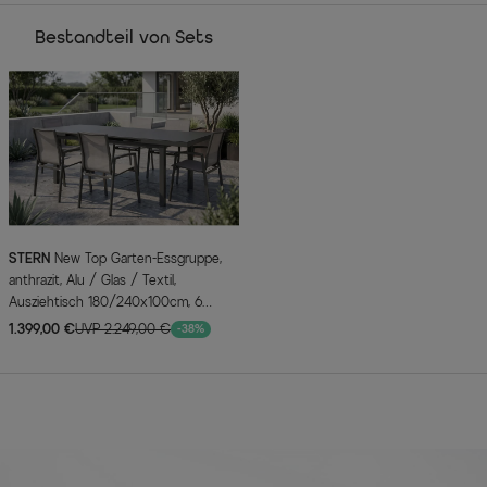
Bestandteil von Sets
STERN
New Top Garten-Essgruppe,
anthrazit, Alu / Glas / Textil,
Ausziehtisch 180/240x100cm, 6
Stapelsessel
1.399,00 €
UVP 2.249,00 €
-38%