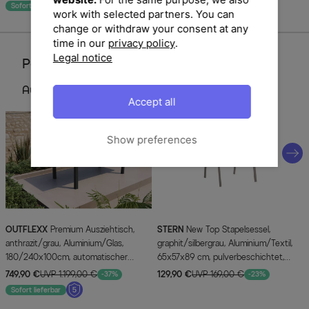
Sofort lieferbar
Sofort lieferbar
work with selected partners. You can
change or withdraw your consent at any
time in our
privacy policy
.
Legal notice
Perfektionieren Sie Ihren Garten
Aus dieser Serie
Accept all
Show preferences
OUTFLEXX
Premium Ausziehtisch,
STERN
New Top Stapelsessel,
anthrazit/grau, Aluminium/Glas,
graphit/silbergrau, Aluminium/Textil,
180/240x100cm, automatischer
65x57x89 cm, pulverbeschichtet,
Ausziehmechanismus
stapelbar
749,90 €
UVP 1.199,00 €
129,90 €
UVP 169,00 €
-37%
-23%
Sofort lieferbar