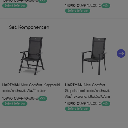
159,90 €
UVP 169,00 €
-5%
149,90 €
UVP 159,00 €
Sofort lieferbar
-6%
Sofort lieferbar
Set Komponenten
HARTMAN
Alice Comfort Klappstuhl,
HARTMAN
Alice Comfort
xerix/anthrazit, Alu/Textilen
Stapelsessel, xerix/anthrazit,
Alu/Textilene, 68x65x107cm
159,90 €
UVP 169,00 €
-5%
149,90 €
UVP 159,00 €
Sofort lieferbar
-6%
Sofort lieferbar