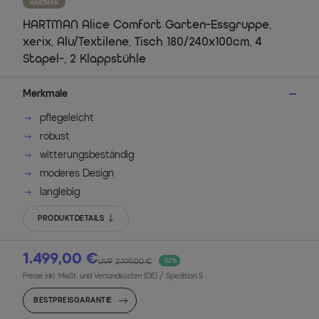
HARTMAN
HARTMAN Alice Comfort Garten-Essgruppe,
xerix, Alu/Textilene, Tisch 180/240x100cm, 4
Stapel-, 2 Klappstühle
Merkmale
pflegeleicht
robust
witterungsbeständig
moderes Design
langlebig
PRODUKTDETAILS
1.499,00 €
UVP
2.199,00 €
-32%
Preise inkl. MwSt. und Versandkosten (DE)
/ Spedition S
BESTPREISGARANTIE