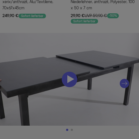
xerix/anthrazit, Alu/Textilene,
Niederlehner, anthrazit, Polyester, 100
70x67x45cm
x 50 x 7 cm
249,90 €
29,90 €
UVP 59,90 €
-50%
Sofort lieferbar
Sofort lieferbar