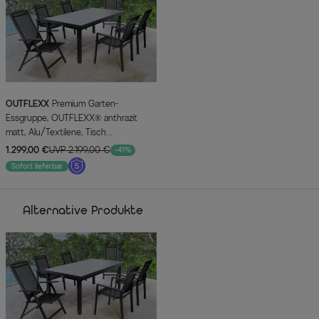
OUTFLEXX
Premium Garten-
Essgruppe, OUTFLEXX® anthrazit
matt, Alu/Textilene, Tisch
180/240x100cm, 4 Stapel-, 2
1.299,00 €
UVP 2.199,00 €
-41%
Klappstühle
Sofort lieferbar
Alternative Produkte