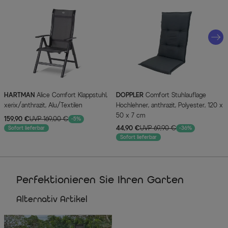
HARTMAN
Alice Comfort Klappstuhl,
DOPPLER
Comfort Stuhlauflage
xerix/anthrazit, Alu/Textilen
Hochlehner, anthrazit, Polyester, 120 x
50 x 7 cm
159,90 €
UVP 169,00 €
-5%
44,90 €
UVP 69,90 €
Sofort lieferbar
-36%
Sofort lieferbar
Perfektionieren Sie Ihren Garten
Alternativ Artikel