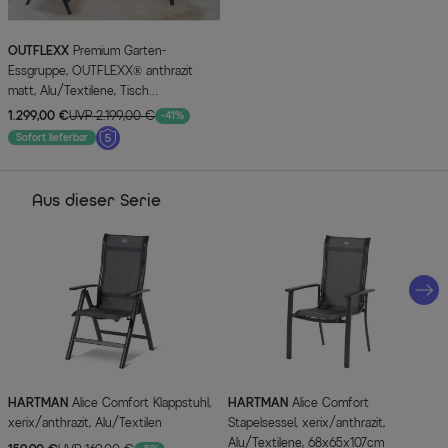
OUTFLEXX
Premium Garten-
Essgruppe, OUTFLEXX® anthrazit
matt, Alu/Textilene, Tisch
180/240x100cm, 4 Stapel-, 2
1.299,00 €
UVP 2.199,00 €
-41%
Klappstühle
Sofort lieferbar
Aus dieser Serie
HARTMAN
Alice Comfort Klappstuhl,
HARTMAN
Alice Comfort
xerix/anthrazit, Alu/Textilen
Stapelsessel, xerix/anthrazit,
Alu/Textilene, 68x65x107cm