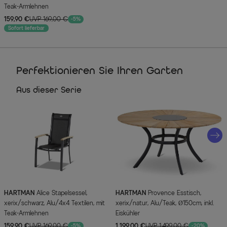
Teak-Armlehnen
159,90 €
UVP 169,00 €
-5%
Sofort lieferbar
Perfektionieren Sie Ihren Garten
Aus dieser Serie
HARTMAN
Alice Stapelsessel,
HARTMAN
Provence Esstisch,
xerix/schwarz, Alu/4x4 Textilen, mit
xerix/natur, Alu/Teak, Ø150cm, inkl.
Teak-Armlehnen
Eiskühler
159,90 €
UVP 169,00 €
1.199,00 €
UVP 1.499,00 €
-5%
-20%