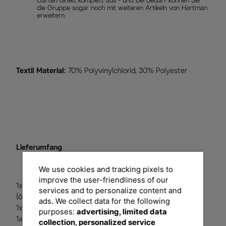
Garten direkt komplett aus - und bei Bedarf können Sie
die Gruppe sogar noch mit weiteren Artikeln von Hartman
erweitern.
Textil Material:
70% Polyvinylchlorid, 30% Polyester
Lieferumfang
We use cookies and tracking pixels to
improve the user-friendliness of our
1x Esstisch 'Provence', xerix/natur, ca. Ø 150 x 74 cm
services and to personalize content and
(62299010+53385200)
ads. We collect data for the following
1x Granitinlay
purposes:
advertising, limited data
1x Eiskühler
collection, personalized service