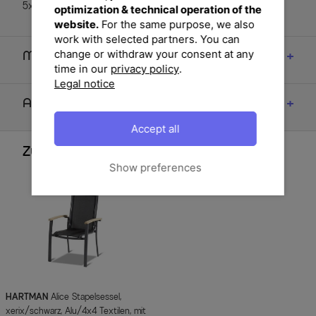
5x Stapelsessel Alice, xerix / schwarz (65292010)
optimization & technical operation of the
website.
For the same purpose, we also
work with selected partners. You can
change or withdraw your consent at any
Maße
time in our
privacy policy
.
Legal notice
Artikelmerkmale & Materialien
Accept all
Zubehör
Show preferences
HARTMAN
Alice Stapelsessel,
xerix/schwarz, Alu/4x4 Textilen, mit