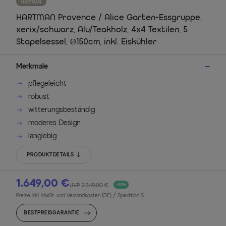
HARTMAN
HARTMAN Provence / Alice Garten-Essgruppe,
xerix/schwarz, Alu/Teakholz, 4x4 Textilen, 5
Stapelsessel, Ø150cm, inkl. Eiskühler
Merkmale
pflegeleicht
robust
witterungsbeständig
moderes Design
langlebig
PRODUKTDETAILS
1.649,00 €
UVP
2.349,00 €
-30%
Preise inkl. MwSt. und Versandkosten (DE)
/ Spedition S
BESTPREISGARANTIE