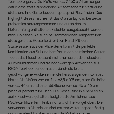
Teakholz ergänzt. Die Maße von ca. Ø 150 x 74 cm sorgen
dafür, dass stets ausreichend Ablagefläche zur Verfügung
steht und Ihre Gäste bequem genügend Platz finden. Das
Highlight dieses Tisches ist das Granitinlay, das bei Bedarf
problemlos herausgenommen und durch den im
Lieferumfang enthaltenen Eiskühler ausgetauscht werden
kann. So haben Sie auch bei sommerlichen Temperaturen
stets gekühlte Getränke direkt zur Hand. Mit den
Stapelsesseln aus der Alice Serie kommt die perfekte
Kombination aus Stil und Komfort in den heimischen Garten
- denn das Modell besticht nicht nur durch den robusten
Aluminiumrahmen und die hochwertigen Armlehnen aus
FSC®-Teakholz, sondern auch durch die leicht
geschwungene Rückenlehne, die herausragenden Komfort
bietet. Mit Maßen von ca. 71 x 63,5 x 107 cm, einer Sitzhöhe
von ca. 44 cm und einer Sitzfläche von ca. 46 x 46 cm
passt er perfekt zum Tisch. Die Sessel sind in einem edlen
xerix / schwarz gehalten, lediglich die Armlehnen aus
FSC®-zertifiziertem Teak sind farblich hervorgehoben. Die
verwendeten Materialien sind extrem witterungsbeständig
und pflegeleicht, daher können die Möbel auch bei