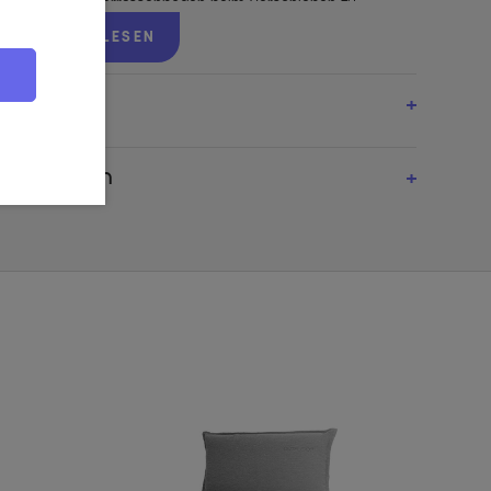
tabil. Um Ihren Terrassenboden beim Verschieben zu
er praktische Bodenschoner.
WEITERLESEN
nd extrem witterungsbeständig und pflegeleicht, daher
lechtem Wetter ohne Probleme auf Ihrer Terrasse stehen
dass das Holz aus verantwortungsvollen Quellen stammt,
cklehnen und Ihre neuen Gartenmöbel so richtig genießen
aterialien
Sie dieser Design-Sitzgruppe Einzug in den heimischen
sein!
man bieten den höchsten Standard an Qualität und
inem Top-Preis.
flegeleicht
bination erlaubt es, die Möbel leicht und schnell zu reinigen.
fest, ein kleiner Regenschauer macht also nichts aus. Auf eine
ten Sie dennoch nicht verzichten.