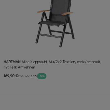
Platzsparend
Nach Gebrauch können Si
platzsparend verstauen.
Bodenschoner
Die Möbelstücke verfügen 
Terrassenboden vor Kratze
Textil Material:
70% Polyvinylch
HARTMAN
Alice Klappstuhl, Alu/2x2 Textilen, xerix/anthrazit,
mit Teak Armlehnen
169,90 €
UVP 179,00 €
-5%
Lieferumfang
1x HARTMAN Exklusivmodell Xana
100 cm, X-Gestell (65900052)
10x HARTMAN Alice Multipositio
Armlehnen (65603210)