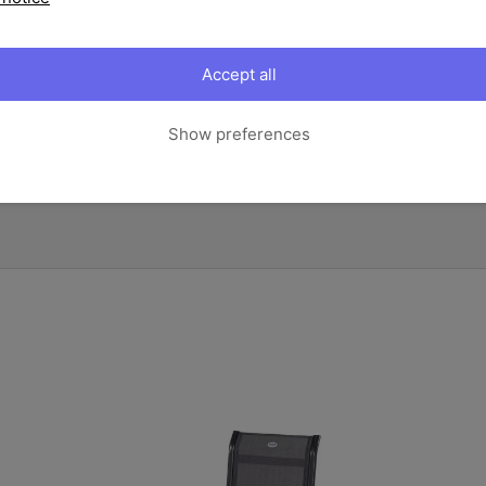
Multipositionssessel äußerst s
schützen, verfügt der Stuhl üb
Die verwendeten Materialien si
Accept all
können die Möbel auch bei sch
Maße
bleiben. Die garantiert Ihnen, 
Show preferences
sodass Sie sich entspannt zurü
können.
Artikelmerkmale & M
Zögern Sie nicht und gewähren 
Garten - Sie werden begeistert 
Ihre Vorteile
Preis / Leistung
Die Gartenmöbel von Hart
Verarbeitung und das zu e
Witterungsbeständig & P
Die verwendete Materialkom
Zusätzlich sind sie wetter
passende Abdeckhaube soll