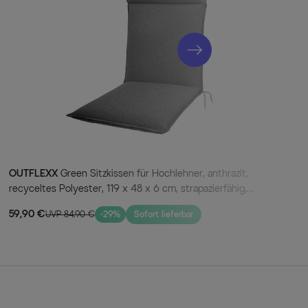
e die Gartensessel ganz einfach zusammenklappen und
über einen Kunststoffschutz an den Füßen, damit Ihr
rn geschützt ist.
lorid, 30% Polyester
OUTFLEXX
Green Sitzkissen für Hochlehner, anthrazit,
recyceltes Polyester, 119 x 48 x 6 cm, strapazierfähig,
witterungsbeständig, nachhaltig
59,90 €
UVP 84,90 €
-29%
Sofort lieferbar
du Ausziehtisch, xerix, Alu / Glaskeramik, ca. 220/280 x
nssessel, Alu/Teak, anthrazit, ca. 68x62x112 cm, Teak