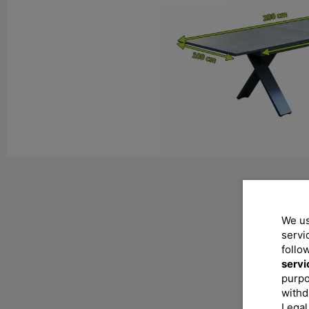
We us
servi
follo
servi
purpo
withd
Legal