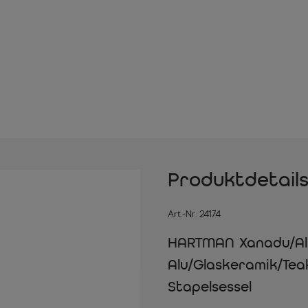
Produktdetail
Art.-Nr. 24174
HARTMAN Xanadu/Alic
Alu/Glaskeramik/Teak
Stapelsessel