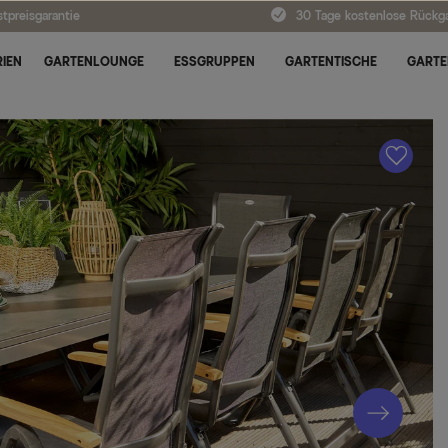
tpreisgarantie
30 Tage kostenlose Rückg
IEN
GARTENLOUNGE
ESSGRUPPEN
GARTENTISCHE
GARTE
A