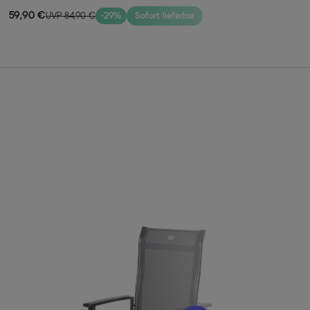
witterungsbeständig, nachhaltig
59,90 €
UVP 84,90 €
-29%
Sofort lieferbar
20 x 100 cm (65900058)
ssel Alice (65292010)