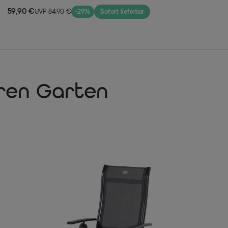
Textil Material:
witterungsbeständig, nachhaltig
59,90 €
UVP 84,90 €
-29%
Sofort lieferbar
70% PVC, 30% Polyester
Lieferumfang
1x Esstisch Xanadu, ca. 160/2
6x Hartman Aluminium Stapelse
hren Garten