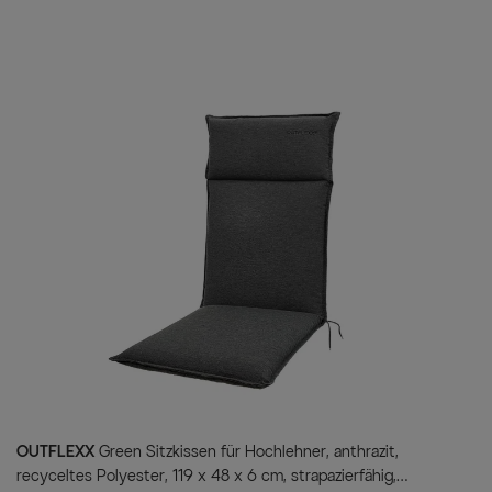
hochwertigen Gartenmöbel-Set
Ihre Vorteile
Top Preis- Leistungsverh
Die Möbel von Hartman bi
das zu einem Top-Preis.
Pflegeleicht und wetter
Für die Gartenmöbel von 
durch Ihre Haltbarkeit ü
diesen hohen Standard si
Modernes Design
Hochwertige Materialien ma
einem echten Hingucker.
Bequeme Textilenbesp
Die ausgeklügelte Textil
Sitzkomfort.
Rostfreie Aluminiumkon
Das für das Gestell verwe
OUTFLEXX
Green Sitzkissen für Hochlehner, anthrazit,
geeignet und überzeugt du
recyceltes Polyester, 119 x 48 x 6 cm, strapazierfähig,