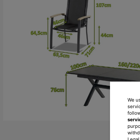
We us
servi
follo
servi
purpo
withd
Legal