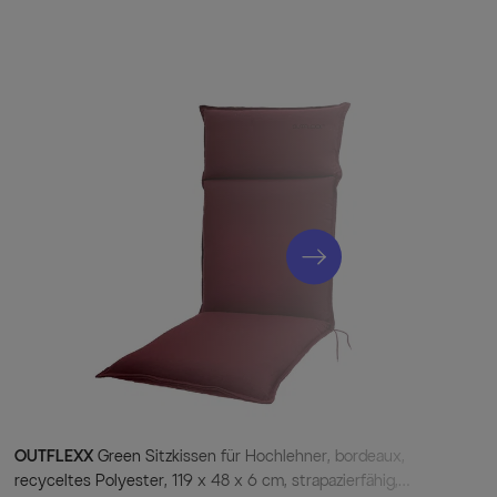
 von Hartman
ältnis
eten den höchsten Standard an Qualität und Verarbeitung und
fest
Hartman werden nur hochwertige Materialien verwendet die
berzeugen und dem hohen Qualitätsstandard entsprechen. Durch
nd die Möbel gegen äußere Witterungseinflüsse geschützt.
chen diesen Tisch, in Kombination mit seiner klaren Form, zu
annung
enbespannung sorgt auch ohne Auflagen für einen besonderen
struktion
ndete rostfreie Aluminium ist ganzjährig für den Außeneinsatz
OUTFLEXX
Green Sitzkissen für Hochlehner, bordeaux,
rch seine Langlebigkeit.
recyceltes Polyester, 119 x 48 x 6 cm, strapazierfähig,