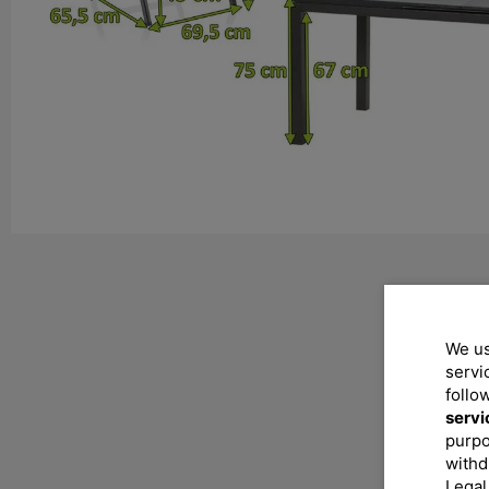
We us
servi
follo
servi
purpo
withd
Legal