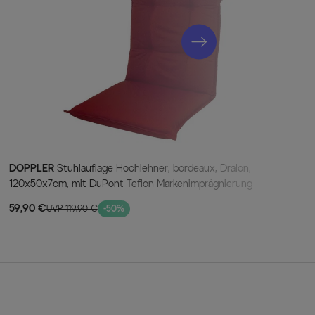
, anthrazit, ca. 180/240 x 90 cm
lappstühle, silber/lakritz, ca. 69,5 x 65,5 x 98 cm
DOPPLER
Stuhlauflage Hochlehner, bordeaux, Dralon,
120x50x7cm, mit DuPont Teflon Markenimprägnierung
59,90 €
UVP 119,90 €
-50%