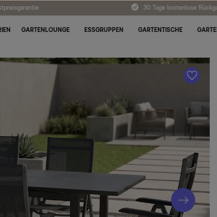
tpreisgarantie
30 Tage kostenlose Rückg
IEN
GARTENLOUNGE
ESSGRUPPEN
GARTENTISCHE
GARTE
A