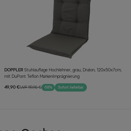
reinigen.
Lieferumfang
1x SIENA GARDEN Miros Esstisch
6x KETTLER Basic Plus Premium K
(0102401-7000)
DOPPLER
Stuhlauflage Hochlehner, grau, Dralon, 120x50x7cm,
mit DuPont Teflon Markenimprägnierung
49,90 €
UVP 119,90 €
-58%
Sofort lieferbar