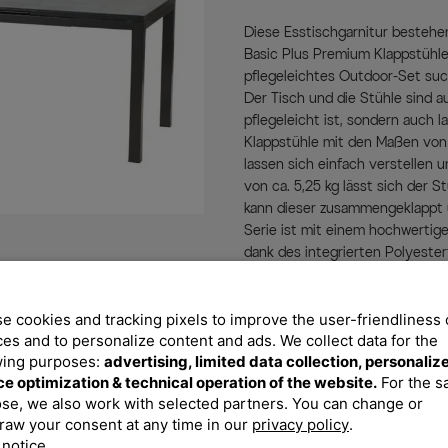
Diese Esstischgarnitur besteh
Basic Plus Premium Klappstühle i
pflegeleichtes Outdoor-Set suc
Der Tisch und die Stühle sind a
pflegeleicht ist, sondern auch 
Klappstühle mit den Maßen von j
lassen sich einfach verstellen 
von ca. 5,25 kg lässt sich der S
kann dieser zusammengeklappt 
Serie ist mit einem hochwertig
dank des integrierten Polyester
luftig, leichte Material eignet 
und schnell trocknend, witterung
Sonneneinstrahlung nicht aus. 
e cookies and tracking pixels to improve the user-friendliness 
ces and to personalize content and ads. We collect data for the
ist unempfindlich gegen Tempe
wing purposes:
advertising, limited data collection, personaliz
Schimmelbefall.
ce optimization & technical operation of the website.
For the 
Mit Maßen von ca. 180/240 x 90
se, we also work with selected partners. You can change or
einladenen Abstellfläche für e
raw your consent at any time in our
privacy policy
.
Diner im Sonnenuntergang. Den 
 notice