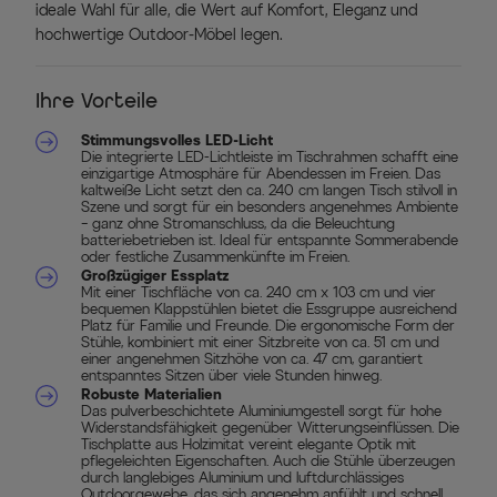
ideale Wahl für alle, die Wert auf Komfort, Eleganz und
hochwertige Outdoor-Möbel legen.
Ihre Vorteile
Stimmungsvolles LED-Licht
Die integrierte LED-Lichtleiste im Tischrahmen schafft eine
einzigartige Atmosphäre für Abendessen im Freien. Das
kaltweiße Licht setzt den ca. 240 cm langen Tisch stilvoll in
Szene und sorgt für ein besonders angenehmes Ambiente
– ganz ohne Stromanschluss, da die Beleuchtung
batteriebetrieben ist. Ideal für entspannte Sommerabende
oder festliche Zusammenkünfte im Freien.
Großzügiger Essplatz
Mit einer Tischfläche von ca. 240 cm x 103 cm und vier
bequemen Klappstühlen bietet die Essgruppe ausreichend
Platz für Familie und Freunde. Die ergonomische Form der
Stühle, kombiniert mit einer Sitzbreite von ca. 51 cm und
einer angenehmen Sitzhöhe von ca. 47 cm, garantiert
entspanntes Sitzen über viele Stunden hinweg.
Robuste Materialien
Das pulverbeschichtete Aluminiumgestell sorgt für hohe
Widerstandsfähigkeit gegenüber Witterungseinflüssen. Die
Tischplatte aus Holzimitat vereint elegante Optik mit
pflegeleichten Eigenschaften. Auch die Stühle überzeugen
durch langlebiges Aluminium und luftdurchlässiges
Outdoorgewebe, das sich angenehm anfühlt und schnell