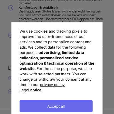
trocknet.
Komfortabel & praktisch
Die klappbaren Stühle lassen sich kinderleicht verstauen
und sind sofort einsatzbereit, da sie bereits montiert
geliefert werden. Höhenverstellbare Fußkappen am Tisch
erleichtern die Anpassung auf unebenen Böden und
garantieren einen sicheren Stand – ideal für Terrassen,
Balkone oder Gartenflächen.
We use cookies and tracking pixels to
Edles Design
improve the user-friendliness of our
Die harmonische Farbkombination aus Anthrazit und
services and to personalize content and
natürlicher Holzoptik verleiht der Essgruppe einen
modernen, dennoch warmen Charakter. Das markante X-
ads. We collect data for the following
Gestell unterstreicht den stilvollen Look und macht den
purposes:
advertising, limited data
Tisch zum visuellen Mittelpunkt Ihres Außenbereichs.
collection, personalized service
optimization & technical operation of the
website.
For the same purpose, we also
Lieferumfang
work with selected partners. You can
1x OUTFLEXX Luminara LED-Esstisch, anthrazit/natur,
change or withdraw your consent at any
time in our
privacy policy
.
Aluminium/Holzimitat, ca. 240 x 103 x 75 cm
Legal notice
4x KETTLER BasicPlus Pro Klappstuhl, anthrazit,
Aluminium/Outdoorgewebe, ca. 75 x 62 x 110 cm
Accept all