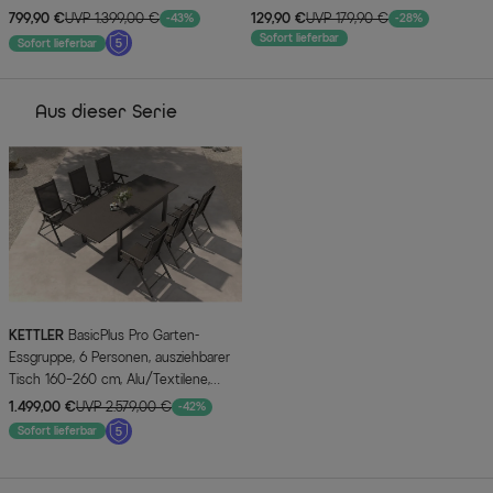
pulverbeschichtet, mit beleuchtetem
799,90 €
UVP 1.399,00 €
129,90 €
UVP 179,90 €
-43%
-28%
Tischrahmen
Sofort lieferbar
Sofort lieferbar
Aus dieser Serie
KETTLER
BasicPlus Pro Garten-
Essgruppe, 6 Personen, ausziehbarer
Tisch 160–260 cm, Alu/Textilene,
Exklusivmodell
1.499,00 €
UVP 2.579,00 €
-42%
Sofort lieferbar