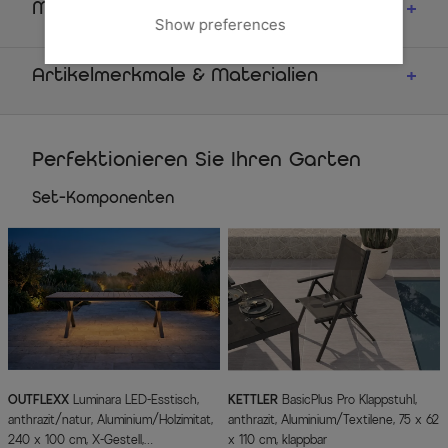
Maße
Show preferences
Artikelmerkmale & Materialien
Perfektionieren Sie Ihren Garten
Set-Komponenten
OUTFLEXX
Luminara LED-Esstisch,
KETTLER
BasicPlus Pro Klappstuhl,
anthrazit/natur, Aluminium/Holzimitat,
anthrazit, Aluminium/Textilene, 75 x 62
240 x 100 cm, X-Gestell,
x 110 cm, klappbar