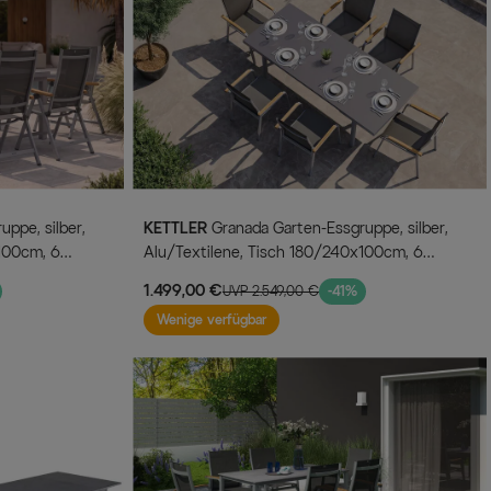
KETTLER
Granada Garten-Essgruppe, silber,
100cm, 6
Alu/Textilene, Tisch 180/240x100cm, 6
Stapelsessel
1.499,00 €
UVP 2.549,00 €
-41%
Wenige verfügbar