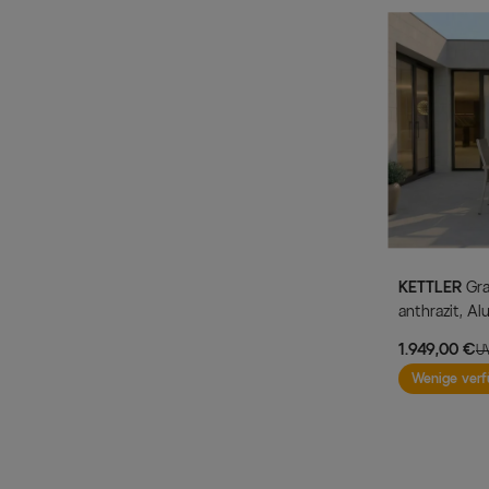
KETTLER
Granada Garten-Essgruppe, silber /
anthrazit, Al
180/280x100
1.949,00 €
U
Wenige verf