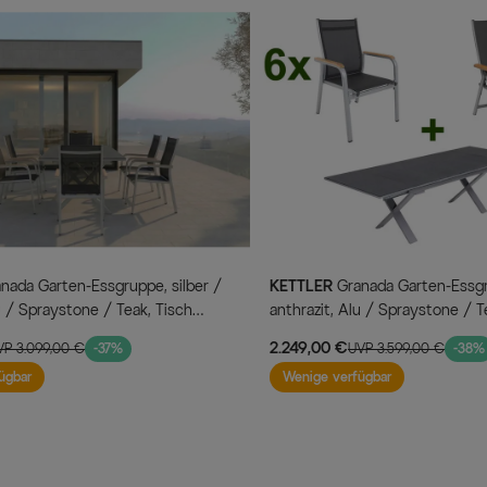
KETTLER
Granada Garten-Essgruppe, silber /
u / Spraystone / Teak, Tisch
anthrazit, Alu / Spraystone / T
cm, 6 Stapelsessel
180/280 x 100 cm, 6 Stapelses
2.249,00 €
VP 3.099,00 €
-37%
UVP 3.599,00 €
-38%
Klappstühle
ügbar
Wenige verfügbar