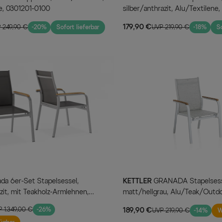
e, 0301201-0100
silber/anthrazit, Alu/Textilene
179,90 €
 249,90 €
-20%
Sofort lieferbar
UVP 219,90 €
-18%
So
KETTLER
GRANADA Stapelsessel, weiß
azit, mit Teakholz-Armlehnen,
matt/hellgrau, Alu/Teak/Outd
00
stapelbar, 0301205-5210
 1.349,00 €
-26%
189,90 €
UVP 219,90 €
-14%
W