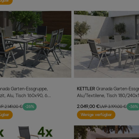
ügbar
KETTLER
Granada Garten-Essgruppe, silber,
zit, Alu, Tisch 160x90, 6
Alu/Textilene, Tisch 180/240x
Klappstühle
2.049,00 €
VP 2.149,00 €
-26%
UVP 3.199,00 €
-36%
ügbar
Wenige verfügbar