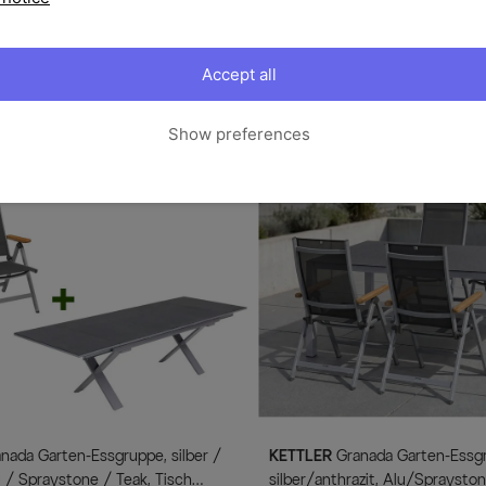
KETTLER
Granada Garten-Essgruppe,
Accept all
e, Tisch 180/240x100cm, 6
silber/anthrazit, Alu, Tisch 160
appstühle
Stapelsessel-,2 Klappstühle
1.549,00 €
VP 3.049,00 €
-34%
UVP 2.049,00 €
-24%
Show preferences
ügbar
Wenige verfügbar
KETTLER
Granada Garten-Essgruppe,
u / Spraystone / Teak, Tisch
silber/anthrazit, Alu/Sprayston