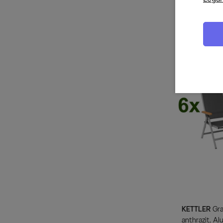
KETTLER
Granada Garten-Essgruppe, silber,
Alu/Textilen
Stapel-, 2 Kl
1.999,00 €
U
Wenige verf
KETTLER
Granada Garten-Essgruppe, silber /
anthrazit, Al