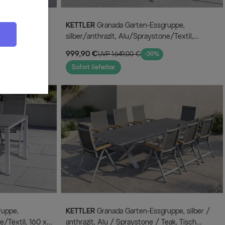
KETTLER
Granada Garten-Essgruppe,
x90, 4
silber/anthrazit, Alu/Spraystone/Textil,
160x95 cm, 4 Stapelsessel
999,90 €
UVP 1.649,00 €
-39%
Sofort lieferbar
KETTLER
Granada Garten-Essgruppe, silber /
e/Textil, 160 x
anthrazit, Alu / Spraystone / Teak, Tisch