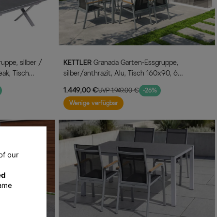
KETTLER
Granada Garten-Essgruppe,
eak, Tisch
silber/anthrazit, Alu, Tisch 160x90, 6
e
Stapelsessel
1.449,00 €
UVP 1.949,00 €
-26%
Wenige verfügbar
of our
ed
same