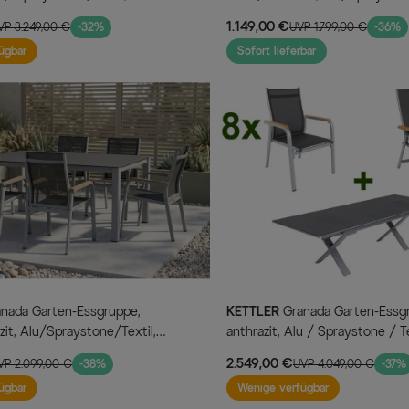
cm, 6 Klappstühle
95 cm, 4 Klappstühle
1.149,00 €
VP 3.249,00 €
-32%
UVP 1.799,00 €
-36%
ügbar
Sofort lieferbar
KETTLER
Granada Garten-Essgruppe, silber /
zit, Alu/Spraystone/Textil,
anthrazit, Alu / Spraystone / T
6 Stapelsessel
180/280 x 100 cm, 8 Stapelsess
2.549,00 €
VP 2.099,00 €
-38%
UVP 4.049,00 €
-37%
Klappstühle
ügbar
Wenige verfügbar