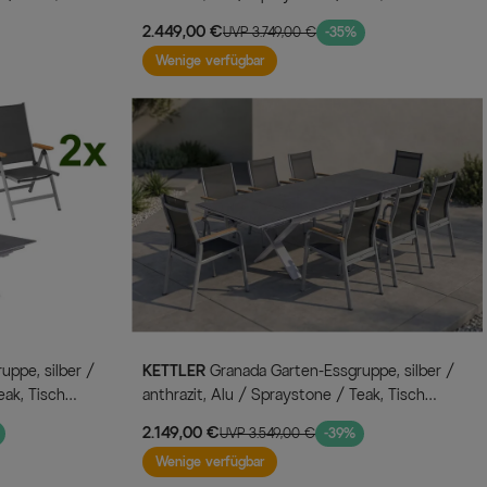
180/280x100cm, 8 Klappstühle
2.449,00 €
UVP 3.749,00 €
-35%
Wenige verfügbar
KETTLER
Granada Garten-Essgruppe, silber /
eak, Tisch
anthrazit, Alu / Spraystone / Teak, Tisch
el, 2
180/280x100cm, 8 Stapelsessel
2.149,00 €
UVP 3.549,00 €
-39%
Wenige verfügbar