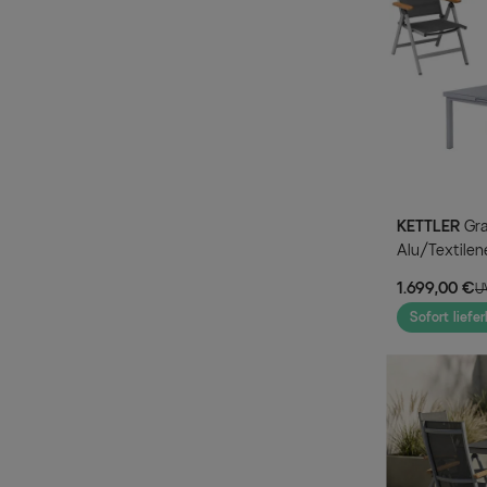
KETTLER
Granada Garten-Essgruppe, silber,
Alu/Textilen
Stapel-, 2 Kl
1.699,00 €
U
Sofort liefer