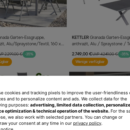
KETTLER
Granada Garten-Essgruppe, silber /
zit, Alu/Spraystone/Textil, 160 x
anthrazit, Alu / Spraystone / T
ppstühle
180/280x100cm, 10 Klappstühl
2.749,00 €
VP 2.299,00 €
-35%
UVP 4.249,00 €
-35%
ügbar
Wenige verfügbar
e cookies and tracking pixels to improve the user-friendliness 
ces and to personalize content and ads. We collect data for the
wing purposes:
advertising, limited data collection, personaliz
ce optimization & technical operation of the website.
For the 
se, we also work with selected partners. You can change or
raw your consent at any time in our
privacy policy
.
 notice