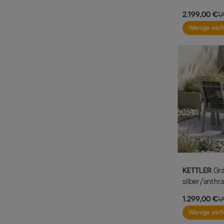
180/280x100
2.199,00 €
U
Wenige verf
KETTLER
Granada Garten-Essgruppe,
silber/anthra
160x95 cm, 
1.299,00 €
U
Wenige verf