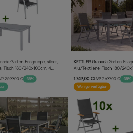
KETTLER
Granada Garten-Essgruppe, silber,
e, Tisch 180/240x100cm, 4
Alu/Textilene, Tisch 180/240x
appstühle
Klappstühle
1.749,00 €
VP 2.599,00 €
-35%
UVP 2.699,00 €
-35%
bar
Wenige verfügbar