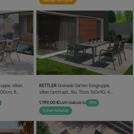
Wenige verfügbar
KETTLER
Granada Garten-Essgruppe,
100cm, 8
silber/anthrazit, Alu, Tisch 160x90, 4
Stapelsessel
1.199,00 €
UVP 1.549,00 €
-23%
Sofort lieferbar