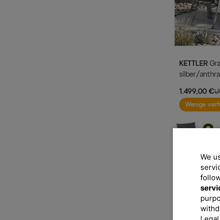
KETTLER
Granada Garten-Essgruppe,
silber/anthra
95 cm, 6 Kla
1.499,00 €
U
Wenige verf
We us
servi
follo
servi
purpo
withd
Legal