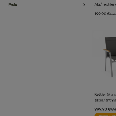
Alu/Textilen
Preis
199,90 €
UVP
Kettler
Granada 6er-Set Stapelsessel,
silber/anthr
0301205-01
999,90 €
UVP