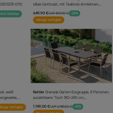
, 0301205-0110
silber/anthrazit, mit Teakholz-Armlehnen,
0301205-0100
649,90 €
UVP 899,90 €
-28%
fort lieferbar
Wenige verfügbar
Kettler
Granada Garten-Essgruppe, 8 Personen,
oorgewebe,
ausziehbarer Tisch 180–240 cm,
Aluminium/Textilene, Teak FSC®-zertifiziert
1.749,00 €
UVP 2.949,00 €
-41%
enige verfügbar