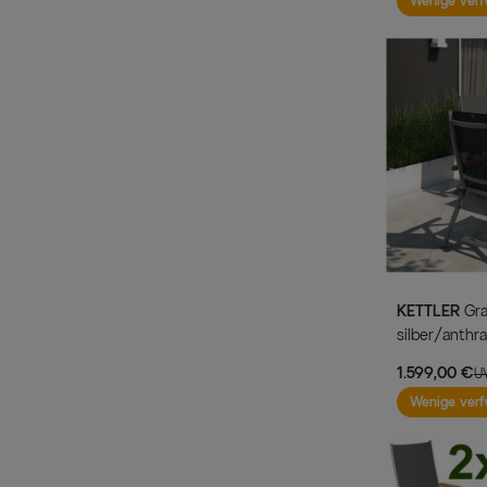
Wenige verf
KETTLER
Granada Garten-Essgruppe,
silber/anthra
Klappstühle
1.599,00 €
U
Wenige verf