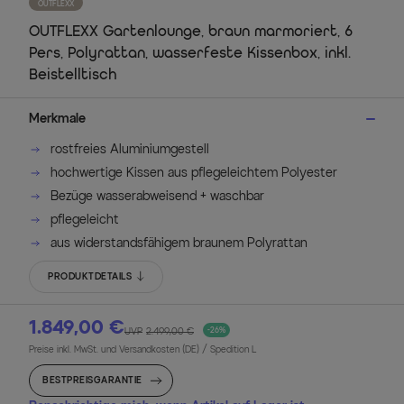
OUTFLEXX
OUTFLEXX Gartenlounge, braun marmoriert, 6
Pers, Polyrattan, wasserfeste Kissenbox, inkl.
Beistelltisch
Merkmale
rostfreies Aluminiumgestell
hochwertige Kissen aus pflegeleichtem Polyester
Bezüge wasserabweisend + waschbar
pflegeleicht
aus widerstandsfähigem braunem Polyrattan
PRODUKTDETAILS
1.849,00 €
UVP
2.499,00 €
-26%
Preise inkl. MwSt. und Versandkosten (DE)
/ Spedition L
BESTPREISGARANTIE