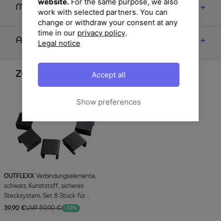
website.
For the same purpose, we also
Maße
work with selected partners. You can
change or withdraw your consent at any
time in our
privacy policy
.
Artikelmerkmale & Materialien
Legal notice
Zubehör
Accept all
Show preferences
OUTFLEXX
Verbindungselemente,
schwarz, Kunststoff, sicheres
Stecksystem, Set 8 Stück für
Modulelemente, Premium und Basic
39,90 €
UVP 59,90 €
-33%
Line