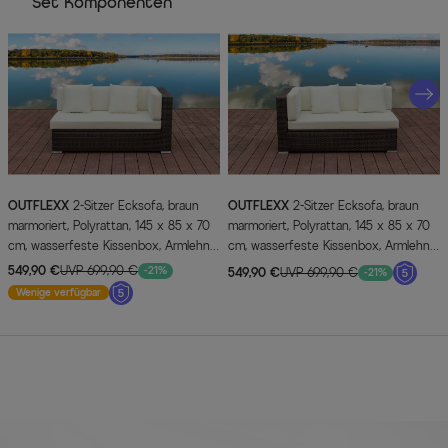
Set Komponenten
OUTFLEXX
2-Sitzer Ecksofa, braun
OUTFLEXX
2-Sitzer Ecksofa, braun
marmoriert, Polyrattan, 145 x 85 x 70
marmoriert, Polyrattan, 145 x 85 x 70
cm, wasserfeste Kissenbox, Armlehne
cm, wasserfeste Kissenbox, Armlehne
li.
re.
549,90 €
UVP 699,90 €
-21%
549,90 €
UVP 699,90 €
-21%
Wenige verfügbar