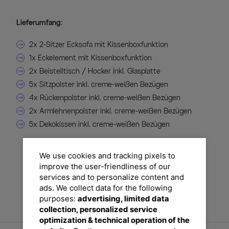
Lieferumfang:
2x 2-Sitzer Ecksofa mit Kissenboxfunktion
1x Eckelement mit Kissenboxfunktion
2x Beistelltisch / Hocker inkl. Glasplatte
5x Sitzpolster inkl. creme-weißen Bezügen
4x Rückenpolster inkl. creme-weißen Bezügen
2x Armlehnenpolster inkl. creme-weißen Bezügen
5x Dekokissen inkl. creme-weißen Bezügen
We use cookies and tracking pixels to
improve the user-friendliness of our
services and to personalize content and
ads. We collect data for the following
purposes:
advertising, limited data
collection, personalized service
optimization & technical operation of the