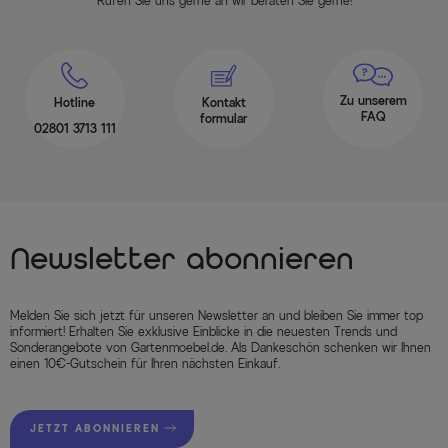
Rufen Sie uns gerne an wir beraten Sie gerne!
Zu unserem
Hotline
Kontakt
FAQ
formular
02801 3713 111
Newsletter abonnieren
Melden Sie sich jetzt für unseren Newsletter an und bleiben Sie immer top
informiert! Erhalten Sie exklusive Einblicke in die neuesten Trends und
Sonderangebote von Gartenmoebel.de. Als Dankeschön schenken wir Ihnen
einen 10€-Gutschein für Ihren nächsten Einkauf.
JETZT ABONNIEREN